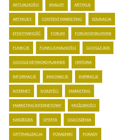
AKTUALNOŚCI
ANALIZY
ARTYKUŁ
ARTYKUŁY
CONTENT MARKETING
EDUKACJA
EFEKTYWNOŚĆ
FORUM
FORUM DYSKUSYJNE
FUNKCJE
FUNKCJONALNOŚCI
GOOGLE ADS
GOOGLE KEYWORD PLANNER
HISTORIA
INFORMACJE
INNOWACJE
INSPIRACJE
INTERNET
KORZYŚCI
MARKETING
MARKETING INTERNETOWY
MOŻLIWOŚCI
NARZĘDZIA
OFERTA
OGŁOSZENIA
OPTYMALIZACJA
PORADNIKI
PORADY