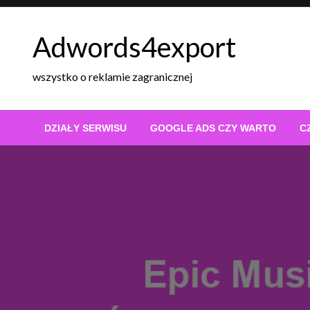
Skip
to
Adwords4export
content
wszystko o reklamie zagranicznej
DZIAŁY SERWISU
GOOGLE ADS CZY WARTO
C