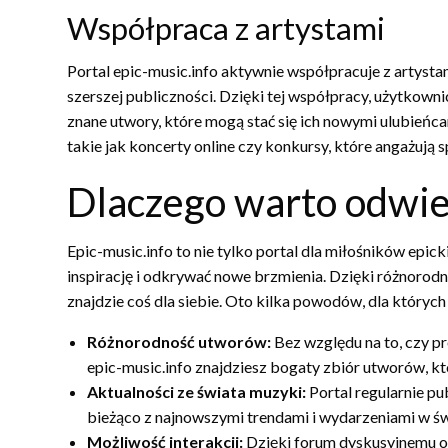
Współpraca z artystami
Portal epic-music.info aktywnie współpracuje z artysta
szerszej publiczności. Dzięki tej współpracy, użytkown
znane utwory, które mogą stać się ich nowymi ulubieńca
takie jak koncerty online czy konkursy, które angażują s
Dlaczego warto odwie
Epic-music.info to nie tylko portal dla miłośników epick
inspirację i odkrywać nowe brzmienia. Dzięki różnorodn
znajdzie coś dla siebie. Oto kilka powodów, dla których
Różnorodność utworów:
Bez względu na to, czy pr
epic-music.info znajdziesz bogaty zbiór utworów, 
Aktualności ze świata muzyki:
Portal regularnie pu
bieżąco z najnowszymi trendami i wydarzeniami w św
Możliwość interakcji:
Dzięki forum dyskusyjnemu or