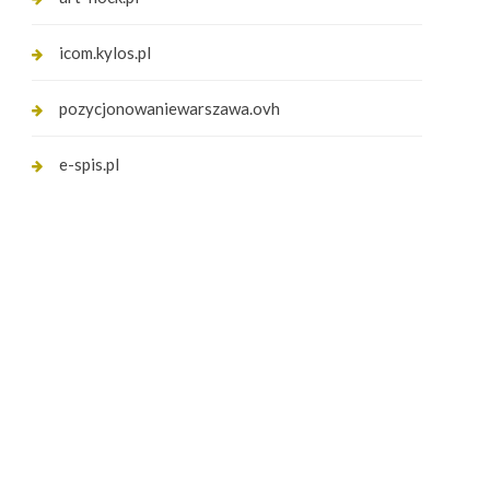
icom.kylos.pl
pozycjonowaniewarszawa.ovh
e-spis.pl