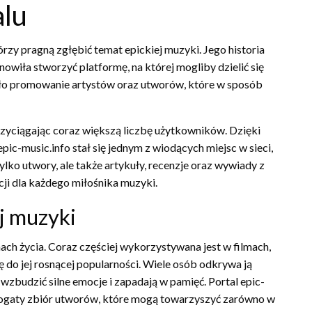
alu
órzy pragną zgłębić temat epickiej muzyki. Jego historia
nowiła stworzyć platformę, na której mogliby dzielić się
ło promowanie artystów oraz utworów, które w sposób
przyciągając coraz większą liczbę użytkowników. Dzięki
ic-music.info stał się jednym z wiodących miejsc w sieci,
ylko utwory, ale także artykuły, recenzje oraz wywiady z
ji dla każdego miłośnika muzyki.
j muzyki
ach życia. Coraz częściej wykorzystywana jest w filmach,
 do jej rosnącej popularności. Wiele osób odkrywa ją
zbudzić silne emocje i zapadają w pamięć. Portal epic-
c bogaty zbiór utworów, które mogą towarzyszyć zarówno w