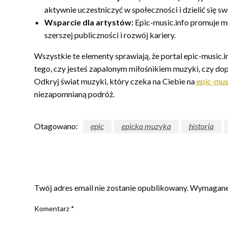
aktywnie uczestniczyć w społeczności i dzielić się 
Wsparcie dla artystów:
Epic-music.info promuje mn
szerszej publiczności i rozwój kariery.
Wszystkie te elementy sprawiają, że portal epic-music.i
tego, czy jesteś zapalonym miłośnikiem muzyki, czy do
Odkryj świat muzyki, który czeka na Ciebie na
epic-mus
niezapomnianą podróż.
Otagowano:
epic
epicka muzyka
historia
ZOSTAW ODPOWIEDŹ
Twój adres email nie zostanie opublikowany.
Wymagane 
Komentarz
*