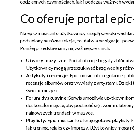
codziennych czynnościach, jak i podczas ważnych wyda
Co oferuje portal epic
Na epic-music.info użytkownicy znajdą szeroki wachlarz
podzielony na różne sekcje, co ułatwia nawigację i pozw
Poniżej przedstawiamy najważniejsze z nich:
Utwory muzyczne:
Portal oferuje bogaty zbiór utw
Użytkownicy mogą przeszukiwać bazę według różnych 
Artykuły i recenzje:
Epic-music.info regularnie pub
recenzje albumów oraz wywiady z artystami. Dzięki
świecie muzyki.
Forum dyskusyjne:
Serwis umożliwia użytkownikom
doskonałe miejsce, aby podzielić się swoimi ulubion
najnowszych trendach w muzyce.
Playlisty:
Epic-music.info oferuje gotowe playlisty,
jak trening, relaks czy imprezy. Użytkownicy mogą rów