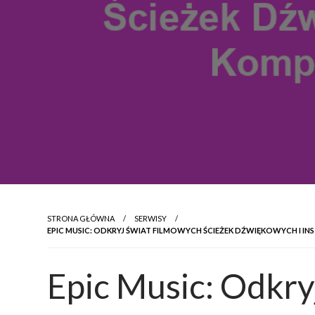
STRONA GŁÓWNA
SERWISY
EPIC MUSIC: ODKRYJ ŚWIAT FILMOWYCH ŚCIEŻEK DŹWIĘKOWYCH I I
Epic Music: Odkry