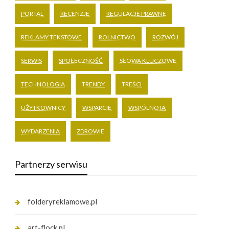
PORTAL
RECENZJE
REGULACJE PRAWNE
REKLAMY TEKSTOWE
ROLNICTWO
ROZWÓJ
SERWIS
SPOŁECZNOŚĆ
SŁOWA KLUCZOWE
TECHNOLOGIA
TRENDY
TREŚCI
UŻYTKOWNICY
WSPARCIE
WSPÓLNOTA
WYDARZENIA
ZDROWIE
Partnerzy serwisu
folderyreklamowe.pl
art-flock.pl