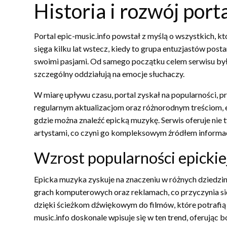
Historia i rozwój port
Portal epic-music.info powstał z myślą o wszystkich, kt
sięga kilku lat wstecz, kiedy to grupa entuzjastów posta
swoimi pasjami. Od samego początku celem serwisu by
szczególny oddziałują na emocje słuchaczy.
W miarę upływu czasu, portal zyskał na popularności, 
regularnym aktualizacjom oraz różnorodnym treściom, ep
gdzie można znaleźć epicką muzykę. Serwis oferuje nie t
artystami, co czyni go kompleksowym źródłem informac
Wzrost popularności epickie
Epicka muzyka zyskuje na znaczeniu w różnych dziedzin
grach komputerowych oraz reklamach, co przyczynia się
dzięki ścieżkom dźwiękowym do filmów, które potrafią w
music.info doskonale wpisuje się w ten trend, oferują