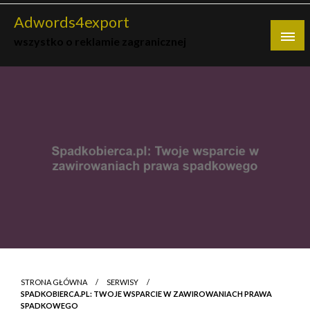
Skip
Adwords4export
to
wszystko o reklamie zagranicznej
content
STRONA GŁÓWNA
SERWISY
SPADKOBIERCA.PL: TWOJE WSPARCIE W ZAWIROWANIACH PRAWA
SPADKOWEGO