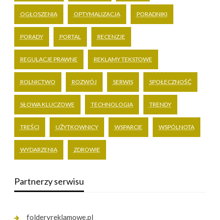
OGŁOSZENIA
OPTYMALIZACJA
PORADNIKI
PORADY
PORTAL
RECENZJE
REGULACJE PRAWNE
REKLAMY TEKSTOWE
ROLNICTWO
ROZWÓJ
SERWIS
SPOŁECZNOŚĆ
SŁOWA KLUCZOWE
TECHNOLOGIA
TRENDY
TREŚCI
UŻYTKOWNICY
WSPARCIE
WSPÓLNOTA
WYDARZENIA
ZDROWIE
Partnerzy serwisu
folderyreklamowe.pl