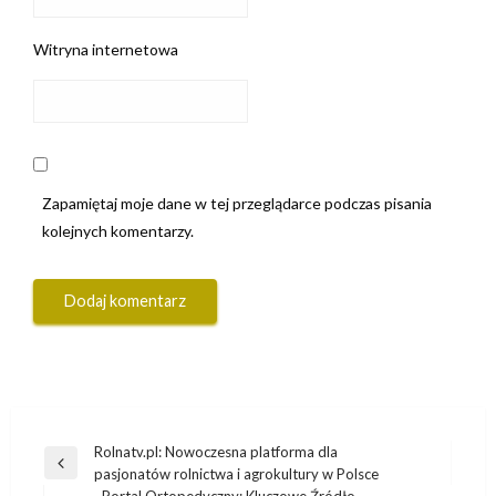
Witryna internetowa
Zapamiętaj moje dane w tej przeglądarce podczas pisania
kolejnych komentarzy.
Nawigacja
Rolnatv.pl: Nowoczesna platforma dla
Poprzedni
pasjonatów rolnictwa i agrokultury w Polsce
wpisu
wpis
Portal Ortopedyczny: Kluczowe Źródło