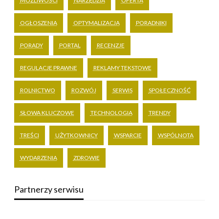
MOŻLIWOŚCI
NARZĘDZIA
OFERTA
OGŁOSZENIA
OPTYMALIZACJA
PORADNIKI
PORADY
PORTAL
RECENZJE
REGULACJE PRAWNE
REKLAMY TEKSTOWE
ROLNICTWO
ROZWÓJ
SERWIS
SPOŁECZNOŚĆ
SŁOWA KLUCZOWE
TECHNOLOGIA
TRENDY
TREŚCI
UŻYTKOWNICY
WSPARCIE
WSPÓLNOTA
WYDARZENIA
ZDROWIE
Partnerzy serwisu