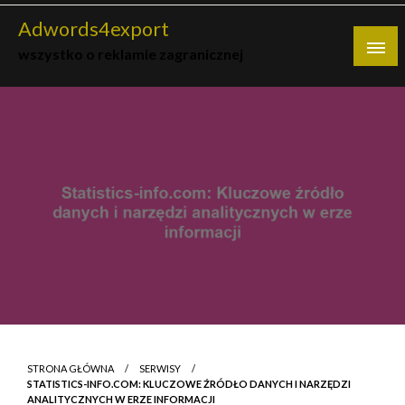
Skip
Adwords4export
to
wszystko o reklamie zagranicznej
content
STRONA GŁÓWNA
SERWISY
STATISTICS-INFO.COM: KLUCZOWE ŹRÓDŁO DANYCH I NARZĘDZI
ANALITYCZNYCH W ERZE INFORMACJI