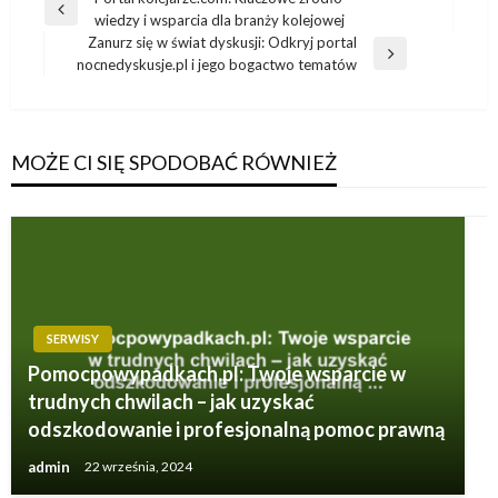
Nawigacja
Poprzedni
wiedzy i wsparcia dla branży kolejowej
wpisu
wpis
Zanurz się w świat dyskusji: Odkryj portal
Następny
nocnedyskusje.pl i jego bogactwo tematów
wpis
MOŻE CI SIĘ SPODOBAĆ RÓWNIEŻ
SERWISY
Pomocpowypadkach.pl: Twoje wsparcie w
trudnych chwilach – jak uzyskać
odszkodowanie i profesjonalną pomoc prawną
admin
22 września, 2024