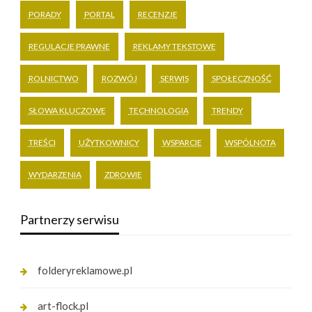
PORADY
PORTAL
RECENZJE
REGULACJE PRAWNE
REKLAMY TEKSTOWE
ROLNICTWO
ROZWÓJ
SERWIS
SPOŁECZNOŚĆ
SŁOWA KLUCZOWE
TECHNOLOGIA
TRENDY
TREŚCI
UŻYTKOWNICY
WSPARCIE
WSPÓLNOTA
WYDARZENIA
ZDROWIE
Partnerzy serwisu
folderyreklamowe.pl
art-flock.pl