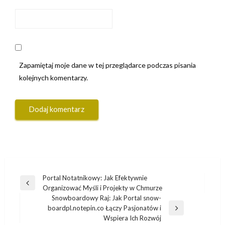
Zapamiętaj moje dane w tej przeglądarce podczas pisania
kolejnych komentarzy.
Nawigacja
Portal Notatnikowy: Jak Efektywnie
Poprzedni
Organizować Myśli i Projekty w Chmurze
wpisu
wpis
Snowboardowy Raj: Jak Portal snow-
boardpl.notepin.co Łączy Pasjonatów i
Następny
Wspiera Ich Rozwój
wpis