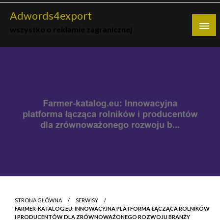
Skip
Adwords4export
to
wszystko o reklamie zagranicznej
content
STRONA GŁÓWNA
SERWISY
FARMER-KATALOG.EU: INNOWACYJNA PLATFORMA ŁĄCZĄCA ROLNIKÓW
I PRODUCENTÓW DLA ZRÓWNOWAŻONEGO ROZWOJU BRANŻY