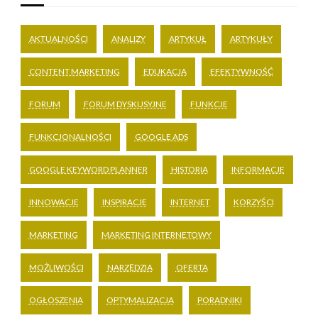
AKTUALNOŚCI
ANALIZY
ARTYKUŁ
ARTYKUŁY
CONTENT MARKETING
EDUKACJA
EFEKTYWNOŚĆ
FORUM
FORUM DYSKUSYJNE
FUNKCJE
FUNKCJONALNOŚCI
GOOGLE ADS
GOOGLE KEYWORD PLANNER
HISTORIA
INFORMACJE
INNOWACJE
INSPIRACJE
INTERNET
KORZYŚCI
MARKETING
MARKETING INTERNETOWY
MOŻLIWOŚCI
NARZĘDZIA
OFERTA
OGŁOSZENIA
OPTYMALIZACJA
PORADNIKI