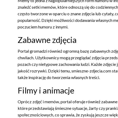
Memy to jedna z najpopularniejszych form humoru w in
znaleźć setki memów, które odnoszą się do codziennych
często tworzone w oparciu o znane zdjęcia lub cytaty, c
popularność. Dzięki możliwości dodawania własnych mem
poczuciem humoru z innymi.
Zabawne zdjęcia
Portal gromadzi również ogromną bazę zabawnych zdjęć
chwilach. Użytkownicy mogą przeglądać zdjęcia przeds
pozach czy nietypowe zachowania ludzi. Każde zdjęcie 
jakość rozrywki. Dzięki temu, smieszne-zdjecia.com stał
także inspirację do tworzenia własnych treści.
Filmy i animacje
Oprócz zdjęć i memów, portal oferuje również zabawne f
które przedstawiają śmieszne sytuacje, żarty czy pranki
społecznościowych, co sprawia, że zyskują jeszcze więk