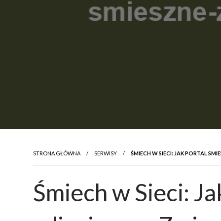
STRONA GŁÓWNA
SERWISY
ŚMIECH W SIECI: JAK PORTAL S
Śmiech w Sieci: Ja