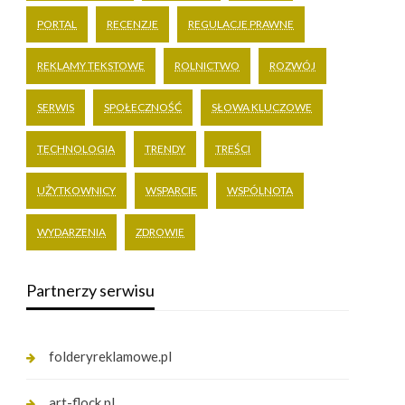
PORTAL
RECENZJE
REGULACJE PRAWNE
REKLAMY TEKSTOWE
ROLNICTWO
ROZWÓJ
SERWIS
SPOŁECZNOŚĆ
SŁOWA KLUCZOWE
TECHNOLOGIA
TRENDY
TREŚCI
UŻYTKOWNICY
WSPARCIE
WSPÓLNOTA
WYDARZENIA
ZDROWIE
Partnerzy serwisu
folderyreklamowe.pl
art-flock.pl