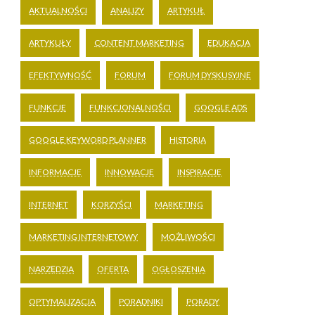
AKTUALNOŚCI
ANALIZY
ARTYKUŁ
ARTYKUŁY
CONTENT MARKETING
EDUKACJA
EFEKTYWNOŚĆ
FORUM
FORUM DYSKUSYJNE
FUNKCJE
FUNKCJONALNOŚCI
GOOGLE ADS
GOOGLE KEYWORD PLANNER
HISTORIA
INFORMACJE
INNOWACJE
INSPIRACJE
INTERNET
KORZYŚCI
MARKETING
MARKETING INTERNETOWY
MOŻLIWOŚCI
NARZĘDZIA
OFERTA
OGŁOSZENIA
OPTYMALIZACJA
PORADNIKI
PORADY