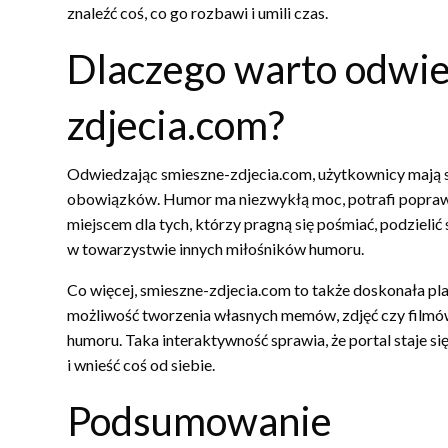
znaleźć coś, co go rozbawi i umili czas.
Dlaczego warto odwie
zdjecia.com?
Odwiedzając smieszne-zdjecia.com, użytkownicy mają sz
obowiązków. Humor ma niezwykłą moc, potrafi poprawić n
miejscem dla tych, którzy pragną się pośmiać, podzielić
w towarzystwie innych miłośników humoru.
Co więcej, smieszne-zdjecia.com to także doskonała pl
możliwość tworzenia własnych memów, zdjęć czy filmów,
humoru. Taka interaktywność sprawia, że portal staje si
i wnieść coś od siebie.
Podsumowanie