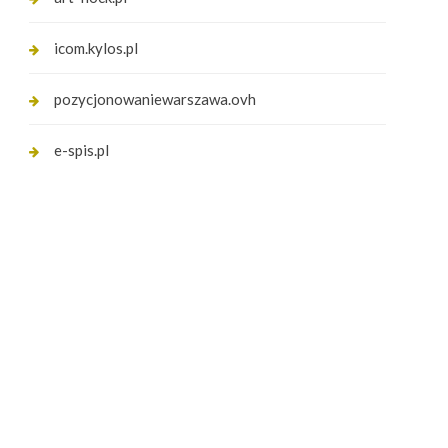
icom.kylos.pl
pozycjonowaniewarszawa.ovh
e-spis.pl