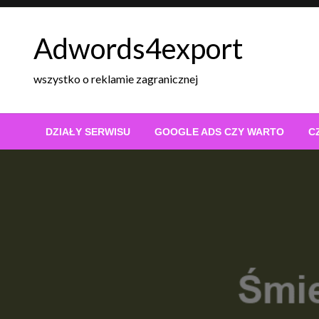
Skip
to
Adwords4export
content
wszystko o reklamie zagranicznej
DZIAŁY SERWISU
GOOGLE ADS CZY WARTO
C