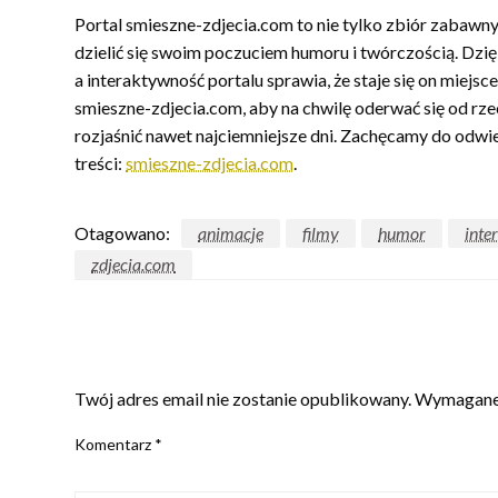
Portal smieszne-zdjecia.com to nie tylko zbiór zabawny
dzielić się swoim poczuciem humoru i twórczością. Dzięk
a interaktywność portalu sprawia, że staje się on miej
smieszne-zdjecia.com, aby na chwilę oderwać się od rze
rozjaśnić nawet najciemniejsze dni. Zachęcamy do odwi
treści:
smieszne-zdjecia.com
.
Otagowano:
animacje
filmy
humor
inte
zdjecia.com
ZOSTAW ODPOWIEDŹ
Twój adres email nie zostanie opublikowany.
Wymagane 
Komentarz
*