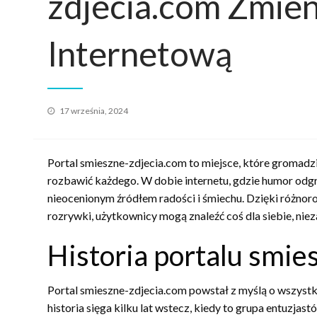
zdjecia.com Zmien
Internetową
Opublikowane
17 września, 2024
w
Portal smieszne-zdjecia.com to miejsce, które gromadzi
rozbawić każdego. W dobie internetu, gdzie humor odgry
nieocenionym źródłem radości i śmiechu. Dzięki różno
rozrywki, użytkownicy mogą znaleźć coś dla siebie, nie
Historia portalu smie
Portal smieszne-zdjecia.com powstał z myślą o wszystkic
historia sięga kilku lat wstecz, kiedy to grupa entuzja