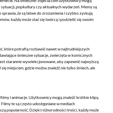
ternecie. Na smieszne-zdjecia.com użytkownicy mogą
 sytuacji, popkultury czy aktualnych wydarzeń. Memy są
o sprawia, że są łatwe do zrozumienia i szybko zyskują
ów, każdy może stać się twórcą i podzielić się swoim
, które potrafią rozbawić nawet w najtrudniejszych
tawiające śmieszne sytuacje, zwierzęta w komicznych
jest starannie wyselekcjonowane, aby zapewnić najwyższą
 się miejscem, gdzie można znaleźć nie tylko śmiech, ale
ilmy i animacje. Użytkownicy mogą znaleźć krótkie klipy,
. Filmy te są często udostępniane w mediach
szą popularność. Dzięki różnorodności treści, każdy może