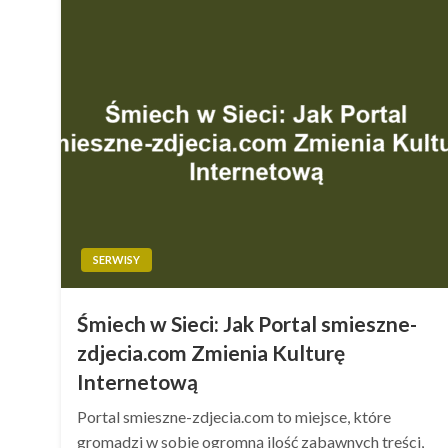
SERWISY
Śmiech w Sieci: Jak Portal smieszne-
zdjecia.com Zmienia Kulturę
Internetową
Portal smieszne-zdjecia.com to miejsce, które
gromadzi w sobie ogromną ilość zabawnych treści,