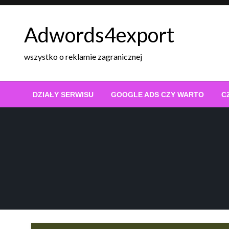
Skip
to
Adwords4export
content
wszystko o reklamie zagranicznej
DZIAŁY SERWISU
GOOGLE ADS CZY WARTO
C