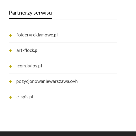
Partnerzy serwisu
folderyreklamowe.pl
art-flock.pl
icom.kylos.pl
pozycjonowaniewarszawa.ovh
e-spis.pl