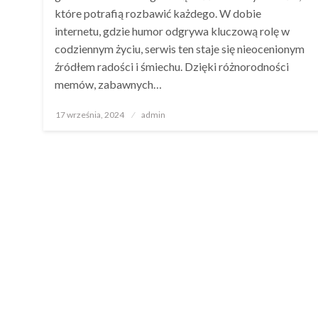
które potrafią rozbawić każdego. W dobie
internetu, gdzie humor odgrywa kluczową rolę w
codziennym życiu, serwis ten staje się nieocenionym
źródłem radości i śmiechu. Dzięki różnorodności
memów, zabawnych…
Opublikowane
17 września, 2024
admin
w