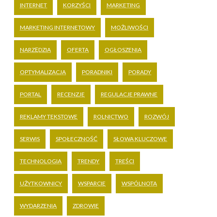
INTERNET
KORZYŚCI
MARKETING
MARKETING INTERNETOWY
MOŻLIWOŚCI
NARZĘDZIA
OFERTA
OGŁOSZENIA
OPTYMALIZACJA
PORADNIKI
PORADY
PORTAL
RECENZJE
REGULACJE PRAWNE
REKLAMY TEKSTOWE
ROLNICTWO
ROZWÓJ
SERWIS
SPOŁECZNOŚĆ
SŁOWA KLUCZOWE
TECHNOLOGIA
TRENDY
TREŚCI
UŻYTKOWNICY
WSPARCIE
WSPÓLNOTA
WYDARZENIA
ZDROWIE