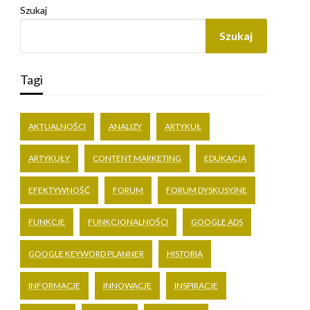
Szukaj
Szukaj
Tagi
AKTUALNOŚCI
ANALIZY
ARTYKUŁ
ARTYKUŁY
CONTENT MARKETING
EDUKACJA
EFEKTYWNOŚĆ
FORUM
FORUM DYSKUSYJNE
FUNKCJE
FUNKCJONALNOŚCI
GOOGLE ADS
GOOGLE KEYWORD PLANNER
HISTORIA
INFORMACJE
INNOWACJE
INSPIRACJE