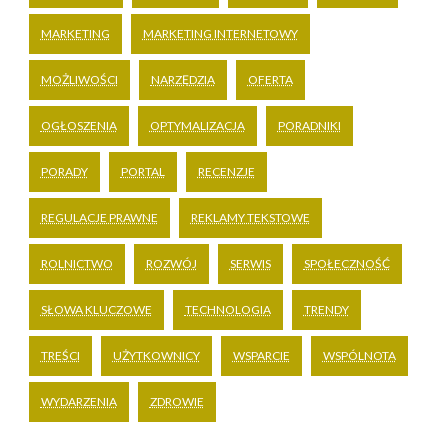
MARKETING
MARKETING INTERNETOWY
MOŻLIWOŚCI
NARZĘDZIA
OFERTA
OGŁOSZENIA
OPTYMALIZACJA
PORADNIKI
PORADY
PORTAL
RECENZJE
REGULACJE PRAWNE
REKLAMY TEKSTOWE
ROLNICTWO
ROZWÓJ
SERWIS
SPOŁECZNOŚĆ
SŁOWA KLUCZOWE
TECHNOLOGIA
TRENDY
TREŚCI
UŻYTKOWNICY
WSPARCIE
WSPÓLNOTA
WYDARZENIA
ZDROWIE