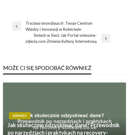
Nawigacja
Tracteursmondiaux.fr: Twoje Centrum
Poprzedni
Wiedzy i Innowacji w Rolnictwie
wpisu
wpis
Śmiech w Sieci: Jak Portal smieszne-
Następny
zdjecia.com Zmienia Kulturę Internetową
wpis
MOŻE CI SIĘ SPODOBAĆ RÓWNIEŻ
SERWISY
Jak skutecznie odzyskiwać dane? Przewodnik
po narzędziach i praktykach na recovery-