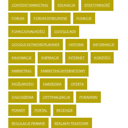
CONTENT MARKETING
EDUKACJA
EFEKTYWNOŚĆ
FORUM
FORUM DYSKUSYJNE
FUNKCJE
FUNKCJONALNOŚCI
GOOGLE ADS
GOOGLE KEYWORD PLANNER
HISTORIA
INFORMACJE
INNOWACJE
INSPIRACJE
INTERNET
KORZYŚCI
MARKETING
MARKETING INTERNETOWY
MOŻLIWOŚCI
NARZĘDZIA
OFERTA
OGŁOSZENIA
OPTYMALIZACJA
PORADNIKI
PORADY
PORTAL
RECENZJE
REGULACJE PRAWNE
REKLAMY TEKSTOWE