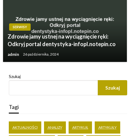
SERWISY
Zdrowie jamy ustnej na wyciągnięcie ręki:
Odkryj portal dentystyka-infopl.notepin.co
admin
26 października, 2024
Szukaj
Szukaj
Tagi
AKTUALNOŚCI
ANALIZY
ARTYKUŁ
ARTYKUŁY