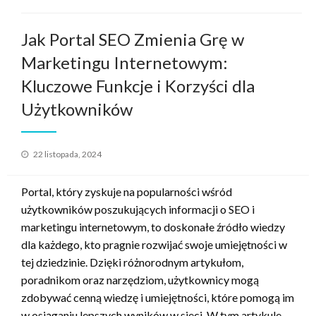
Jak Portal SEO Zmienia Grę w
Marketingu Internetowym:
Kluczowe Funkcje i Korzyści dla
Użytkowników
Opublikowane
22 listopada, 2024
w
Portal, który zyskuje na popularności wśród
użytkowników poszukujących informacji o SEO i
marketingu internetowym, to doskonałe źródło wiedzy
dla każdego, kto pragnie rozwijać swoje umiejętności w
tej dziedzinie. Dzięki różnorodnym artykułom,
poradnikom oraz narzędziom, użytkownicy mogą
zdobywać cenną wiedzę i umiejętności, które pomogą im
w osiąganiu lepszych wyników w sieci. W tym artykule