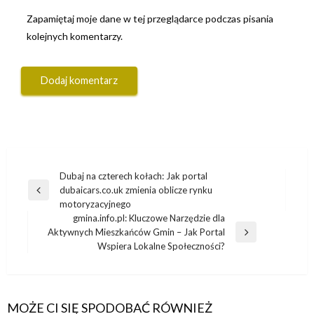
Zapamiętaj moje dane w tej przeglądarce podczas pisania
kolejnych komentarzy.
Nawigacja
Dubaj na czterech kołach: Jak portal
dubaicars.co.uk zmienia oblicze rynku
wpisu
Poprzedni
motoryzacyjnego
wpis
gmina.info.pl: Kluczowe Narzędzie dla
Aktywnych Mieszkańców Gmin – Jak Portal
Następny
Wspiera Lokalne Społeczności?
wpis
MOŻE CI SIĘ SPODOBAĆ RÓWNIEŻ