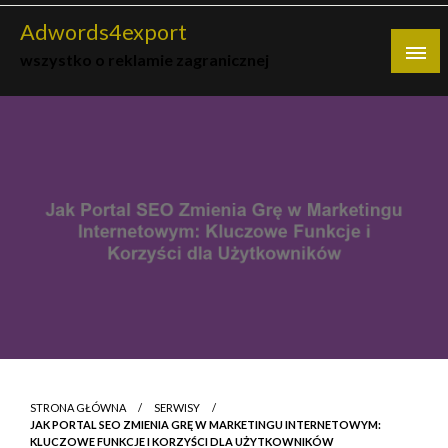
Skip
Adwords4export
to
wszystko o reklamie zagranicznej
content
STRONA GŁÓWNA
SERWISY
JAK PORTAL SEO ZMIENIA GRĘ W MARKETINGU INTERNETOWYM:
KLUCZOWE FUNKCJE I KORZYŚCI DLA UŻYTKOWNIKÓW