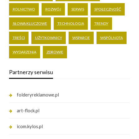
ROLNICTWO
ROZWÓJ
SERWIS
SPOŁECZNOŚĆ
SŁOWA KLUCZOWE
TECHNOLOGIA
TRENDY
TREŚCI
UŻYTKOWNICY
WSPARCIE
WSPÓLNOTA
WYDARZENIA
ZDROWIE
Partnerzy serwisu
folderyreklamowe.pl
art-flock.pl
icom.kylos.pl