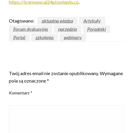
https://icomseocal24pl.notepin.co
.
Otagowano:
aktualna wiedza
Artykuły
Forum dyskusyjne
narzędzia
Poradniki
Portal
szkolenia
webinary
ZOSTAW ODPOWIEDŹ
Twój adres email nie zostanie opublikowany.
Wymagane
pola są oznaczone
*
Komentarz
*