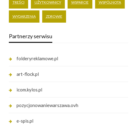
TREŚCI
UŻYTKOWNICY
WSPARCIE
WSPÓLNOTA
WYDARZENIA
ZDROWIE
Partnerzy serwisu
folderyreklamowe.pl
art-flock.pl
icom.kylos.pl
pozycjonowaniewarszawa.ovh
e-spis.pl