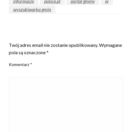
informacje
polsce.pl
portal gminy
w
wyszukiwarka gmin
ZOSTAW ODPOWIEDŹ
Twój adres email nie zostanie opublikowany.
Wymagane
pola są oznaczone
*
Komentarz
*