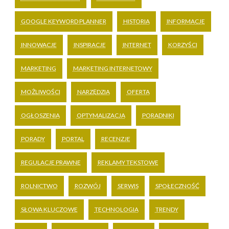
GOOGLE KEYWORD PLANNER
HISTORIA
INFORMACJE
INNOWACJE
INSPIRACJE
INTERNET
KORZYŚCI
MARKETING
MARKETING INTERNETOWY
MOŻLIWOŚCI
NARZĘDZIA
OFERTA
OGŁOSZENIA
OPTYMALIZACJA
PORADNIKI
PORADY
PORTAL
RECENZJE
REGULACJE PRAWNE
REKLAMY TEKSTOWE
ROLNICTWO
ROZWÓJ
SERWIS
SPOŁECZNOŚĆ
SŁOWA KLUCZOWE
TECHNOLOGIA
TRENDY