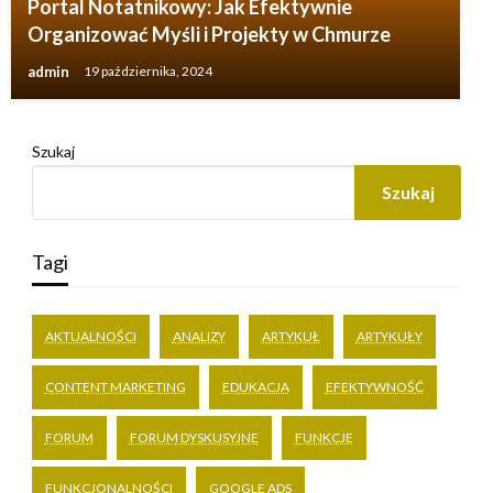
Portal Notatnikowy: Jak Efektywnie
Organizować Myśli i Projekty w Chmurze
admin
19 października, 2024
Szukaj
Szukaj
Tagi
AKTUALNOŚCI
ANALIZY
ARTYKUŁ
ARTYKUŁY
CONTENT MARKETING
EDUKACJA
EFEKTYWNOŚĆ
FORUM
FORUM DYSKUSYJNE
FUNKCJE
FUNKCJONALNOŚCI
GOOGLE ADS