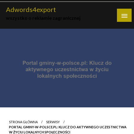
Skip
Adwords4export
to
wszystko o reklamie zagranicznej
content
STRONA GŁÓWNA
SERWISY
PORTAL GMINY-W-POLSCE.PL: KLUCZ DO AKTYWNEGO UCZESTNICTWA
W ŻYCIU LOKALNYCH SPOŁECZNOŚCI