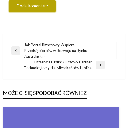
Nawigacja
Jak Portal Biznesowy Wspiera
Przedsiębiorców w Rozwoju na Rynku
wpisu
Poprzedni
Australijskim
wpis
Entserwis Lublin: Kluczowy Partner
Następny
Technologiczny dla Mieszkańców Lublina
wpis
MOŻE CI SIĘ SPODOBAĆ RÓWNIEŻ