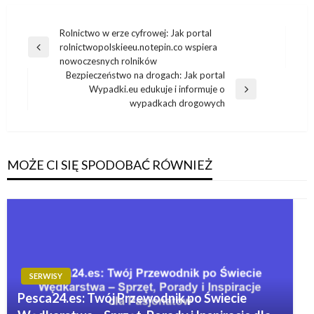
Nawigacja
Rolnictwo w erze cyfrowej: Jak portal
rolnictwopolskieeu.notepin.co wspiera
wpisu
Poprzedni
nowoczesnych rolników
wpis
Bezpieczeństwo na drogach: Jak portal
Wypadki.eu edukuje i informuje o
Następny
wypadkach drogowych
wpis
MOŻE CI SIĘ SPODOBAĆ RÓWNIEŻ
SERWISY
Pesca24.es: Twój Przewodnik po Świecie