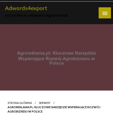
Skip
Adwords4export
to
wszystko o reklamie zagranicznej
content
STRONA GŁÓWNA
SERWISY
AGROREKLAMA.PL: KLUCZOWE NARZĘDZIE WSPIERAJĄCE ROZWÓJ
AGROBIZNESU W POLSCE