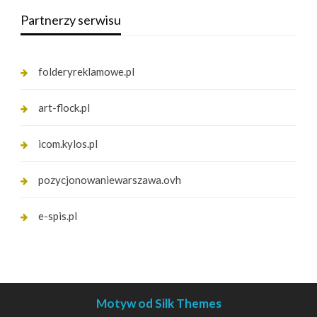
Partnerzy serwisu
folderyreklamowe.pl
art-flock.pl
icom.kylos.pl
pozycjonowaniewarszawa.ovh
e-spis.pl
Motyw od Silk Themes