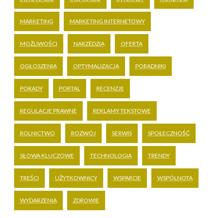
MARKETING
MARKETING INTERNETOWY
MOŻLIWOŚCI
NARZĘDZIA
OFERTA
OGŁOSZENIA
OPTYMALIZACJA
PORADNIKI
PORADY
PORTAL
RECENZJE
REGULACJE PRAWNE
REKLAMY TEKSTOWE
ROLNICTWO
ROZWÓJ
SERWIS
SPOŁECZNOŚĆ
SŁOWA KLUCZOWE
TECHNOLOGIA
TRENDY
TREŚCI
UŻYTKOWNICY
WSPARCIE
WSPÓLNOTA
WYDARZENIA
ZDROWIE