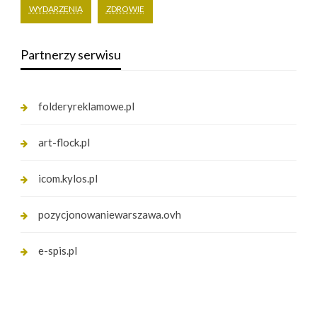
WYDARZENIA
ZDROWIE
Partnerzy serwisu
folderyreklamowe.pl
art-flock.pl
icom.kylos.pl
pozycjonowaniewarszawa.ovh
e-spis.pl