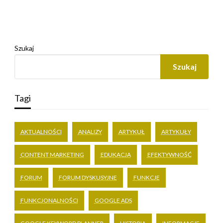
Szukaj
Szukaj
Tagi
AKTUALNOŚCI
ANALIZY
ARTYKUŁ
ARTYKUŁY
CONTENT MARKETING
EDUKACJA
EFEKTYWNOŚĆ
FORUM
FORUM DYSKUSYJNE
FUNKCJE
FUNKCJONALNOŚCI
GOOGLE ADS