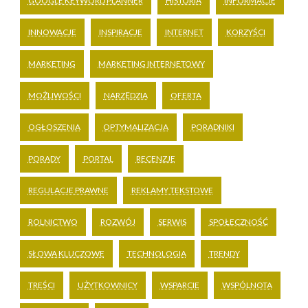
GOOGLE KEYWORD PLANNER
HISTORIA
INFORMACJE
INNOWACJE
INSPIRACJE
INTERNET
KORZYŚCI
MARKETING
MARKETING INTERNETOWY
MOŻLIWOŚCI
NARZĘDZIA
OFERTA
OGŁOSZENIA
OPTYMALIZACJA
PORADNIKI
PORADY
PORTAL
RECENZJE
REGULACJE PRAWNE
REKLAMY TEKSTOWE
ROLNICTWO
ROZWÓJ
SERWIS
SPOŁECZNOŚĆ
SŁOWA KLUCZOWE
TECHNOLOGIA
TRENDY
TREŚCI
UŻYTKOWNICY
WSPARCIE
WSPÓLNOTA