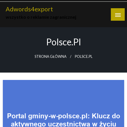
Skip
Adwords4export
to
wszystko o reklamie zagranicznej
content
Polsce.pl
STRONA GŁÓWNA
POLSCE.PL