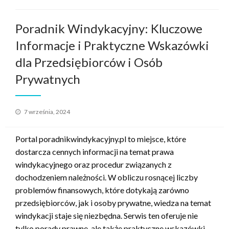
Poradnik Windykacyjny: Kluczowe
Informacje i Praktyczne Wskazówki
dla Przedsiębiorców i Osób
Prywatnych
Opublikowane
7 września, 2024
w
Portal poradnikwindykacyjny.pl to miejsce, które
dostarcza cennych informacji na temat prawa
windykacyjnego oraz procedur związanych z
dochodzeniem należności. W obliczu rosnącej liczby
problemów finansowych, które dotykają zarówno
przedsiębiorców, jak i osoby prywatne, wiedza na temat
windykacji staje się niezbędna. Serwis ten oferuje nie
tylko porady prawne, ale także praktyczne wskazówki,