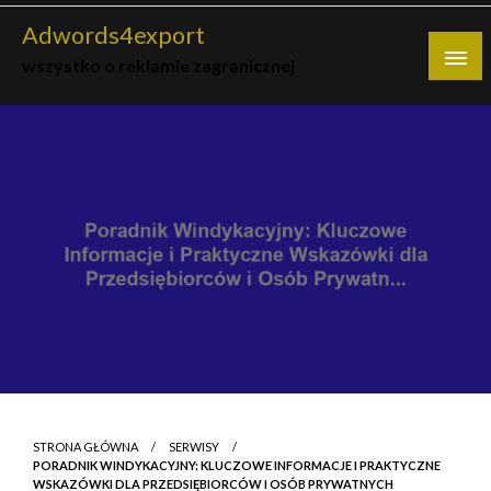
Skip
Adwords4export
to
wszystko o reklamie zagranicznej
content
STRONA GŁÓWNA
SERWISY
PORADNIK WINDYKACYJNY: KLUCZOWE INFORMACJE I PRAKTYCZNE
WSKAZÓWKI DLA PRZEDSIĘBIORCÓW I OSÓB PRYWATNYCH