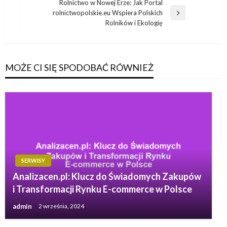
wpis
Rolnictwo w Nowej Erze: Jak Portal
rolnictwopolskie.eu Wspiera Polskich
Następny
Rolników i Ekologię
wpis
MOŻE CI SIĘ SPODOBAĆ RÓWNIEŻ
SERWISY
Analizacen.pl: Klucz do Świadomych Zakupów
i Transformacji Rynku E-commerce w Polsce
admin
2 września, 2024