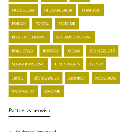
OGŁOSZENIA
OPTYMALIZACJA
PORADNIKI
PORADY
PORTAL
RECENZJE
REGULACJE PRAWNE
REKLAMY TEKSTOWE
ROLNICTWO
ROZWÓJ
SERWIS
SPOŁECZNOŚĆ
SŁOWA KLUCZOWE
TECHNOLOGIA
TRENDY
TREŚCI
UŻYTKOWNICY
WSPARCIE
WSPÓLNOTA
WYDARZENIA
ZDROWIE
Partnerzy serwisu
folderyreklamowe.pl