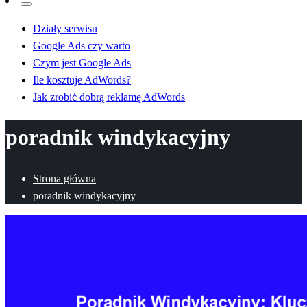
Działy serwisu
Google Ads czy warto
Czym jest Google Ads
Ile kosztuje AdWords?
Jak zrobić dobrą reklamę AdWords
poradnik windykacyjny
Strona główna
poradnik windykacyjny