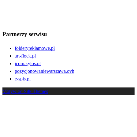
słowa kluczowe
społeczność
rozwój
technologia
serwis
użytkownicy
Wydarzenia
Wsparcie
zdrowie
trendy
treści
wspólnota
Partnerzy serwisu
folderyreklamowe.pl
art-flock.pl
icom.kylos.pl
pozycjonowaniewarszawa.ovh
e-spis.pl
Motyw od Silk Themes