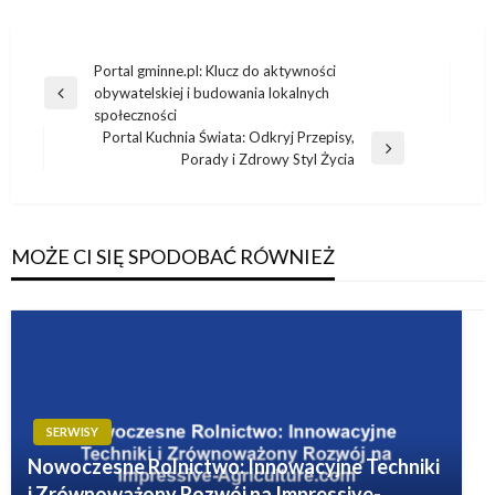
Nawigacja
Portal gminne.pl: Klucz do aktywności
obywatelskiej i budowania lokalnych
wpisu
Poprzedni
społeczności
wpis
Portal Kuchnia Świata: Odkryj Przepisy,
Następny
Porady i Zdrowy Styl Życia
wpis
MOŻE CI SIĘ SPODOBAĆ RÓWNIEŻ
SERWISY
Nowoczesne Rolnictwo: Innowacyjne Techniki
i Zrównoważony Rozwój na Impressive-