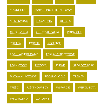
MARKETING
MARKETING INTERNETOWY
MOŻLIWOŚCI
NARZĘDZIA
OFERTA
OGŁOSZENIA
OPTYMALIZACJA
PORADNIKI
PORADY
PORTAL
RECENZJE
REGULACJE PRAWNE
REKLAMY TEKSTOWE
ROLNICTWO
ROZWÓJ
SERWIS
SPOŁECZNOŚĆ
SŁOWA KLUCZOWE
TECHNOLOGIA
TRENDY
TREŚCI
UŻYTKOWNICY
WSPARCIE
WSPÓLNOTA
WYDARZENIA
ZDROWIE