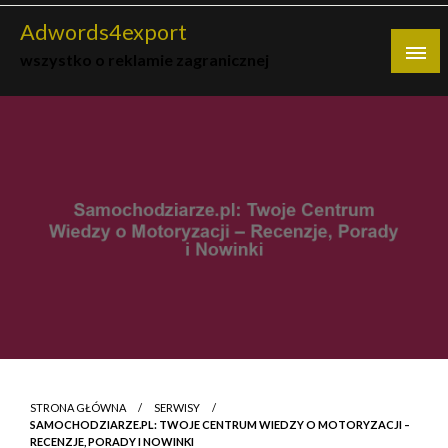
Skip
Adwords4export
to
wszystko o reklamie zagranicznej
content
STRONA GŁÓWNA
SERWISY
SAMOCHODZIARZE.PL: TWOJE CENTRUM WIEDZY O MOTORYZACJI –
RECENZJE, PORADY I NOWINKI