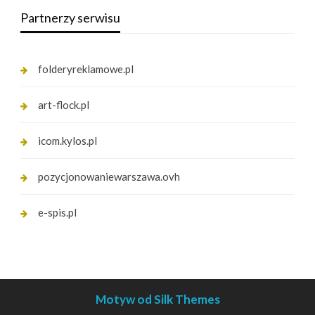
Partnerzy serwisu
folderyreklamowe.pl
art-flock.pl
icom.kylos.pl
pozycjonowaniewarszawa.ovh
e-spis.pl
Motyw od Silk Themes