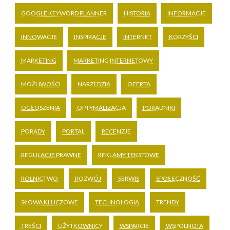
GOOGLE KEYWORD PLANNER
HISTORIA
INFORMACJE
INNOWACJE
INSPIRACJE
INTERNET
KORZYŚCI
MARKETING
MARKETING INTERNETOWY
MOŻLIWOŚCI
NARZĘDZIA
OFERTA
OGŁOSZENIA
OPTYMALIZACJA
PORADNIKI
PORADY
PORTAL
RECENZJE
REGULACJE PRAWNE
REKLAMY TEKSTOWE
ROLNICTWO
ROZWÓJ
SERWIS
SPOŁECZNOŚĆ
SŁOWA KLUCZOWE
TECHNOLOGIA
TRENDY
TREŚCI
UŻYTKOWNICY
WSPARCIE
WSPÓLNOTA