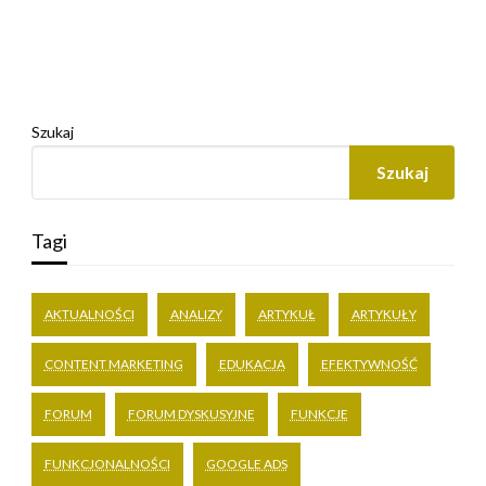
Szukaj
Szukaj
Tagi
AKTUALNOŚCI
ANALIZY
ARTYKUŁ
ARTYKUŁY
CONTENT MARKETING
EDUKACJA
EFEKTYWNOŚĆ
FORUM
FORUM DYSKUSYJNE
FUNKCJE
FUNKCJONALNOŚCI
GOOGLE ADS