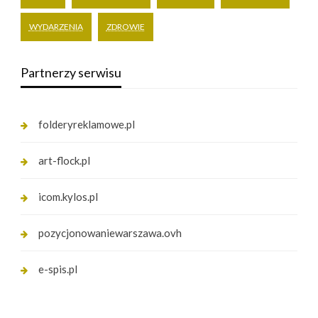
WYDARZENIA
ZDROWIE
Partnerzy serwisu
folderyreklamowe.pl
art-flock.pl
icom.kylos.pl
pozycjonowaniewarszawa.ovh
e-spis.pl