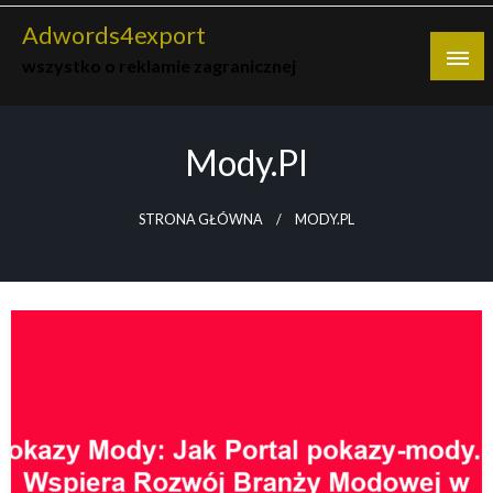
Skip
Adwords4export
to
wszystko o reklamie zagranicznej
content
Mody.pl
STRONA GŁÓWNA
MODY.PL