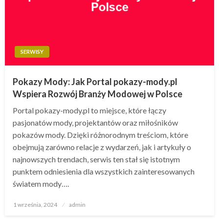
SERWISY
Pokazy Mody: Jak Portal pokazy-mody.pl
Wspiera Rozwój Branży Modowej w Polsce
Portal pokazy-mody.pl to miejsce, które łączy
pasjonatów mody, projektantów oraz miłośników
pokazów mody. Dzięki różnorodnym treściom, które
obejmują zarówno relacje z wydarzeń, jak i artykuły o
najnowszych trendach, serwis ten stał się istotnym
punktem odniesienia dla wszystkich zainteresowanych
światem mody….
Opublikowane
1 września, 2024
admin
w