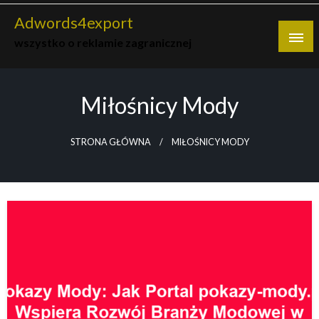
Skip
Adwords4export
to
wszystko o reklamie zagranicznej
content
Miłośnicy Mody
STRONA GŁÓWNA
MIŁOŚNICY MODY