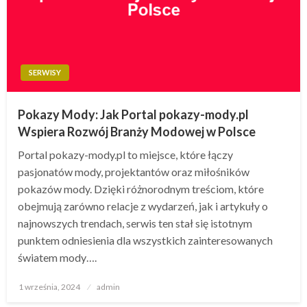
SERWISY
Pokazy Mody: Jak Portal pokazy-mody.pl
Wspiera Rozwój Branży Modowej w Polsce
Portal pokazy-mody.pl to miejsce, które łączy
pasjonatów mody, projektantów oraz miłośników
pokazów mody. Dzięki różnorodnym treściom, które
obejmują zarówno relacje z wydarzeń, jak i artykuły o
najnowszych trendach, serwis ten stał się istotnym
punktem odniesienia dla wszystkich zainteresowanych
światem mody….
Opublikowane
1 września, 2024
admin
w