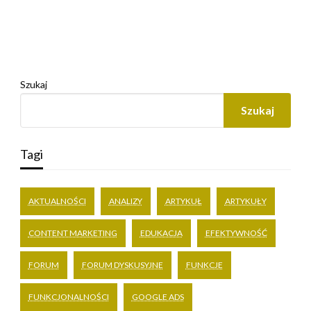
Szukaj
Szukaj
Tagi
AKTUALNOŚCI
ANALIZY
ARTYKUŁ
ARTYKUŁY
CONTENT MARKETING
EDUKACJA
EFEKTYWNOŚĆ
FORUM
FORUM DYSKUSYJNE
FUNKCJE
FUNKCJONALNOŚCI
GOOGLE ADS