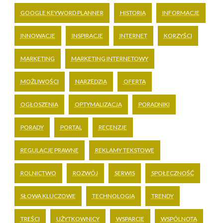
GOOGLE KEYWORD PLANNER
HISTORIA
INFORMACJE
INNOWACJE
INSPIRACJE
INTERNET
KORZYŚCI
MARKETING
MARKETING INTERNETOWY
MOŻLIWOŚCI
NARZĘDZIA
OFERTA
OGŁOSZENIA
OPTYMALIZACJA
PORADNIKI
PORADY
PORTAL
RECENZJE
REGULACJE PRAWNE
REKLAMY TEKSTOWE
ROLNICTWO
ROZWÓJ
SERWIS
SPOŁECZNOŚĆ
SŁOWA KLUCZOWE
TECHNOLOGIA
TRENDY
TREŚCI
UŻYTKOWNICY
WSPARCIE
WSPÓLNOTA