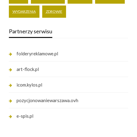
WYDARZENIA
ZDROWIE
Partnerzy serwisu
folderyreklamowe.pl
art-flock.pl
icom.kylos.pl
pozycjonowaniewarszawa.ovh
e-spis.pl