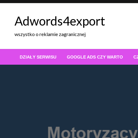
Skip
to
Adwords4export
content
wszystko o reklamie zagranicznej
DZIAŁY SERWISU
GOOGLE ADS CZY WARTO
C