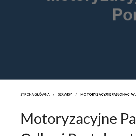
STRONA GŁÓWNA
SERWISY
MOTORYZACYJNE PASJONACI W A
Motoryzacyjne Pas