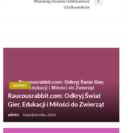
Wspierają Rozwój i Efektywność
Następny
Użytkowników
wpis
SERWISY
Raucousrabbit.com: Odkryj Świat
Gier, Edukacji i Miłości do Zwierząt
admin
6 października, 2024