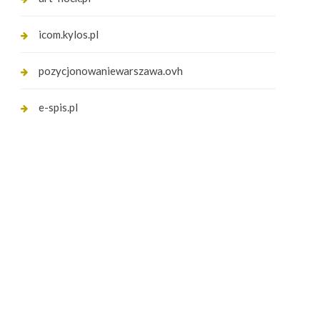
icom.kylos.pl
pozycjonowaniewarszawa.ovh
e-spis.pl