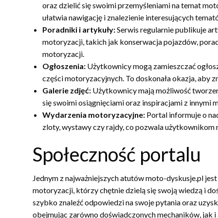
oraz dzielić się swoimi przemyśleniami na temat moto
ułatwia nawigację i znalezienie interesujących temat
Poradniki i artykuły:
Serwis regularnie publikuje a
motoryzacji, takich jak konserwacja pojazdów, por
motoryzacji.
Ogłoszenia:
Użytkownicy mogą zamieszczać ogłosz
części motoryzacyjnych. To doskonała okazja, aby zn
Galerie zdjęć:
Użytkownicy mają możliwość tworzenia
się swoimi osiągnięciami oraz inspiracjami z innymi 
Wydarzenia motoryzacyjne:
Portal informuje o n
zloty, wystawy czy rajdy, co pozwala użytkownikom
Społeczność portalu
Jednym z najważniejszych atutów moto-dyskusje.pl jest
motoryzacji, którzy chętnie dzielą się swoją wiedzą i
szybko znaleźć odpowiedzi na swoje pytania oraz uzysk
obejmując zarówno doświadczonych mechaników, jak i 