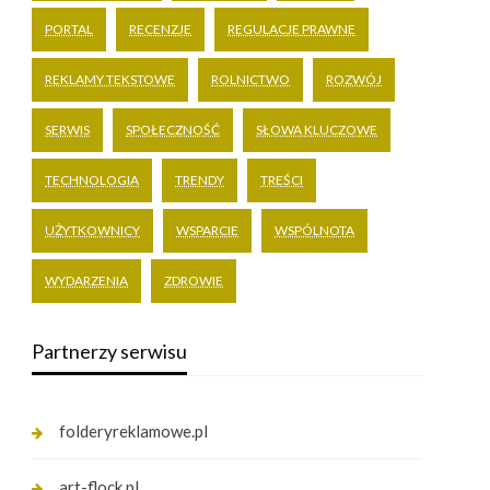
PORTAL
RECENZJE
REGULACJE PRAWNE
REKLAMY TEKSTOWE
ROLNICTWO
ROZWÓJ
SERWIS
SPOŁECZNOŚĆ
SŁOWA KLUCZOWE
TECHNOLOGIA
TRENDY
TREŚCI
UŻYTKOWNICY
WSPARCIE
WSPÓLNOTA
WYDARZENIA
ZDROWIE
Partnerzy serwisu
folderyreklamowe.pl
art-flock.pl