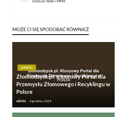
Nawigacja
Poprzedni
Sztukach Walki i MMA
wpis
wpisu
MOŻE CI SIĘ SPODOBAĆ RÓWNIEŻ
SERWISY
Złomiodzysk.pl: Kluczowy Portal dla
Przemysłu Złomowego i Recyklingu w
Polsce
admin
6 grudnia, 2024