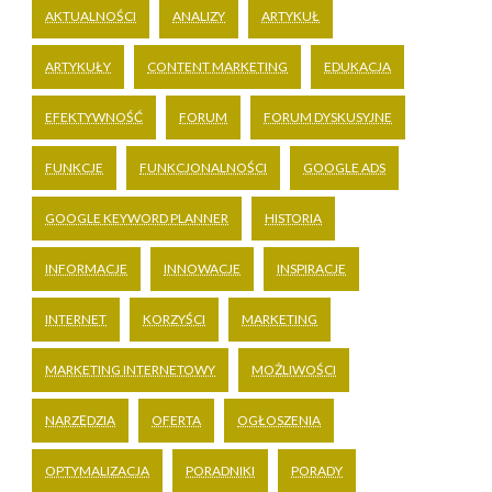
AKTUALNOŚCI
ANALIZY
ARTYKUŁ
ARTYKUŁY
CONTENT MARKETING
EDUKACJA
EFEKTYWNOŚĆ
FORUM
FORUM DYSKUSYJNE
FUNKCJE
FUNKCJONALNOŚCI
GOOGLE ADS
GOOGLE KEYWORD PLANNER
HISTORIA
INFORMACJE
INNOWACJE
INSPIRACJE
INTERNET
KORZYŚCI
MARKETING
MARKETING INTERNETOWY
MOŻLIWOŚCI
NARZĘDZIA
OFERTA
OGŁOSZENIA
OPTYMALIZACJA
PORADNIKI
PORADY