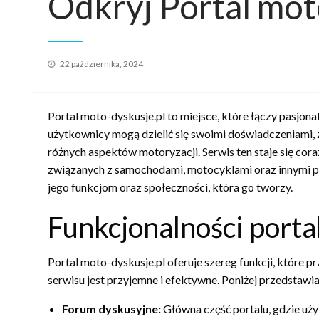
Odkryj Portal mot
Opublikowane
22 października, 2024
w
Portal moto-dyskusje.pl to miejsce, które łączy pasjon
użytkownicy mogą dzielić się swoimi doświadczeniami, 
różnych aspektów motoryzacji. Serwis ten staje się cor
związanych z samochodami, motocyklami oraz innymi poj
jego funkcjom oraz społeczności, która go tworzy.
Funkcjonalności porta
Portal moto-dyskusje.pl oferuje szereg funkcji, które p
serwisu jest przyjemne i efektywne. Poniżej przedstawia
Forum dyskusyjne:
Główna część portalu, gdzie uż