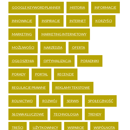
GOOGLE KEYWORD PLANNER
HISTORIA
INFORMACJE
INNOWACJE
INSPIRACJE
INTERNET
KORZYŚCI
MARKETING
MARKETING INTERNETOWY
MOŻLIWOŚCI
NARZĘDZIA
OFERTA
OGŁOSZENIA
OPTYMALIZACJA
PORADNIKI
PORADY
PORTAL
RECENZJE
REGULACJE PRAWNE
REKLAMY TEKSTOWE
ROLNICTWO
ROZWÓJ
SERWIS
SPOŁECZNOŚĆ
SŁOWA KLUCZOWE
TECHNOLOGIA
TRENDY
TREŚCI
UŻYTKOWNICY
WSPARCIE
WSPÓLNOTA