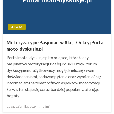
SERWISY
Motoryzacyjne Pasjonaci w Akcji: Odkryj Portal
moto-dyskusje.pl
Portal moto-dyskusje.pl to miejsce, które łączy
pasjonatów motoryzacji z całej Polski. Dzięki forum
dyskusyjnemu, użytkownicy mogą dzielić się swoimi
doświadczeniami, zadawać pytania oraz wymieniać się
informacjami na temat różnych aspektów motoryzacji.
Serwis ten staje się coraz bardziej popularny, oferując
bogaty…
Opublikowane
22 października, 2024
admin
w