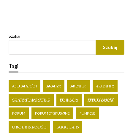
Szukaj
Szukaj
Tagi
AKTUALNOŚCI
ANALIZY
ARTYKUŁ
ARTYKUŁY
CONTENT MARKETING
EDUKACJA
EFEKTYWNOŚĆ
FORUM
FORUM DYSKUSYJNE
FUNKCJE
FUNKCJONALNOŚCI
GOOGLE ADS