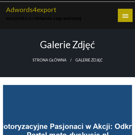
Skip
Adwords4export
to
wszystko o reklamie zagranicznej
content
Galerie Zdjęć
STRONA GŁÓWNA
GALERIE ZDJĘĆ