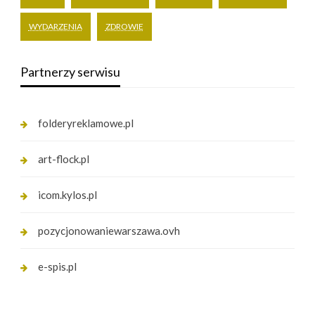
WYDARZENIA
ZDROWIE
Partnerzy serwisu
folderyreklamowe.pl
art-flock.pl
icom.kylos.pl
pozycjonowaniewarszawa.ovh
e-spis.pl