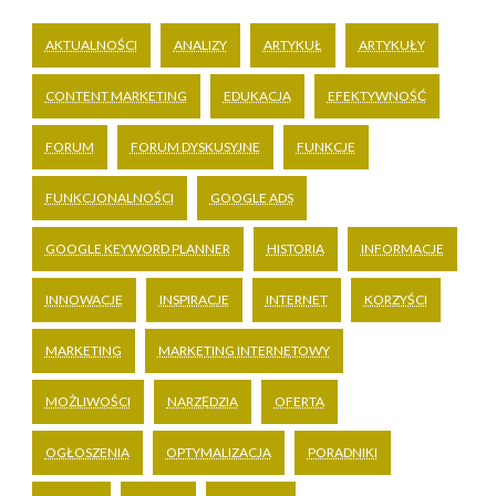
AKTUALNOŚCI
ANALIZY
ARTYKUŁ
ARTYKUŁY
CONTENT MARKETING
EDUKACJA
EFEKTYWNOŚĆ
FORUM
FORUM DYSKUSYJNE
FUNKCJE
FUNKCJONALNOŚCI
GOOGLE ADS
GOOGLE KEYWORD PLANNER
HISTORIA
INFORMACJE
INNOWACJE
INSPIRACJE
INTERNET
KORZYŚCI
MARKETING
MARKETING INTERNETOWY
MOŻLIWOŚCI
NARZĘDZIA
OFERTA
OGŁOSZENIA
OPTYMALIZACJA
PORADNIKI