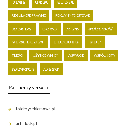
PORADY
PORTAL
RECENZJE
REGULACJE PRAWNE
REKLAMY TEKSTOWE
ROLNICTWO
ROZWÓJ
SERWIS
SPOŁECZNOŚĆ
SŁOWA KLUCZOWE
TECHNOLOGIA
TRENDY
TREŚCI
UŻYTKOWNICY
WSPARCIE
WSPÓLNOTA
WYDARZENIA
ZDROWIE
Partnerzy serwisu
folderyreklamowe.pl
art-flock.pl