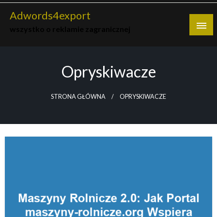
Skip
Adwords4export
to
wszystko o reklamie zagranicznej
content
Opryskiwacze
STRONA GŁÓWNA
OPRYSKIWACZE