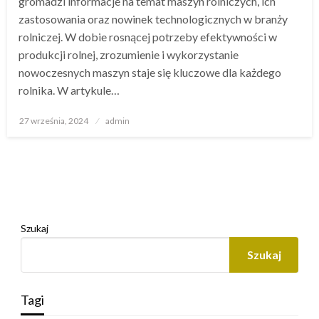
gromadzi informacje na temat maszyn rolniczych, ich
zastosowania oraz nowinek technologicznych w branży
rolniczej. W dobie rosnącej potrzeby efektywności w
produkcji rolnej, zrozumienie i wykorzystanie
nowoczesnych maszyn staje się kluczowe dla każdego
rolnika. W artykule…
Opublikowane
27 września, 2024
admin
w
Szukaj
Szukaj
Tagi