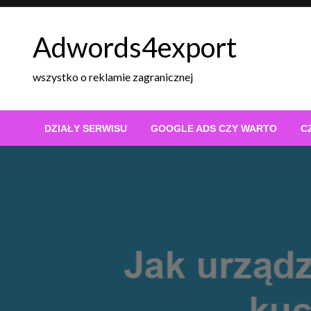
Skip
to
Adwords4export
content
wszystko o reklamie zagranicznej
DZIAŁY SERWISU
GOOGLE ADS CZY WARTO
C