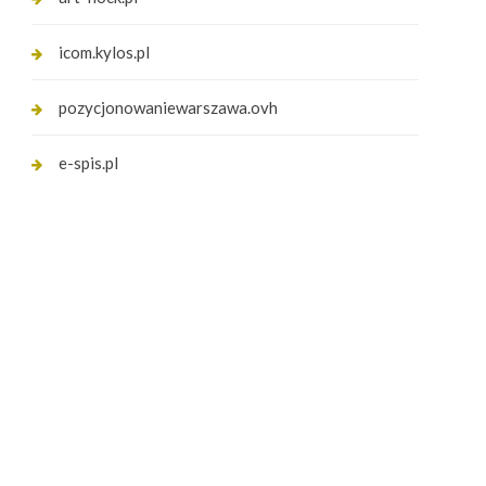
icom.kylos.pl
pozycjonowaniewarszawa.ovh
e-spis.pl