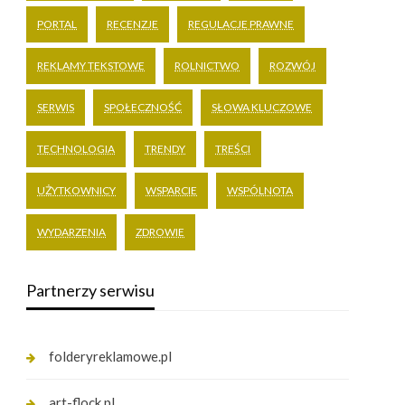
PORTAL
RECENZJE
REGULACJE PRAWNE
REKLAMY TEKSTOWE
ROLNICTWO
ROZWÓJ
SERWIS
SPOŁECZNOŚĆ
SŁOWA KLUCZOWE
TECHNOLOGIA
TRENDY
TREŚCI
UŻYTKOWNICY
WSPARCIE
WSPÓLNOTA
WYDARZENIA
ZDROWIE
Partnerzy serwisu
folderyreklamowe.pl
art-flock.pl