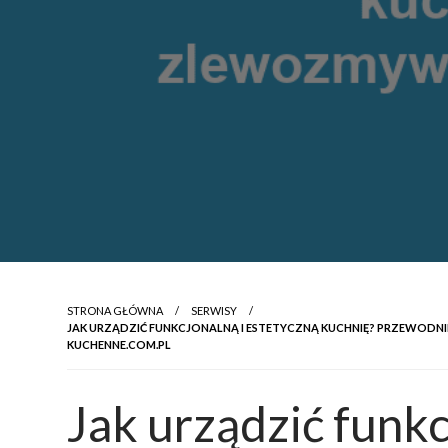
STRONA GŁÓWNA
SERWISY
JAK URZĄDZIĆ FUNKCJONALNĄ I ESTETYCZNĄ KUCHNIĘ? PRZEWODNI
KUCHENNE.COM.PL
Jak urządzić funkc