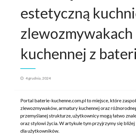
estetyczną kuchn
zlewozmywakach i
kuchennej z bater
Opublikowane
4 grudnia, 2024
w
Portal baterie-kuchenne.com.pl to miejsce, które zasp
zlewozmywaków, armatury kuchennej oraz różnorodnego 
przemyślanej strukturze, użytkownicy mogą łatwo znal
oraz stylowi życia. W artykule tym przyjrzymy się bliżej
dla użytkowników.