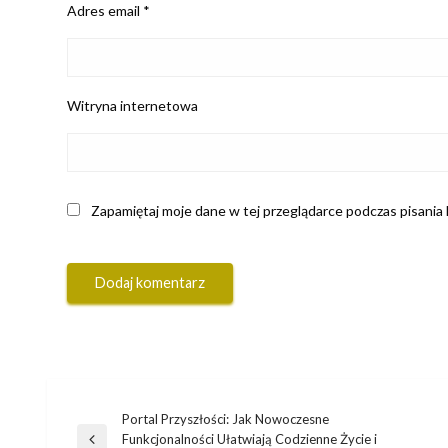
Adres email
*
Witryna internetowa
Zapamiętaj moje dane w tej przeglądarce podczas pisania
Portal Przyszłości: Jak Nowoczesne
Nawigacja
Funkcjonalności Ułatwiają Codzienne Życie i
Poprzedni