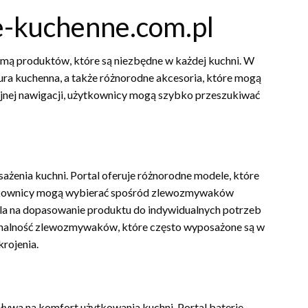
ie-kuchenne.com.pl
amą produktów, które są niezbędne w każdej kuchni. W
ura kuchenna, a także różnorodne akcesoria, które mogą
cyjnej nawigacji, użytkownicy mogą szybko przeszukiwać
enia kuchni. Portal oferuje różnorodne modele, które
żytkownicy mogą wybierać spośród zlewozmywaków
a na dopasowanie produktu do indywidualnych potrzeb
jonalność zlewozmywaków, które często wyposażone są w
krojenia.
pływa na komfort użytkowania kuchni. Portal baterie-