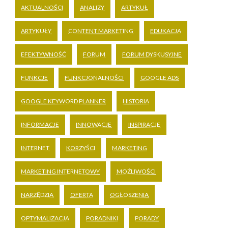
AKTUALNOŚCI
ANALIZY
ARTYKUŁ
ARTYKUŁY
CONTENT MARKETING
EDUKACJA
EFEKTYWNOŚĆ
FORUM
FORUM DYSKUSYJNE
FUNKCJE
FUNKCJONALNOŚCI
GOOGLE ADS
GOOGLE KEYWORD PLANNER
HISTORIA
INFORMACJE
INNOWACJE
INSPIRACJE
INTERNET
KORZYŚCI
MARKETING
MARKETING INTERNETOWY
MOŻLIWOŚCI
NARZĘDZIA
OFERTA
OGŁOSZENIA
OPTYMALIZACJA
PORADNIKI
PORADY