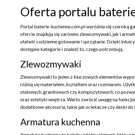
Oferta portalu bater
Portal baterie-kuchenne.com.pl wyróżnia się szeroką g
ofercie znajdują się zarówno zlewozmywaki, jak i armat
ułatwić codzienne gotowanie i sprzątanie. Dzięki intui
dostępne kategorie i znaleźć to, czego potrzebują.
Zlewozmywaki
Zlewozmywaki to jeden z kluczowych elementów wyposaż
różnią się materiałem, kształtem oraz rozmiarem. U
stalowych, granitowych czy kompozytowych, co pozwal
oraz estetyki wnętrza. Warto zwrócić uwagę na funkc
dodatkowe akcesoria, takie jak ociekacze czy deski do 
Armatura kuchenna
Armatura kuchenna to kolejny istotny element, który w