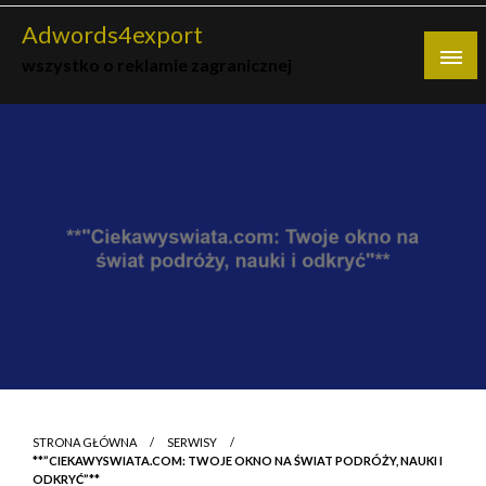
Skip
Adwords4export
to
wszystko o reklamie zagranicznej
content
STRONA GŁÓWNA
SERWISY
**”CIEKAWYSWIATA.COM: TWOJE OKNO NA ŚWIAT PODRÓŻY, NAUKI I
ODKRYĆ”**