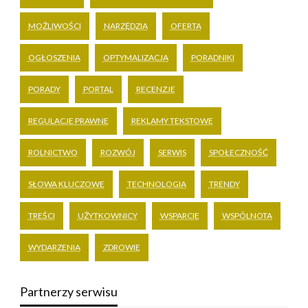
MOŻLIWOŚCI
NARZĘDZIA
OFERTA
OGŁOSZENIA
OPTYMALIZACJA
PORADNIKI
PORADY
PORTAL
RECENZJE
REGULACJE PRAWNE
REKLAMY TEKSTOWE
ROLNICTWO
ROZWÓJ
SERWIS
SPOŁECZNOŚĆ
SŁOWA KLUCZOWE
TECHNOLOGIA
TRENDY
TREŚCI
UŻYTKOWNICY
WSPARCIE
WSPÓLNOTA
WYDARZENIA
ZDROWIE
Partnerzy serwisu