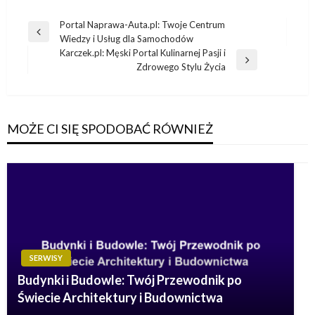
Nawigacja
Portal Naprawa-Auta.pl: Twoje Centrum
Poprzedni
Wiedzy i Usług dla Samochodów
wpisu
wpis
Karczek.pl: Męski Portal Kulinarnej Pasji i
Następny
Zdrowego Stylu Życia
wpis
MOŻE CI SIĘ SPODOBAĆ RÓWNIEŻ
SERWISY
Budynki i Budowle: Twój Przewodnik po
Świecie Architektury i Budownictwa