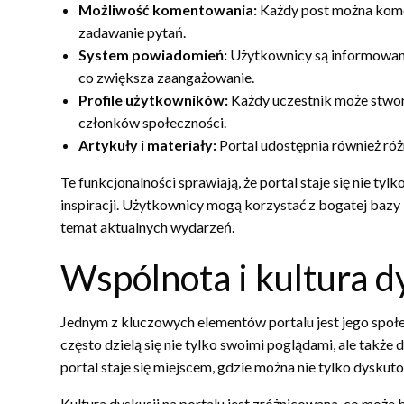
Możliwość komentowania:
Każdy post można komen
zadawanie pytań.
System powiadomień:
Użytkownicy są informowani 
co zwiększa zaangażowanie.
Profile użytkowników:
Każdy uczestnik może stworz
członków społeczności.
Artykuły i materiały:
Portal udostępnia również róż
Te funkcjonalności sprawiają, że portal staje się nie ty
inspiracji. Użytkownicy mogą korzystać z bogatej bazy i
temat aktualnych wydarzeń.
Wspólnota i kultura d
Jednym z kluczowych elementów portalu jest jego społe
często dzielą się nie tylko swoimi poglądami, ale takż
portal staje się miejscem, gdzie można nie tylko dysku
Kultura dyskusji na portalu jest zróżnicowana, co może b