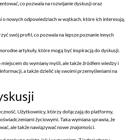
tować, co pozwala na rozwijanie dyskusji oraz
o nowych odpowiedziach w wątkach, które ich interesują,
yć swój profil, co pozwala na lepsze poznanie innych
norodne artykuły, które mogą być inspiracją do dyskusji.
lko miejscem do wymiany myśli, ale także źródłem wiedzy i
nformacji, a także dzielić się swoimi przemyśleniami na
yskusji
czność. Użytkownicy, którzy dołączają do platformy,
e doświadczeniami życiowymi. Taka wymiana sprawia, że
tować, ale także nawiązywać nowe znajomości.
yć zarówno zaletą, jak i wyzwaniem. Z jednej strony,