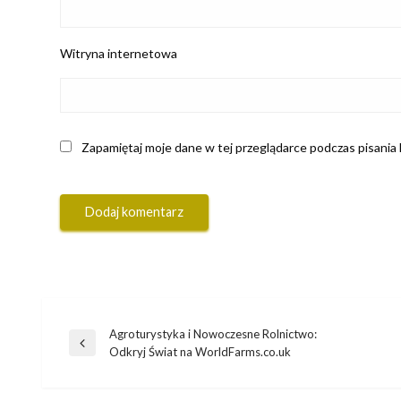
Witryna internetowa
Zapamiętaj moje dane w tej przeglądarce podczas pisania
Agroturystyka i Nowoczesne Rolnictwo:
Nawigacja
Poprzedni
Odkryj Świat na WorldFarms.co.uk
wpis
wpisu