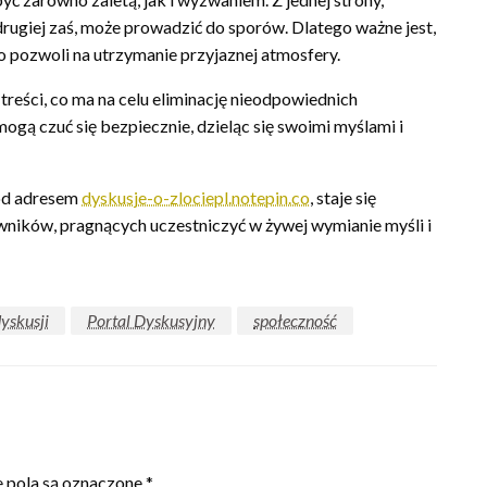
ugiej zaś, może prowadzić do sporów. Dlatego ważne jest,
co pozwoli na utrzymanie przyjaznej atmosfery.
treści, co ma na celu eliminację nieodpowiednich
gą czuć się bezpiecznie, dzieląc się swoimi myślami i
pod adresem
dyskusje-o-zlociepl.notepin.co
, staje się
wników, pragnących uczestniczyć w żywej wymianie myśli i
dyskusji
Portal Dyskusyjny
społeczność
pola są oznaczone
*