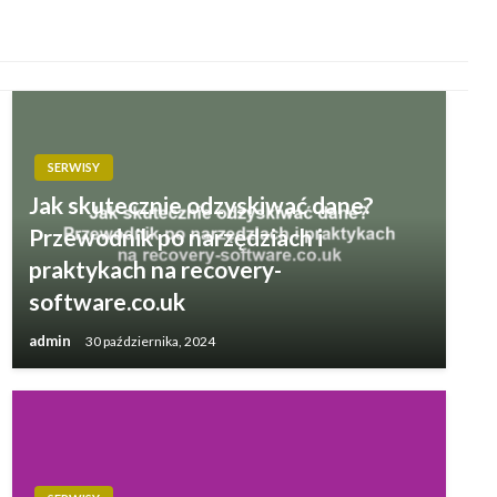
SERWISY
Jak skutecznie odzyskiwać dane?
Przewodnik po narzędziach i
praktykach na recovery-
software.co.uk
admin
30 października, 2024