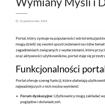
Wymiany Myśli i 
Opublikowane
25 października, 2024
w
Portal, który zyskuje na popularności wśród entuzjastów
mogą dzielić się swoimi spostrzeżeniami na różne tematy
zagadnieniach związanych z wydarzeniami, które przyc
oraz aktywności użytkowników, portal staje się przestr
Funkcjonalności porta
Portal oferuje szereg funkcji, które ułatwiają użytkown
najważniejszych z nich można wymienić:
Forum dyskusyjne:
Użytkownicy mogą zakładać wątk
poglądów i doświadczeń.