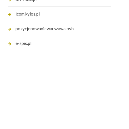
icom.kylos.pl
pozycjonowaniewarszawa.ovh
e-spis.pl