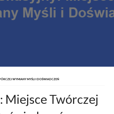
TWÓRCZEJ WYMIANY MYŚLI I DOŚWIADCZEŃ
: Miejsce Twórczej