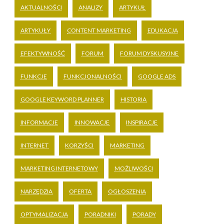
AKTUALNOŚCI
ANALIZY
ARTYKUŁ
ARTYKUŁY
CONTENT MARKETING
EDUKACJA
EFEKTYWNOŚĆ
FORUM
FORUM DYSKUSYJNE
FUNKCJE
FUNKCJONALNOŚCI
GOOGLE ADS
GOOGLE KEYWORD PLANNER
HISTORIA
INFORMACJE
INNOWACJE
INSPIRACJE
INTERNET
KORZYŚCI
MARKETING
MARKETING INTERNETOWY
MOŻLIWOŚCI
NARZĘDZIA
OFERTA
OGŁOSZENIA
OPTYMALIZACJA
PORADNIKI
PORADY