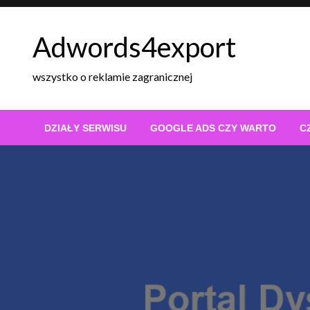
Skip
to
Adwords4export
content
wszystko o reklamie zagranicznej
DZIAŁY SERWISU
GOOGLE ADS CZY WARTO
C