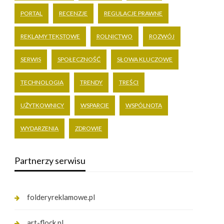
PORTAL
RECENZJE
REGULACJE PRAWNE
REKLAMY TEKSTOWE
ROLNICTWO
ROZWÓJ
SERWIS
SPOŁECZNOŚĆ
SŁOWA KLUCZOWE
TECHNOLOGIA
TRENDY
TREŚCI
UŻYTKOWNICY
WSPARCIE
WSPÓLNOTA
WYDARZENIA
ZDROWIE
Partnerzy serwisu
folderyreklamowe.pl
art-flock.pl