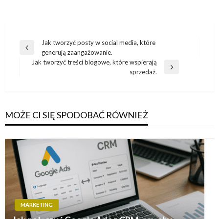
Nawigacja
Jak tworzyć posty w social media, które
Poprzedni
generują zaangażowanie.
wpisu
wpis
Jak tworzyć treści blogowe, które wspierają
Następny
sprzedaż.
wpis
MOŻE CI SIĘ SPODOBAĆ RÓWNIEŻ
MARKETING