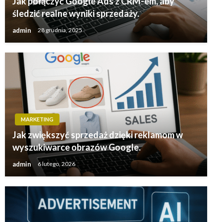
Jak połączyć Google Ads z CRM-em, aby
śledzić realne wyniki sprzedaży.
admin
28 grudnia, 2025
MARKETING
Jak zwiększyć sprzedaż dzięki reklamom w
wyszukiwarce obrazów Google.
admin
6 lutego, 2026