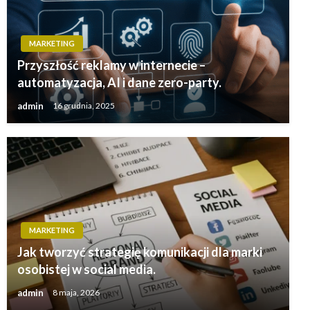
MARKETING
Przyszłość reklamy w internecie –
automatyzacja, AI i dane zero-party.
admin
16 grudnia, 2025
MARKETING
Jak tworzyć strategię komunikacji dla marki
osobistej w social media.
admin
8 maja, 2026