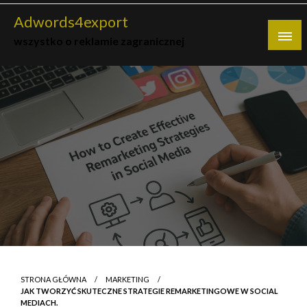
Skip
Adwords4export
to
wszystko o reklamie zagranicznej
content
STRONA GŁÓWNA
MARKETING
JAK TWORZYĆ SKUTECZNE STRATEGIE REMARKETINGOWE W SOCIAL
MEDIACH.