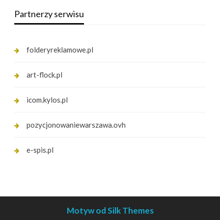
Partnerzy serwisu
folderyreklamowe.pl
art-flock.pl
icom.kylos.pl
pozycjonowaniewarszawa.ovh
e-spis.pl
Motyw od Silk Themes