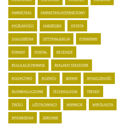
MARKETING
MARKETING INTERNETOWY
MOŻLIWOŚCI
NARZĘDZIA
OFERTA
OGŁOSZENIA
OPTYMALIZACJA
PORADNIKI
PORADY
PORTAL
RECENZJE
REGULACJE PRAWNE
REKLAMY TEKSTOWE
ROLNICTWO
ROZWÓJ
SERWIS
SPOŁECZNOŚĆ
SŁOWA KLUCZOWE
TECHNOLOGIA
TRENDY
TREŚCI
UŻYTKOWNICY
WSPARCIE
WSPÓLNOTA
WYDARZENIA
ZDROWIE