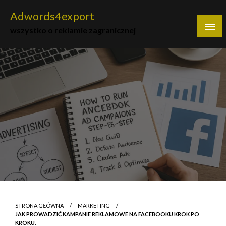
Skip
Adwords4export
to
wszystko o reklamie zagranicznej
content
STRONA GŁÓWNA
MARKETING
JAK PROWADZIĆ KAMPANIE REKLAMOWE NA FACEBOOKU KROK PO
KROKU.