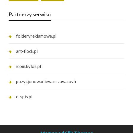
Partnerzy serwisu
folderyreklamowe.pl
art-flock.pl
icom.kylos.pl
pozycjonowaniewarszawa.ovh
e-spis.pl