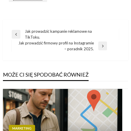
Nawigacja
Jak prowadzić kampanie reklamowe na
Poprzedni
TikToku.
wpisu
wpis
Jak prowadzić firmowy profil na Instagramie
Następny
– poradnik 2025.
wpis
MOŻE CI SIĘ SPODOBAĆ RÓWNIEŻ
MARKETING