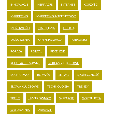
INNOWACJE
INSPIRACJE
INTERNET
KORZYŚCI
MARKETING
MARKETING INTERNETOWY
MOŻLIWOŚCI
NARZĘDZIA
OFERTA
OGŁOSZENIA
OPTYMALIZACJA
PORADNIKI
PORADY
PORTAL
RECENZJE
REGULACJE PRAWNE
REKLAMY TEKSTOWE
ROLNICTWO
ROZWÓJ
SERWIS
SPOŁECZNOŚĆ
SŁOWA KLUCZOWE
TECHNOLOGIA
TRENDY
TREŚCI
UŻYTKOWNICY
WSPARCIE
WSPÓLNOTA
WYDARZENIA
ZDROWIE