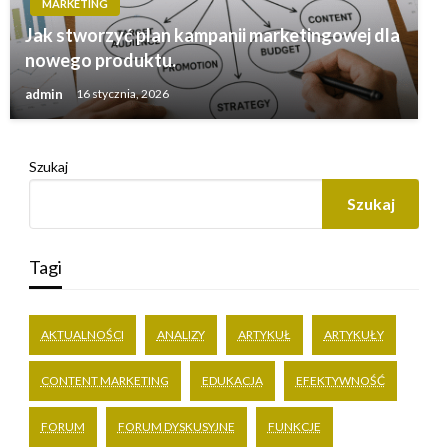
MARKETING
Jak stworzyć plan kampanii marketingowej dla
nowego produktu.
admin
16 stycznia, 2026
Szukaj
Szukaj
Tagi
AKTUALNOŚCI
ANALIZY
ARTYKUŁ
ARTYKUŁY
CONTENT MARKETING
EDUKACJA
EFEKTYWNOŚĆ
FORUM
FORUM DYSKUSYJNE
FUNKCJE