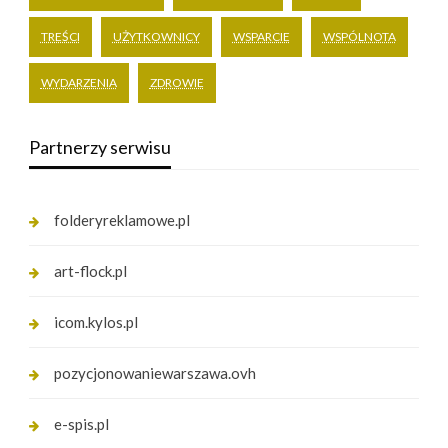
TREŚCI
UŻYTKOWNICY
WSPARCIE
WSPÓLNOTA
WYDARZENIA
ZDROWIE
Partnerzy serwisu
folderyreklamowe.pl
art-flock.pl
icom.kylos.pl
pozycjonowaniewarszawa.ovh
e-spis.pl