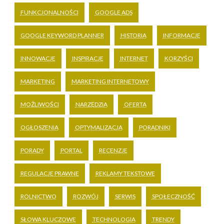
FUNKCJONALNOŚCI
GOOGLE ADS
GOOGLE KEYWORD PLANNER
HISTORIA
INFORMACJE
INNOWACJE
INSPIRACJE
INTERNET
KORZYŚCI
MARKETING
MARKETING INTERNETOWY
MOŻLIWOŚCI
NARZĘDZIA
OFERTA
OGŁOSZENIA
OPTYMALIZACJA
PORADNIKI
PORADY
PORTAL
RECENZJE
REGULACJE PRAWNE
REKLAMY TEKSTOWE
ROLNICTWO
ROZWÓJ
SERWIS
SPOŁECZNOŚĆ
SŁOWA KLUCZOWE
TECHNOLOGIA
TRENDY