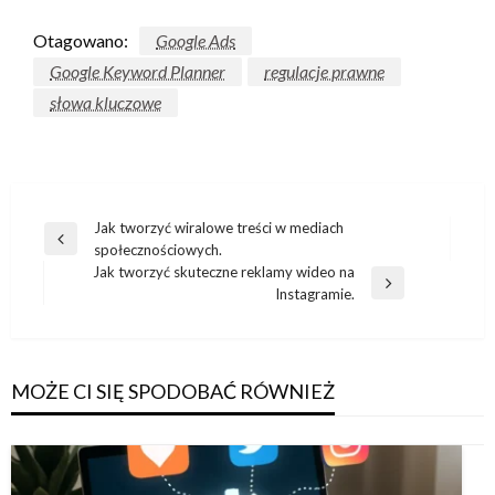
Otagowano:
Google Ads
Google Keyword Planner
regulacje prawne
słowa kluczowe
Nawigacja
Jak tworzyć wiralowe treści w mediach
Poprzedni
społecznościowych.
wpisu
wpis
Jak tworzyć skuteczne reklamy wideo na
Następny
Instagramie.
wpis
MOŻE CI SIĘ SPODOBAĆ RÓWNIEŻ