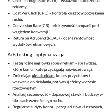
Click-Through Rate (CTR) – wskaźnik skuteczności
reklamy.
Cost Per Click (CPC) – kontrola
kosztów
pozyskania
ruchu.
Conversion Rate (CR) – efektywność kampanii pod
względem konwersji.
Return on Ad Spend (ROAS) – ocena rentowności
wydatków reklamowych.
A/B testing i optymalizacja
Testuj różne nagłówki i opisy reklam – sprawdzaj,
które komunikaty przyciągają najwięcej uwagi.
Zmieniając
układ reklam
, kolory przycisków i
wezwania do działania, porównuj efekty w czasie
rzeczywistym.
Analizuj sezonowość – dopasowuj stawki i budżety w
okresach wzmożonego ruchu.
Regularne audyty konta – przegląd słów kluczowych,