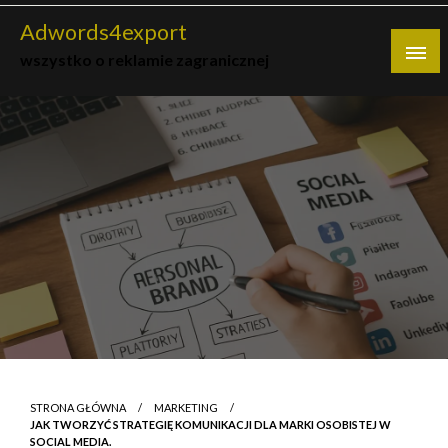
Skip
Adwords4export
to
wszystko o reklamie zagranicznej
content
STRONA GŁÓWNA
MARKETING
JAK TWORZYĆ STRATEGIĘ KOMUNIKACJI DLA MARKI OSOBISTEJ W
SOCIAL MEDIA.