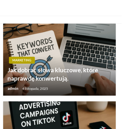
MARKETING
Jak dobrać słowa kluczowe, które
naprawdę konwertują.
admin
4 listopada, 2025