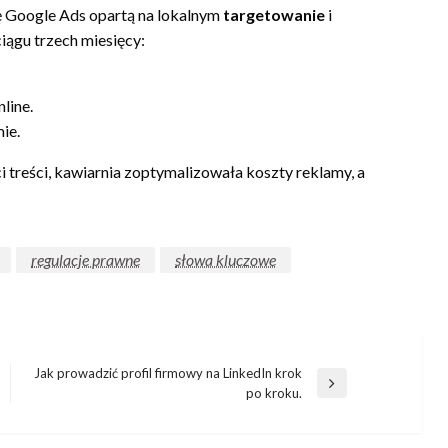
 Google Ads opartą na lokalnym
targetowanie
i
ągu trzech miesięcy:
line.
ie.
i treści, kawiarnia zoptymalizowała koszty reklamy, a
regulacje prawne
słowa kluczowe
Jak prowadzić profil firmowy na LinkedIn krok
Następny
po kroku.
wpis