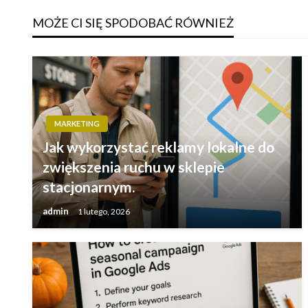
MOŻE CI SIĘ SPODOBAĆ RÓWNIEŻ
MARKETING
Jak wykorzystać reklamy lokalne do
zwiększenia ruchu w sklepie
stacjonarnym.
admin
1 lutego, 2026