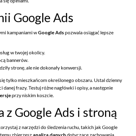
 się opiniami.
ii Google Ads
tnymi kampaniami w
Google Ads
pozwala osiągać lepsze
sług w twojej okolicy.
ocą bannerów.
iły stronę, ale nie dokonały konwersji.
się tylko mieszkańcom określonego obszaru. Ustal dzienny
 danej frazy. Testuj różne nagłówki i opisy, a następnie
ersje
przy niskim koszcie.
a z Google Ads i stroną
orzystaj z narzędzi do śledzenia ruchu, takich jak Google
i temu zbierzesz
analiza danych
dotyczące zachowania