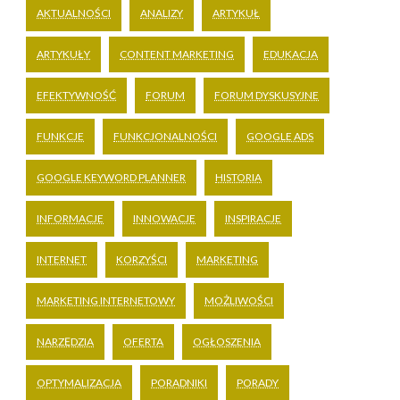
AKTUALNOŚCI
ANALIZY
ARTYKUŁ
ARTYKUŁY
CONTENT MARKETING
EDUKACJA
EFEKTYWNOŚĆ
FORUM
FORUM DYSKUSYJNE
FUNKCJE
FUNKCJONALNOŚCI
GOOGLE ADS
GOOGLE KEYWORD PLANNER
HISTORIA
INFORMACJE
INNOWACJE
INSPIRACJE
INTERNET
KORZYŚCI
MARKETING
MARKETING INTERNETOWY
MOŻLIWOŚCI
NARZĘDZIA
OFERTA
OGŁOSZENIA
OPTYMALIZACJA
PORADNIKI
PORADY