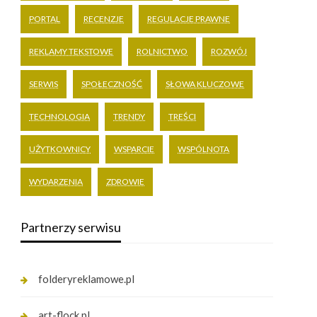
PORTAL
RECENZJE
REGULACJE PRAWNE
REKLAMY TEKSTOWE
ROLNICTWO
ROZWÓJ
SERWIS
SPOŁECZNOŚĆ
SŁOWA KLUCZOWE
TECHNOLOGIA
TRENDY
TREŚCI
UŻYTKOWNICY
WSPARCIE
WSPÓLNOTA
WYDARZENIA
ZDROWIE
Partnerzy serwisu
folderyreklamowe.pl
art-flock.pl