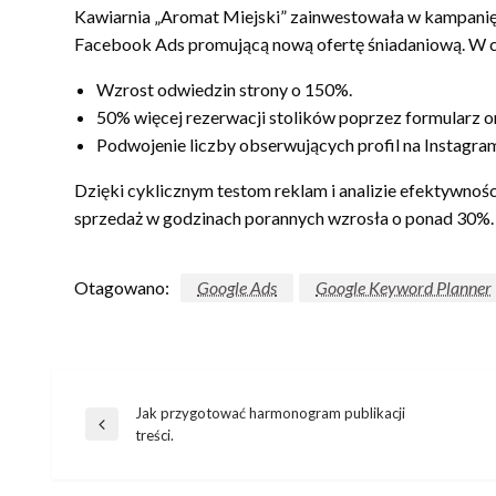
Kawiarnia „Aromat Miejski” zainwestowała w kampanię
Facebook Ads promującą nową ofertę śniadaniową. W ci
Wzrost odwiedzin strony o 150%.
50% więcej rezerwacji stolików poprzez formularz on
Podwojenie liczby obserwujących profil na Instagram
Dzięki cyklicznym testom reklam i analizie efektywnośc
sprzedaż w godzinach porannych wzrosła o ponad 30%.
Otagowano:
Google Ads
Google Keyword Planner
Jak przygotować harmonogram publikacji
Nawigacja
Poprzedni
treści.
wpis
wpisu