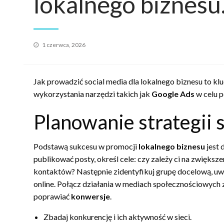
lokalnego biznesu
Opublikowane
1 czerwca, 2026
w
Jak prowadzić social media dla lokalnego biznesu to k
wykorzystania narzędzi takich jak
Google Ads
w celu p
Planowanie strategii 
Podstawą sukcesu w promocji
lokalnego biznesu
jest 
publikować posty, określ cele: czy zależy ci na zwięks
kontaktów? Następnie zidentyfikuj grupę docelową, uwzg
online. Połącz działania w mediach społecznościowych
poprawiać
konwersje
.
Zbadaj konkurencję i ich aktywność w sieci.