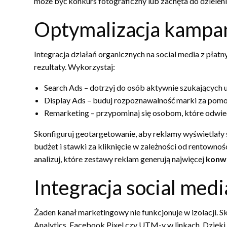
może być konkurs fotograficzny lub zachęta do dzielenia
Optymalizacja kampan
Integracja działań organicznych na social media z pła
rezultaty. Wykorzystaj:
Search Ads – dotrzyj do osób aktywnie szukających u
Display Ads – buduj rozpoznawalność marki za pom
Remarketing – przypominaj się osobom, które odwiedz
Skonfiguruj geotargetowanie, aby reklamy wyświetlały 
budżet i stawki za kliknięcie w zależności od rentowności
analizuj, które zestawy reklam generują najwięcej
konw
Integracja social medi
Żaden kanał marketingowy nie funkcjonuje w izolacji. Sk
Analytics, Facebook Pixel czy UTM-y w linkach. Dzięk