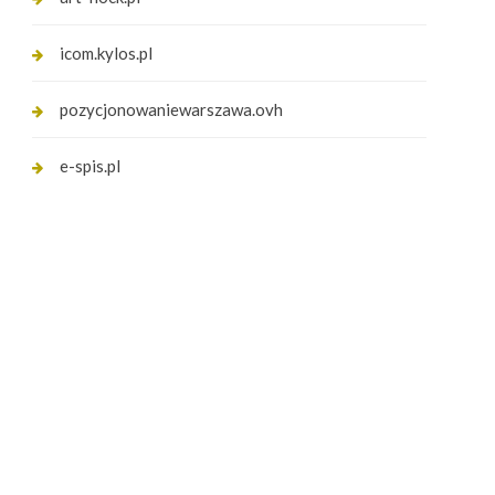
icom.kylos.pl
pozycjonowaniewarszawa.ovh
e-spis.pl