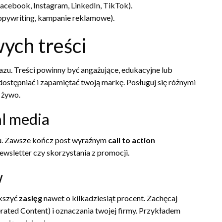
acebook, Instagram, LinkedIn, TikTok).
 copywriting, kampanie reklamowe).
ych treści
azu. Treści powinny być angażujące, edukacyjne lub
ostępniać i zapamiętać twoją markę. Posługuj się różnymi
 żywo.
al media
nu. Zawsze kończ post wyraźnym
call to action
ewsletter czy skorzystania z promocji.
w
ększyć
zasięg
nawet o kilkadziesiąt procent. Zachęcaj
ated Content) i oznaczania twojej firmy. Przykładem