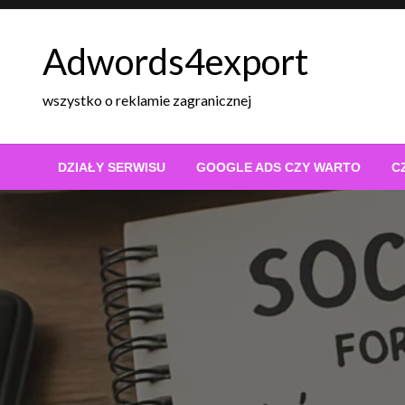
Skip
to
Adwords4export
content
wszystko o reklamie zagranicznej
DZIAŁY SERWISU
GOOGLE ADS CZY WARTO
C