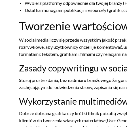
Wybierz platformy odpowiednie dla twojej branży (F
Ustal harmonogram publikacji i resource’y (grafiki,
Tworzenie wartościow
W social media liczy się przede wszystkim jakość przek
rozrywkowe, aby użytkownicy chcieli je komentować, ud
formatami: tekstem, grafikami, filmami czy relacjami na
Zasady copywritingu w soci
Stosuj proste zdania, bez nadmiaru branżowego żargo
zachęcającym do: odwiedzenia strony, zapisania się na n
Wykorzystanie multimedió
Dobrze dobrana grafika czy krótki filmik potrafią zwi
klientów do tworzenia własnych materiałów (User Gener