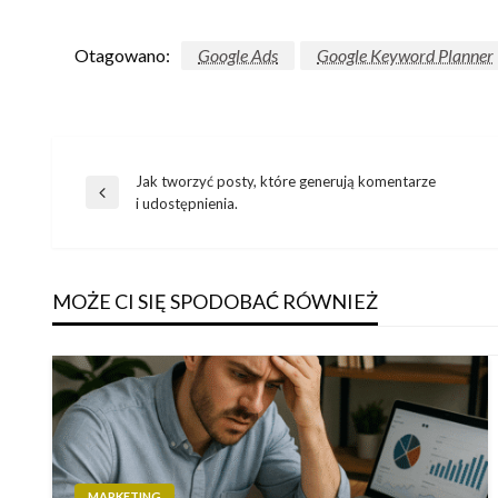
Otagowano:
Google Ads
Google Keyword Planner
Jak tworzyć posty, które generują komentarze
Nawigacja
Poprzedni
i udostępnienia.
wpis
wpisu
MOŻE CI SIĘ SPODOBAĆ RÓWNIEŻ
MARKETING