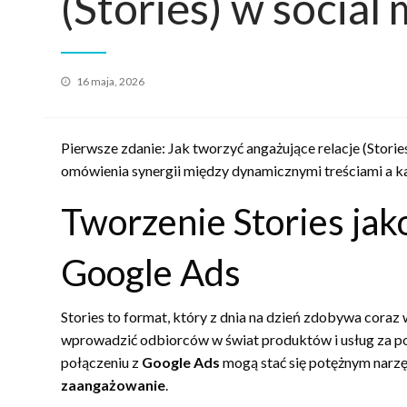
(Stories) w social
Opublikowane
16 maja, 2026
w
Pierwsze zdanie: Jak tworzyć angażujące relacje (Stori
omówienia synergii między dynamicznymi treściami a 
Tworzenie Stories ja
Google Ads
Stories to format, który z dnia na dzień zdobywa cora
wprowadzić odbiorców w świat produktów i usług za po
połączeniu z
Google Ads
mogą stać się potężnym narz
zaangażowanie
.