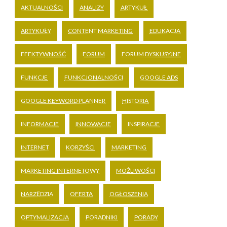
AKTUALNOŚCI
ANALIZY
ARTYKUŁ
ARTYKUŁY
CONTENT MARKETING
EDUKACJA
EFEKTYWNOŚĆ
FORUM
FORUM DYSKUSYJNE
FUNKCJE
FUNKCJONALNOŚCI
GOOGLE ADS
GOOGLE KEYWORD PLANNER
HISTORIA
INFORMACJE
INNOWACJE
INSPIRACJE
INTERNET
KORZYŚCI
MARKETING
MARKETING INTERNETOWY
MOŻLIWOŚCI
NARZĘDZIA
OFERTA
OGŁOSZENIA
OPTYMALIZACJA
PORADNIKI
PORADY