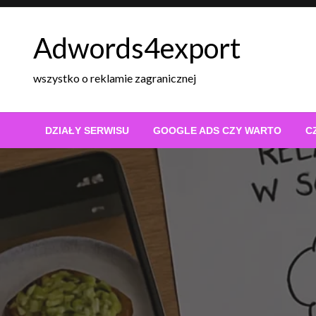
Skip
to
Adwords4export
content
wszystko o reklamie zagranicznej
DZIAŁY SERWISU
GOOGLE ADS CZY WARTO
C