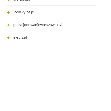
icom.kylos.pl
pozycjonowaniewarszawa.ovh
e-spis.pl