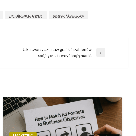
regulacje prawne
słowa kluczowe
Jak stworzyć zestaw grafik i szablonów
Następny
spójnych z identyfikacją marki.
wpis
MARKETING