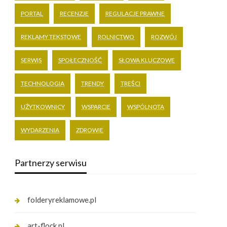
PORTAL
RECENZJE
REGULACJE PRAWNE
REKLAMY TEKSTOWE
ROLNICTWO
ROZWÓJ
SERWIS
SPOŁECZNOŚĆ
SŁOWA KLUCZOWE
TECHNOLOGIA
TRENDY
TREŚCI
UŻYTKOWNICY
WSPARCIE
WSPÓLNOTA
WYDARZENIA
ZDROWIE
Partnerzy serwisu
folderyreklamowe.pl
art-flock.pl