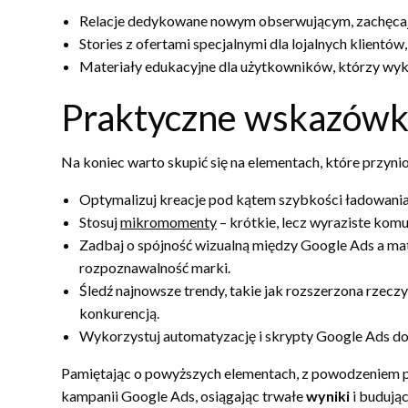
Relacje dedykowane nowym obserwującym, zachęcając
Stories z ofertami specjalnymi dla lojalnych klient
Materiały edukacyjne dla użytkowników, którzy wyk
Praktyczne wskazówki
Na koniec warto skupić się na elementach, które przyni
Optymalizuj kreacje pod kątem szybkości ładowania
Stosuj
mikromomenty
– krótkie, lecz wyraziste ko
Zadbaj o spójność wizualną między Google Ads a mat
rozpoznawalność marki.
Śledź najnowsze trendy, takie jak rozszerzona rzecz
konkurencją.
Wykorzystuj automatyzację i skrypty Google Ads d
Pamiętając o powyższych elementach, z powodzeniem poł
kampanii Google Ads, osiągając trwałe
wyniki
i budując