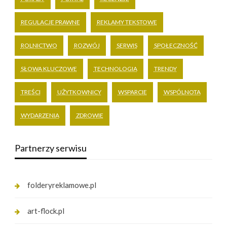
REGULACJE PRAWNE
REKLAMY TEKSTOWE
ROLNICTWO
ROZWÓJ
SERWIS
SPOŁECZNOŚĆ
SŁOWA KLUCZOWE
TECHNOLOGIA
TRENDY
TREŚCI
UŻYTKOWNICY
WSPARCIE
WSPÓLNOTA
WYDARZENIA
ZDROWIE
Partnerzy serwisu
folderyreklamowe.pl
art-flock.pl