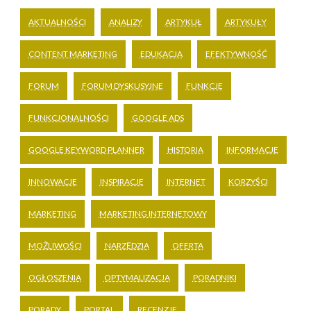
AKTUALNOŚCI
ANALIZY
ARTYKUŁ
ARTYKUŁY
CONTENT MARKETING
EDUKACJA
EFEKTYWNOŚĆ
FORUM
FORUM DYSKUSYJNE
FUNKCJE
FUNKCJONALNOŚCI
GOOGLE ADS
GOOGLE KEYWORD PLANNER
HISTORIA
INFORMACJE
INNOWACJE
INSPIRACJE
INTERNET
KORZYŚCI
MARKETING
MARKETING INTERNETOWY
MOŻLIWOŚCI
NARZĘDZIA
OFERTA
OGŁOSZENIA
OPTYMALIZACJA
PORADNIKI
PORADY
PORTAL
RECENZJE