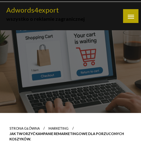
Skip
Adwords4export
to
wszystko o reklamie zagranicznej
content
STRONA GŁÓWNA
MARKETING
JAK TWORZYĆ KAMPANIE REMARKETINGOWE DLA PORZUCONYCH
KOSZYKÓW.