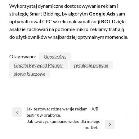
Wykorzystaj dynamiczne dostosowywanie reklam i
strategię Smart Bidding, by algorytm
Google Ads
sam
optymalizował CPC w celu maksymalizacji
ROI
. Dzięki
analizie zachowań na poziomie mikro, reklamy trafiają
do użytkowników w najbardziej optymalnym momencie.
Otagowano:
Google Ads
Google Keyword Planner
regulacje prawne
słowa kluczowe
Nawigacja
Jak testować różne wersje reklam – A/B
Poprzedni
testing w praktyce.
wpisu
wpis
Jak tworzyć kampanie wideo dla małego
Następny
budżetu.
wpis