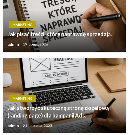
MARKETING
Jak pisać treści, które naprawdę sprzedają.
admin
19 lutego, 2026
MARKETING
Jak stworzyć skuteczną stronę docelową
(landing page) dla kampanii Ads.
admin
21 listopada, 2025