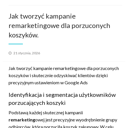
Jak tworzyć kampanie
remarketingowe dla porzuconych
koszyków.
Opublikowane
21 stycznia, 2026
w
Jak tworzyć kampanie remarketingowe dla porzuconych
koszyków i skutecznie odzyskiwać klientów dzięki
precyzyjnym ustawieniom w Google Ads
Identyfikacja i segmentacja użytkowników
porzucających koszyki
Podstawą każdej skutecznej kampanii
remarketing
owej jest precyzyjne wyodrębnienie grupy
odbiorców, która porzuciła koszyk zakupowy. W celu