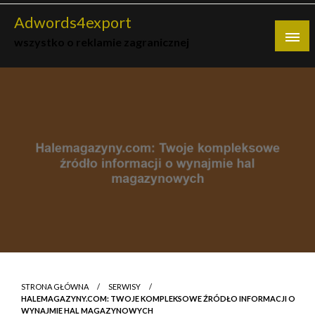
Skip
Adwords4export
to
wszystko o reklamie zagranicznej
content
STRONA GŁÓWNA
SERWISY
HALEMAGAZYNY.COM: TWOJE KOMPLEKSOWE ŹRÓDŁO INFORMACJI O
WYNAJMIE HAL MAGAZYNOWYCH