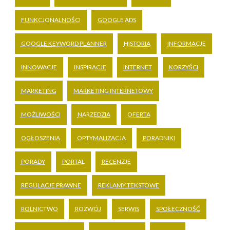
FUNKCJONALNOŚCI
GOOGLE ADS
GOOGLE KEYWORD PLANNER
HISTORIA
INFORMACJE
INNOWACJE
INSPIRACJE
INTERNET
KORZYŚCI
MARKETING
MARKETING INTERNETOWY
MOŻLIWOŚCI
NARZĘDZIA
OFERTA
OGŁOSZENIA
OPTYMALIZACJA
PORADNIKI
PORADY
PORTAL
RECENZJE
REGULACJE PRAWNE
REKLAMY TEKSTOWE
ROLNICTWO
ROZWÓJ
SERWIS
SPOŁECZNOŚĆ