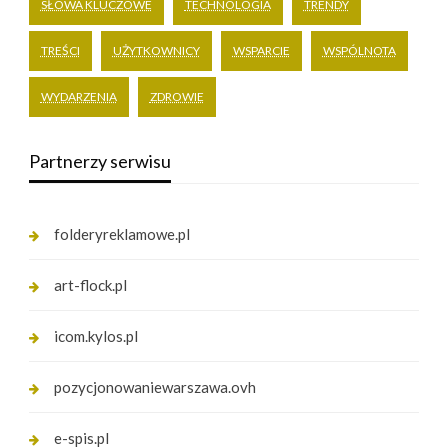
SŁOWA KLUCZOWE
TECHNOLOGIA
TRENDY
TREŚCI
UŻYTKOWNICY
WSPARCIE
WSPÓLNOTA
WYDARZENIA
ZDROWIE
Partnerzy serwisu
folderyreklamowe.pl
art-flock.pl
icom.kylos.pl
pozycjonowaniewarszawa.ovh
e-spis.pl