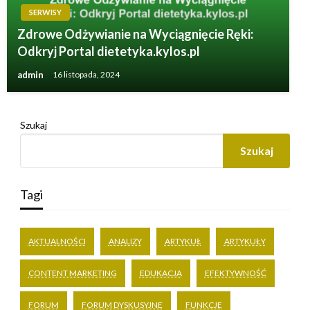
SERWISY
Zdrowe Odżywianie na Wyciągnięcie Ręki:
Odkryj Portal dietetyka.kylos.pl
admin
16 listopada, 2024
Szukaj
Szukaj
Tagi
AKTUALNOŚCI
ANALIZY
ARTYKUŁ
ARTYKUŁY
CONTENT MARKETING
EDUKACJA
EFEKTYWNOŚĆ
FORUM
FORUM DYSKUSYJNE
FUNKCJE