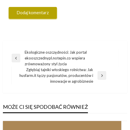
Nawigacja
Ekologiczne oszczędności: Jak portal
ekooszczednypl.notepin.co wspiera
wpisu
Poprzedni
zrównoważony styl życia
wpis
Zgłębiaj tajniki włoskiego rolnictwa: Jak
husfarm.it łączy pasjonatów, producentów i
Następny
innowacje w agrobiznesie
wpis
MOŻE CI SIĘ SPODOBAĆ RÓWNIEŻ