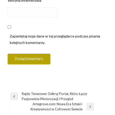
Witryna internetowa
Zapamiętaj moje dane w tej przeglądarce podczas pisania
kolejnych komentarzy.
Nawigacja
Rajdy Terenowe: Odkryj Portal, Który Łączy
Poprzedni
Pasjonatów Motoryzacji i Przygód
wpisu
wpis
Artegrove.com: Nowa Era Sztuki i
Następny
Kreatywności w Cyfrowym Świecie
wpis