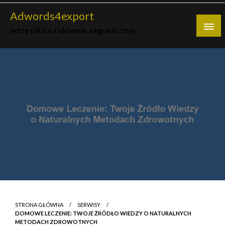
Skip
Adwords4export
to
wszystko o reklamie zagranicznej
content
STRONA GŁÓWNA
SERWISY
DOMOWE LECZENIE: TWOJE ŹRÓDŁO WIEDZY O NATURALNYCH
METODACH ZDROWOTNYCH