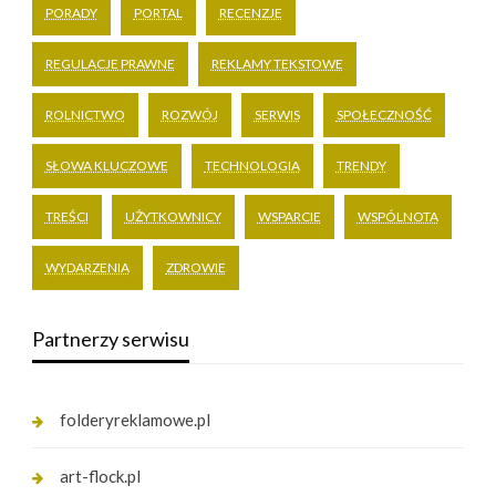
PORADY
PORTAL
RECENZJE
REGULACJE PRAWNE
REKLAMY TEKSTOWE
ROLNICTWO
ROZWÓJ
SERWIS
SPOŁECZNOŚĆ
SŁOWA KLUCZOWE
TECHNOLOGIA
TRENDY
TREŚCI
UŻYTKOWNICY
WSPARCIE
WSPÓLNOTA
WYDARZENIA
ZDROWIE
Partnerzy serwisu
folderyreklamowe.pl
art-flock.pl