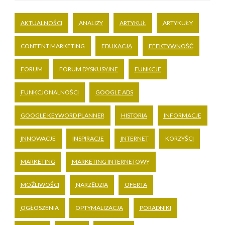
AKTUALNOŚCI
ANALIZY
ARTYKUŁ
ARTYKUŁY
CONTENT MARKETING
EDUKACJA
EFEKTYWNOŚĆ
FORUM
FORUM DYSKUSYJNE
FUNKCJE
FUNKCJONALNOŚCI
GOOGLE ADS
GOOGLE KEYWORD PLANNER
HISTORIA
INFORMACJE
INNOWACJE
INSPIRACJE
INTERNET
KORZYŚCI
MARKETING
MARKETING INTERNETOWY
MOŻLIWOŚCI
NARZĘDZIA
OFERTA
OGŁOSZENIA
OPTYMALIZACJA
PORADNIKI