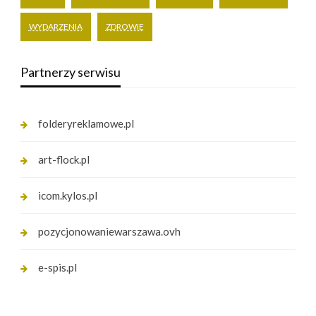
WYDARZENIA
ZDROWIE
Partnerzy serwisu
folderyreklamowe.pl
art-flock.pl
icom.kylos.pl
pozycjonowaniewarszawa.ovh
e-spis.pl