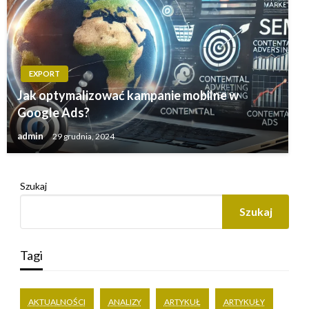
EXPORT
Jak optymalizować kampanie mobilne w
Google Ads?
admin
29 grudnia, 2024
Szukaj
Szukaj
Tagi
AKTUALNOŚCI
ANALIZY
ARTYKUŁ
ARTYKUŁY