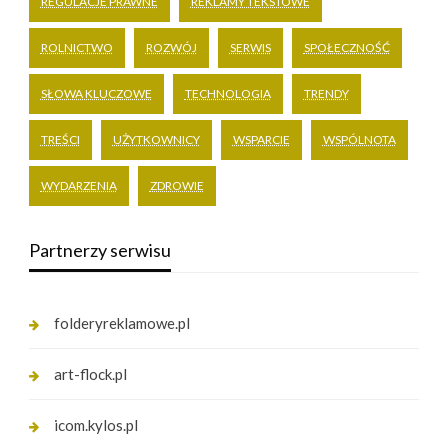
REGULACJE PRAWNE
REKLAMY TEKSTOWE
ROLNICTWO
ROZWÓJ
SERWIS
SPOŁECZNOŚĆ
SŁOWA KLUCZOWE
TECHNOLOGIA
TRENDY
TREŚCI
UŻYTKOWNICY
WSPARCIE
WSPÓLNOTA
WYDARZENIA
ZDROWIE
Partnerzy serwisu
folderyreklamowe.pl
art-flock.pl
icom.kylos.pl