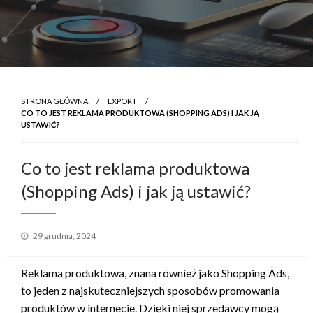
STRONA GŁÓWNA
EXPORT
CO TO JEST REKLAMA PRODUKTOWA (SHOPPING ADS) I JAK JĄ
USTAWIĆ?
Co to jest reklama produktowa
(Shopping Ads) i jak ją ustawić?
Opublikowane
29 grudnia, 2024
w
Reklama produktowa, znana również jako Shopping Ads,
to jeden z najskuteczniejszych sposobów promowania
produktów w internecie. Dzięki niej sprzedawcy mogą