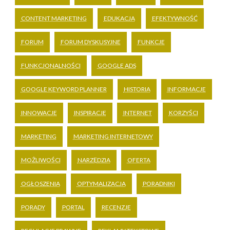
CONTENT MARKETING
EDUKACJA
EFEKTYWNOŚĆ
FORUM
FORUM DYSKUSYJNE
FUNKCJE
FUNKCJONALNOŚCI
GOOGLE ADS
GOOGLE KEYWORD PLANNER
HISTORIA
INFORMACJE
INNOWACJE
INSPIRACJE
INTERNET
KORZYŚCI
MARKETING
MARKETING INTERNETOWY
MOŻLIWOŚCI
NARZĘDZIA
OFERTA
OGŁOSZENIA
OPTYMALIZACJA
PORADNIKI
PORADY
PORTAL
RECENZJE