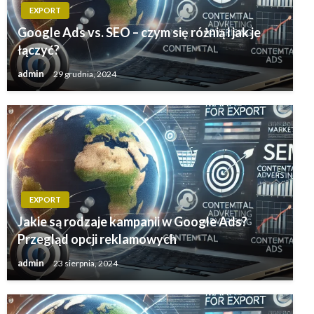
EXPORT
Google Ads vs. SEO – czym się różnią i jak je
łączyć?
admin
29 grudnia, 2024
EXPORT
Jakie są rodzaje kampanii w Google Ads?
Przegląd opcji reklamowych
admin
23 sierpnia, 2024