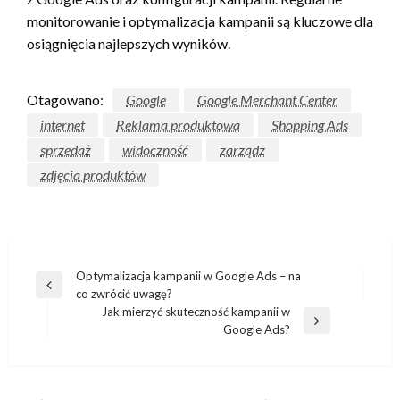
monitorowanie i optymalizacja kampanii są kluczowe dla
osiągnięcia najlepszych wyników.
Otagowano:
Google
Google Merchant Center
internet
Reklama produktowa
Shopping Ads
sprzedaż
widoczność
zarządz
zdjęcia produktów
Nawigacja
Optymalizacja kampanii w Google Ads – na
Poprzedni
co zwrócić uwagę?
wpisu
wpis
Jak mierzyć skuteczność kampanii w
Następny
Google Ads?
wpis