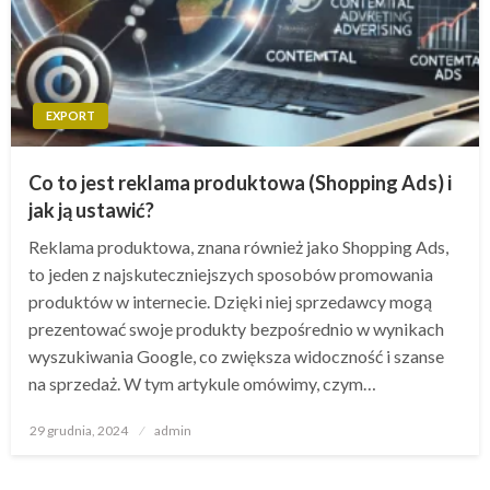
EXPORT
Co to jest reklama produktowa (Shopping Ads) i
jak ją ustawić?
Reklama produktowa, znana również jako Shopping Ads,
to jeden z najskuteczniejszych sposobów promowania
produktów w internecie. Dzięki niej sprzedawcy mogą
prezentować swoje produkty bezpośrednio w wynikach
wyszukiwania Google, co zwiększa widoczność i szanse
na sprzedaż. W tym artykule omówimy, czym…
Opublikowane
29 grudnia, 2024
admin
w