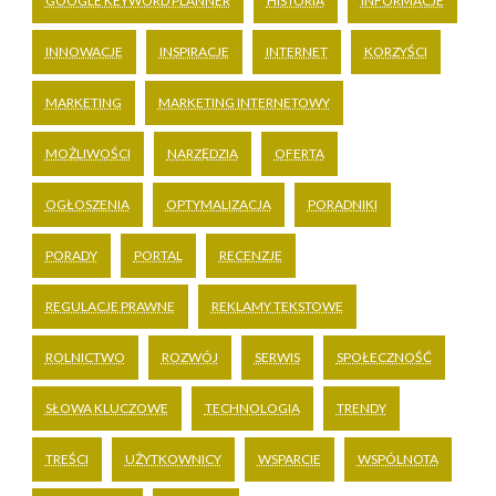
GOOGLE KEYWORD PLANNER
HISTORIA
INFORMACJE
INNOWACJE
INSPIRACJE
INTERNET
KORZYŚCI
MARKETING
MARKETING INTERNETOWY
MOŻLIWOŚCI
NARZĘDZIA
OFERTA
OGŁOSZENIA
OPTYMALIZACJA
PORADNIKI
PORADY
PORTAL
RECENZJE
REGULACJE PRAWNE
REKLAMY TEKSTOWE
ROLNICTWO
ROZWÓJ
SERWIS
SPOŁECZNOŚĆ
SŁOWA KLUCZOWE
TECHNOLOGIA
TRENDY
TREŚCI
UŻYTKOWNICY
WSPARCIE
WSPÓLNOTA