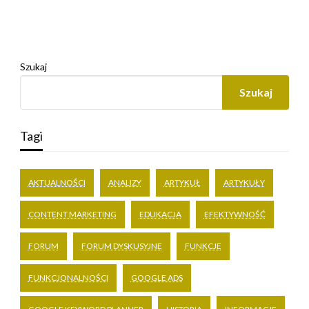
Szukaj
Szukaj
Tagi
AKTUALNOŚCI
ANALIZY
ARTYKUŁ
ARTYKUŁY
CONTENT MARKETING
EDUKACJA
EFEKTYWNOŚĆ
FORUM
FORUM DYSKUSYJNE
FUNKCJE
FUNKCJONALNOŚCI
GOOGLE ADS