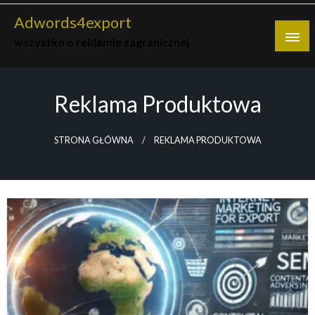
Skip
Adwords4export
to
wszystko o reklamie zagranicznej
content
Reklama Produktowa
STRONA GŁÓWNA
REKLAMA PRODUKTOWA