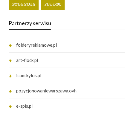
WYDARZENIA
ZDROWIE
Partnerzy serwisu
folderyreklamowe.pl
art-flock.pl
icom.kylos.pl
pozycjonowaniewarszawa.ovh
e-spis.pl