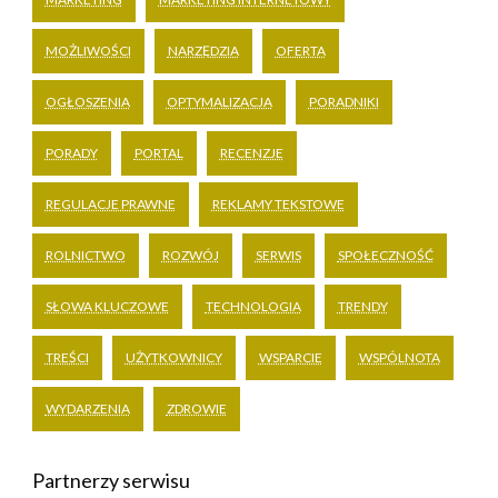
MOŻLIWOŚCI
NARZĘDZIA
OFERTA
OGŁOSZENIA
OPTYMALIZACJA
PORADNIKI
PORADY
PORTAL
RECENZJE
REGULACJE PRAWNE
REKLAMY TEKSTOWE
ROLNICTWO
ROZWÓJ
SERWIS
SPOŁECZNOŚĆ
SŁOWA KLUCZOWE
TECHNOLOGIA
TRENDY
TREŚCI
UŻYTKOWNICY
WSPARCIE
WSPÓLNOTA
WYDARZENIA
ZDROWIE
Partnerzy serwisu