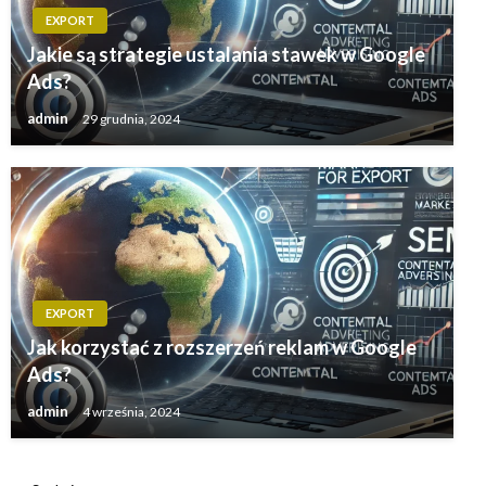
EXPORT
Jakie są strategie ustalania stawek w Google
Ads?
admin
29 grudnia, 2024
EXPORT
Jak korzystać z rozszerzeń reklam w Google
Ads?
admin
4 września, 2024