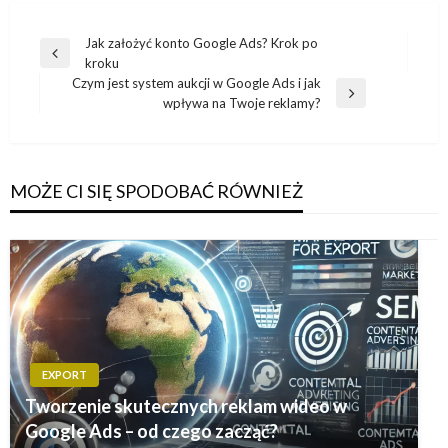
Nawigacja
Jak założyć konto Google Ads? Krok po
Poprzedni
kroku
wpisu
wpis
Czym jest system aukcji w Google Ads i jak
Następny
wpływa na Twoje reklamy?
wpis
MOŻE CI SIĘ SPODOBAĆ RÓWNIEŻ
EXPORT
Tworzenie skutecznych reklam wideo w
Google Ads – od czego zacząć?