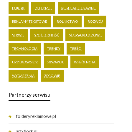
PORTAL
RECENZJE
REGULACJE PRAWNE
REKLAMY TEKSTOWE
ROLNICTWO
ROZWÓJ
SERWIS
SPOŁECZNOŚĆ
SŁOWA KLUCZOWE
TECHNOLOGIA
TRENDY
TREŚCI
UŻYTKOWNICY
WSPARCIE
WSPÓLNOTA
WYDARZENIA
ZDROWIE
Partnerzy serwisu
folderyreklamowe.pl
art-flock.pl