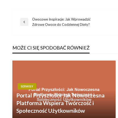
Owocowe Inspiracje: Jak Wprowadzić
Nawigacja
Poprzedni
Zdrowe Owoce do Codziennej Diety?
wpis
wpisu
MOŻE CI SIĘ SPODOBAĆ RÓWNIEŻ
SERWISY
Portal Przyszłości: Jak Nowoczesna
Platforma Wspiera Twórczość i
Społeczność Użytkowników