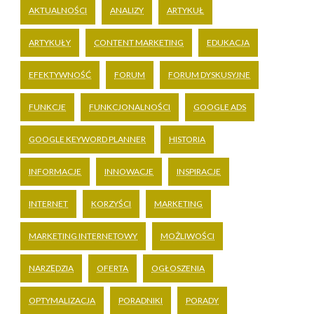
AKTUALNOŚCI
ANALIZY
ARTYKUŁ
ARTYKUŁY
CONTENT MARKETING
EDUKACJA
EFEKTYWNOŚĆ
FORUM
FORUM DYSKUSYJNE
FUNKCJE
FUNKCJONALNOŚCI
GOOGLE ADS
GOOGLE KEYWORD PLANNER
HISTORIA
INFORMACJE
INNOWACJE
INSPIRACJE
INTERNET
KORZYŚCI
MARKETING
MARKETING INTERNETOWY
MOŻLIWOŚCI
NARZĘDZIA
OFERTA
OGŁOSZENIA
OPTYMALIZACJA
PORADNIKI
PORADY