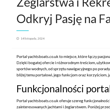
Żeglarstwa i Rekr
Odkryj Pasję na Fa
Opublikowane
14 listopada, 2024
w
Portal yachtsboats.co.uk to miejsce, które łączy pasjon
Dzięki bogatej ofercie i różnorodnym treściom, użytko
sportów wodnych, od sprzętu nawigacyjnego po porady 
bliżej temu portalowi, jego funkcjom oraz korzyściom, 
Funkcjonalności porta
Portal yachtsboats.co.uk oferuje szereg funkcjonalności
zainteresowanych jachtami i żeglarstwem. Poniżej przed