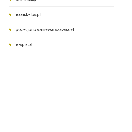
icom.kylos.pl
pozycjonowaniewarszawa.ovh
e-spis.pl