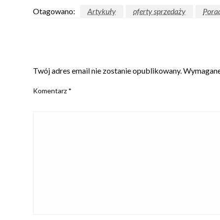
Otagowano:
Artykuły
oferty sprzedaży
Porad
ZOSTAW ODPOWIEDŹ
Twój adres email nie zostanie opublikowany.
Wymagane 
Komentarz
*