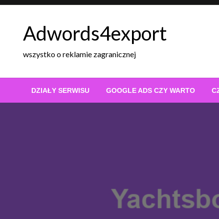
Skip
to
Adwords4export
content
wszystko o reklamie zagranicznej
DZIAŁY SERWISU
GOOGLE ADS CZY WARTO
C