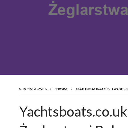
STRONA GŁÓWNA
SERWISY
YACHTSBOATS.CO.UK: TWOJE CEN
Yachtsboats.co.u