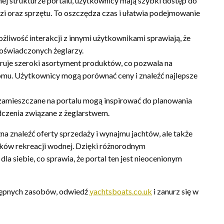
ej strukturze portalu, użytkownicy mają szybki dostęp do
zi oraz sprzętu. To oszczędza czas i ułatwia podejmowanie
żliwość interakcji z innymi użytkownikami sprawiają, że
doświadczonych żeglarzy.
eruje szeroki asortyment produktów, co pozwala na
mu. Użytkownicy mogą porównać ceny i znaleźć najlepsze
w zamieszczane na portalu mogą inspirować do planowania
czenia związane z żeglarstwem.
żna znaleźć oferty sprzedaży i wynajmu jachtów, ale także
ików rekreacji wodnej. Dzięki różnorodnym
a siebie, co sprawia, że portal ten jest nieocenionym
ostępnych zasobów, odwiedź
yachtsboats.co.uk
i zanurz się w