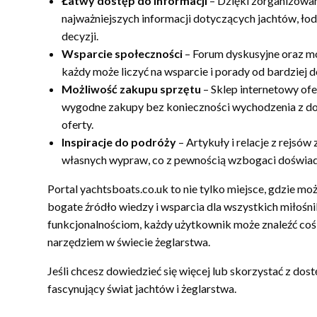
Łatwy dostęp do informacji
– Dzięki zorganizowan
najważniejszych informacji dotyczących jachtów, łod
decyzji.
Wsparcie społeczności
– Forum dyskusyjne oraz mo
każdy może liczyć na wsparcie i porady od bardziej 
Możliwość zakupu sprzętu
– Sklep internetowy of
wygodne zakupy bez konieczności wychodzenia z do
oferty.
Inspiracje do podróży
– Artykuły i relacje z rejsó
własnych wypraw, co z pewnością wzbogaci doświad
Portal yachtsboats.co.uk to nie tylko miejsce, gdzie mo
bogate źródło wiedzy i wsparcia dla wszystkich miłośn
funkcjonalnościom, każdy użytkownik może znaleźć coś dl
narzędziem w świecie żeglarstwa.
Jeśli chcesz dowiedzieć się więcej lub skorzystać z d
fascynujący świat jachtów i żeglarstwa.