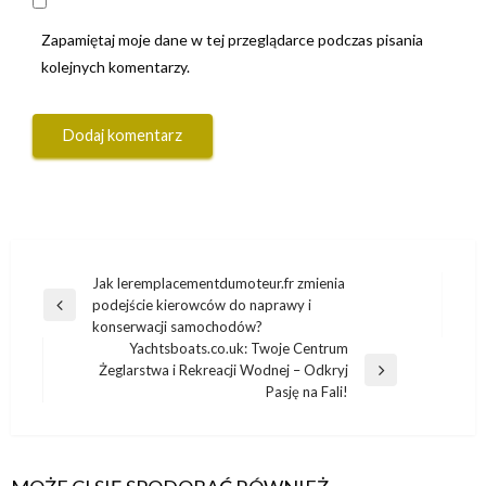
Zapamiętaj moje dane w tej przeglądarce podczas pisania
kolejnych komentarzy.
Nawigacja
Jak leremplacementdumoteur.fr zmienia
podejście kierowców do naprawy i
wpisu
Poprzedni
konserwacji samochodów?
wpis
Yachtsboats.co.uk: Twoje Centrum
Żeglarstwa i Rekreacji Wodnej – Odkryj
Następny
Pasję na Fali!
wpis