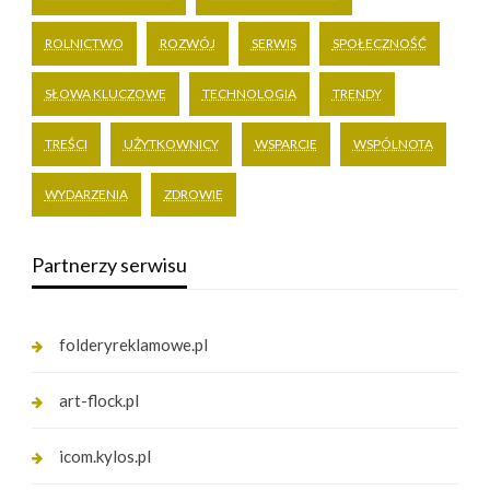
ROLNICTWO
ROZWÓJ
SERWIS
SPOŁECZNOŚĆ
SŁOWA KLUCZOWE
TECHNOLOGIA
TRENDY
TREŚCI
UŻYTKOWNICY
WSPARCIE
WSPÓLNOTA
WYDARZENIA
ZDROWIE
Partnerzy serwisu
folderyreklamowe.pl
art-flock.pl
icom.kylos.pl