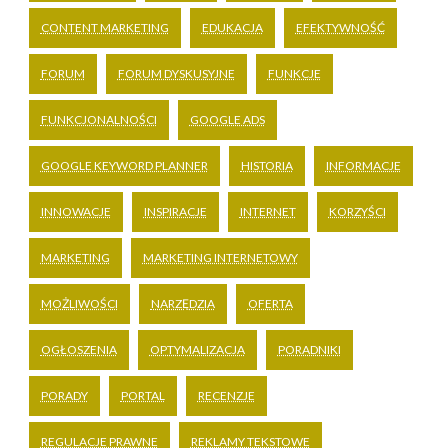
CONTENT MARKETING
EDUKACJA
EFEKTYWNOŚĆ
FORUM
FORUM DYSKUSYJNE
FUNKCJE
FUNKCJONALNOŚCI
GOOGLE ADS
GOOGLE KEYWORD PLANNER
HISTORIA
INFORMACJE
INNOWACJE
INSPIRACJE
INTERNET
KORZYŚCI
MARKETING
MARKETING INTERNETOWY
MOŻLIWOŚCI
NARZĘDZIA
OFERTA
OGŁOSZENIA
OPTYMALIZACJA
PORADNIKI
PORADY
PORTAL
RECENZJE
REGULACJE PRAWNE
REKLAMY TEKSTOWE