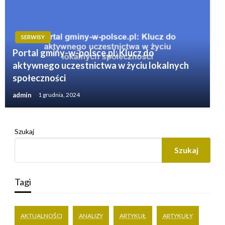
SERWISY
Portal gminy-w-polsce.pl: Klucz do
aktywnego uczestnictwa w życiu lokalnych
społeczności
admin
1 grudnia, 2024
Szukaj
Szukaj
Tagi
AKTUALNOŚCI
ANALIZY
ARTYKUŁ
ARTYKUŁY