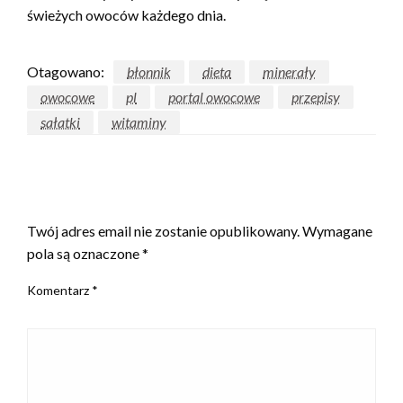
świeżych owoców każdego dnia.
Otagowano:
błonnik
dieta
minerały
owocowe
pl
portal owocowe
przepisy
sałatki
witaminy
ZOSTAW ODPOWIEDŹ
Twój adres email nie zostanie opublikowany.
Wymagane
pola są oznaczone
*
Komentarz
*