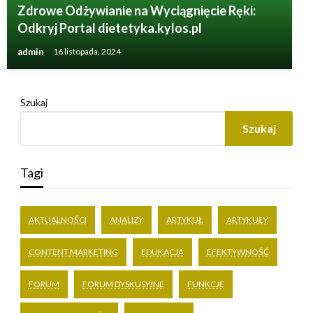
Zdrowe Odżywianie na Wyciągnięcie Ręki:
Odkryj Portal dietetyka.kylos.pl
admin
16 listopada, 2024
Szukaj
Szukaj
Tagi
AKTUALNOŚCI
ANALIZY
ARTYKUŁ
ARTYKUŁY
CONTENT MARKETING
EDUKACJA
EFEKTYWNOŚĆ
FORUM
FORUM DYSKUSYJNE
FUNKCJE