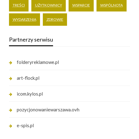
TREŚCI
UŻYTKOWNICY
WSPARCIE
WSPÓLNOTA
WYDARZENIA
ZDROWIE
Partnerzy serwisu
folderyreklamowe.pl
art-flock.pl
icom.kylos.pl
pozycjonowaniewarszawa.ovh
e-spis.pl