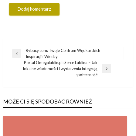
Nawigacja
Rybacy.com: Twoje Centrum Wędkarskich
Poprzedni
Inspiracji i Wiedzy
wpisu
wpis
Portal Omegalublin.pl: Serce Lublina – Jak
lokalne wiadomości i wydarzenia integrują
Następny
społeczność
wpis
MOŻE CI SIĘ SPODOBAĆ RÓWNIEŻ