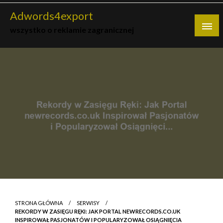
Skip
Adwords4export
to
wszystko o reklamie zagranicznej
content
STRONA GŁÓWNA
SERWISY
REKORDY W ZASIĘGU RĘKI: JAK PORTAL NEWRECORDS.CO.UK
INSPIROWAŁ PASJONATÓW I POPULARYZOWAŁ OSIĄGNIĘCIA