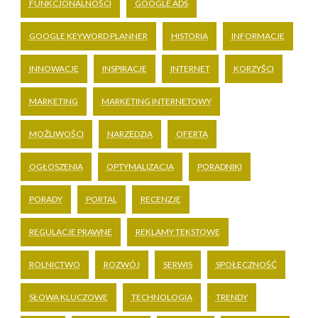
FUNKCJONALNOŚCI
GOOGLE ADS
GOOGLE KEYWORD PLANNER
HISTORIA
INFORMACJE
INNOWACJE
INSPIRACJE
INTERNET
KORZYŚCI
MARKETING
MARKETING INTERNETOWY
MOŻLIWOŚCI
NARZĘDZIA
OFERTA
OGŁOSZENIA
OPTYMALIZACJA
PORADNIKI
PORADY
PORTAL
RECENZJE
REGULACJE PRAWNE
REKLAMY TEKSTOWE
ROLNICTWO
ROZWÓJ
SERWIS
SPOŁECZNOŚĆ
SŁOWA KLUCZOWE
TECHNOLOGIA
TRENDY