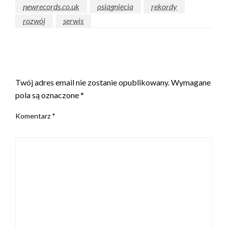
newrecords.co.uk
osiągnięcia
rekordy
rozwój
serwis
ZOSTAW ODPOWIEDŹ
Twój adres email nie zostanie opublikowany.
Wymagane
pola są oznaczone
*
Komentarz
*