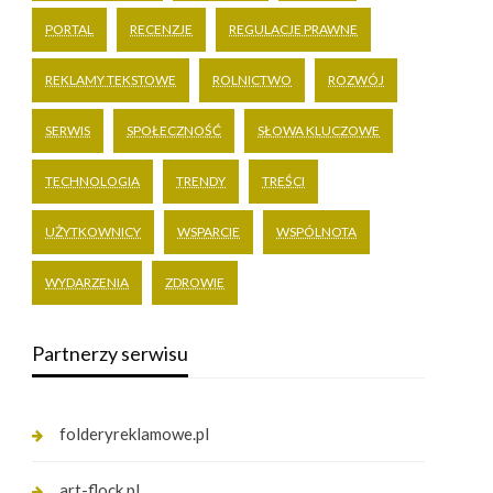
PORTAL
RECENZJE
REGULACJE PRAWNE
REKLAMY TEKSTOWE
ROLNICTWO
ROZWÓJ
SERWIS
SPOŁECZNOŚĆ
SŁOWA KLUCZOWE
TECHNOLOGIA
TRENDY
TREŚCI
UŻYTKOWNICY
WSPARCIE
WSPÓLNOTA
WYDARZENIA
ZDROWIE
Partnerzy serwisu
folderyreklamowe.pl
art-flock.pl