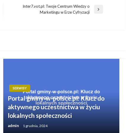
Inter7.vot.pl: Twoje Centrum Wiedzy o
Następny
Marketingu w Erze Cyfryzacji
wpis
SERWISY
Portal gminy-w-polsce.pl: Klucz do
aktywnego uczestnictwa w życiu
lokalnych społeczności
admin
1 grudnia, 2024