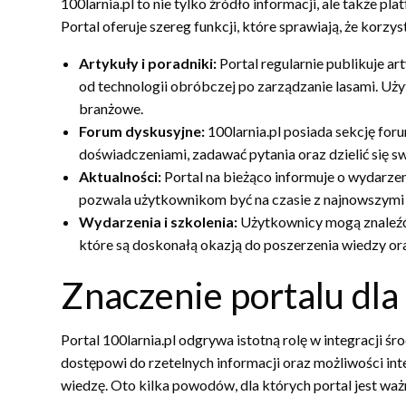
100larnia.pl to nie tylko źródło informacji, ale także p
Portal oferuje szereg funkcji, które sprawiają, że korzys
Artykuły i poradniki:
Portal regularnie publikuje 
od technologii obróbczej po zarządzanie lasami. Uż
branżowe.
Forum dyskusyjne:
100larnia.pl posiada sekcję foru
doświadczeniami, zadawać pytania oraz dzielić się 
Aktualności:
Portal na bieżąco informuje o wydarzen
pozwala użytkownikom być na czasie z najnowszymi 
Wydarzenia i szkolenia:
Użytkownicy mogą znaleźć 
które są doskonałą okazją do poszerzenia wiedzy o
Znaczenie portalu dla
Portal 100larnia.pl odgrywa istotną rolę w integracji
dostępowi do rzetelnych informacji oraz możliwości int
wiedzę. Oto kilka powodów, dla których portal jest waż