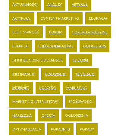
AKTUALNOŚCI
ANALIZY
ARTYKUŁ
ARTYKUŁY
CONTENT MARKETING
EDUKACJA
EFEKTYWNOŚĆ
FORUM
FORUM DYSKUSYJNE
FUNKCJE
FUNKCJONALNOŚCI
GOOGLE ADS
GOOGLE KEYWORD PLANNER
HISTORIA
INFORMACJE
INNOWACJE
INSPIRACJE
INTERNET
KORZYŚCI
MARKETING
MARKETING INTERNETOWY
MOŻLIWOŚCI
NARZĘDZIA
OFERTA
OGŁOSZENIA
OPTYMALIZACJA
PORADNIKI
PORADY