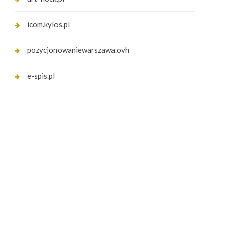
icom.kylos.pl
pozycjonowaniewarszawa.ovh
e-spis.pl