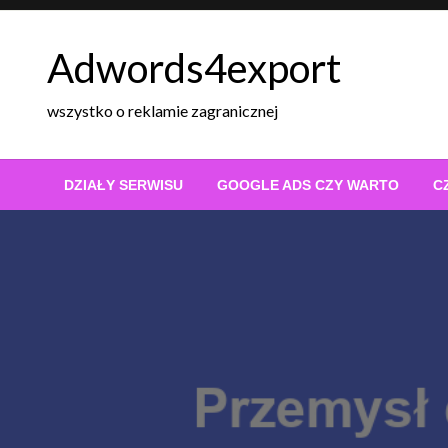
Skip
to
Adwords4export
content
wszystko o reklamie zagranicznej
DZIAŁY SERWISU
GOOGLE ADS CZY WARTO
C