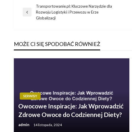
Transportowanie.pl: Kluczowe Narzędzie dla
Nawigacja
Rozwoju Logistyki i Przewozu w Erze
Poprzedni
Globalizacji
wpis
wpisu
MOŻE CI SIĘ SPODOBAĆ RÓWNIEŻ
SERWISY
Owocowe Inspiracje: Jak Wprowadzić
Zdrowe Owoce do Codziennej Diety?
admin
14 listopada, 2024