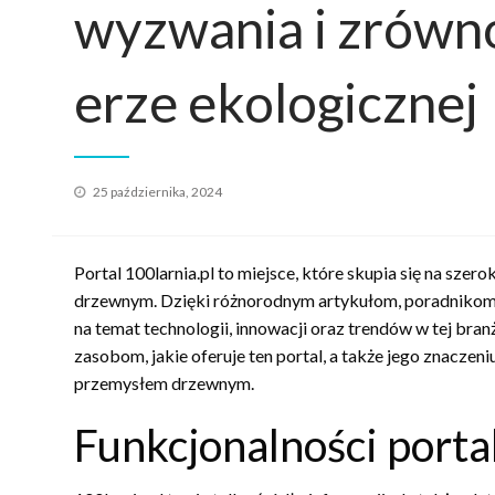
wyzwania i zrówn
erze ekologicznej
Opublikowane
25 października, 2024
w
Portal 100larnia.pl to miejsce, które skupia się na sz
drzewnym. Dzięki różnorodnym artykułom, poradnikom
na temat technologii, innowacji oraz trendów w tej branż
zasobom, jakie oferuje ten portal, a także jego znaczen
przemysłem drzewnym.
Funkcjonalności porta