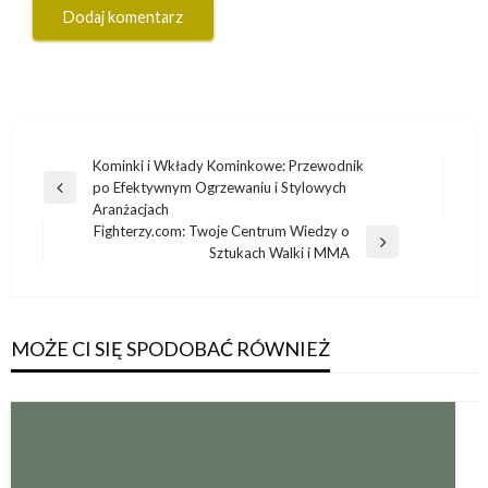
Nawigacja
Kominki i Wkłady Kominkowe: Przewodnik
po Efektywnym Ogrzewaniu i Stylowych
wpisu
Poprzedni
Aranżacjach
wpis
Fighterzy.com: Twoje Centrum Wiedzy o
Następny
Sztukach Walki i MMA
wpis
MOŻE CI SIĘ SPODOBAĆ RÓWNIEŻ