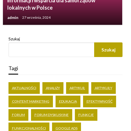
informacji i wsparcia dla samorządów
lokalnych w Polsce
admin
27 września, 2024
Szukaj
Szukaj
Tagi
AKTUALNOŚCI
ANALIZY
ARTYKUŁ
ARTYKUŁY
CONTENT MARKETING
EDUKACJA
EFEKTYWNOŚĆ
FORUM
FORUM DYSKUSYJNE
FUNKCJE
FUNKCJONALNOŚCI
GOOGLE ADS