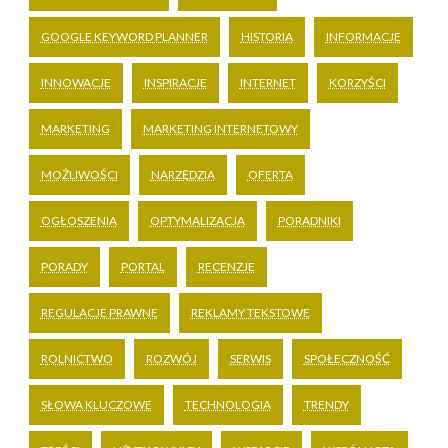
GOOGLE KEYWORD PLANNER
HISTORIA
INFORMACJE
INNOWACJE
INSPIRACJE
INTERNET
KORZYŚCI
MARKETING
MARKETING INTERNETOWY
MOŻLIWOŚCI
NARZĘDZIA
OFERTA
OGŁOSZENIA
OPTYMALIZACJA
PORADNIKI
PORADY
PORTAL
RECENZJE
REGULACJE PRAWNE
REKLAMY TEKSTOWE
ROLNICTWO
ROZWÓJ
SERWIS
SPOŁECZNOŚĆ
SŁOWA KLUCZOWE
TECHNOLOGIA
TRENDY