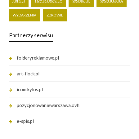
TREŚCI
UŻYTKOWNICY
WSPARCIE
WSPÓLNOTA
WYDARZENIA
ZDROWIE
Partnerzy serwisu
folderyreklamowe.pl
art-flock.pl
icom.kylos.pl
pozycjonowaniewarszawa.ovh
e-spis.pl