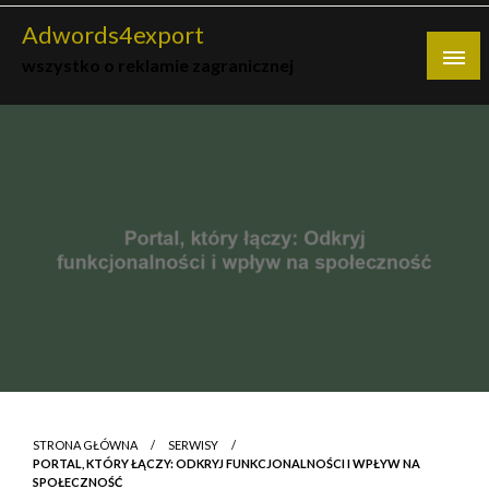
Skip
Adwords4export
to
wszystko o reklamie zagranicznej
content
STRONA GŁÓWNA
SERWISY
PORTAL, KTÓRY ŁĄCZY: ODKRYJ FUNKCJONALNOŚCI I WPŁYW NA
SPOŁECZNOŚĆ