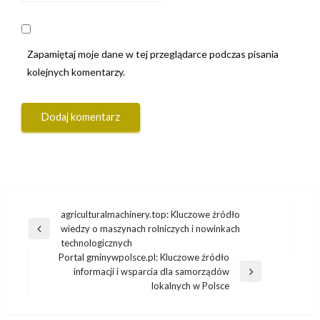
Zapamiętaj moje dane w tej przeglądarce podczas pisania
kolejnych komentarzy.
Nawigacja
agriculturalmachinery.top: Kluczowe źródło
wiedzy o maszynach rolniczych i nowinkach
wpisu
Poprzedni
technologicznych
wpis
Portal gminywpolsce.pl: Kluczowe źródło
informacji i wsparcia dla samorządów
Następny
lokalnych w Polsce
wpis