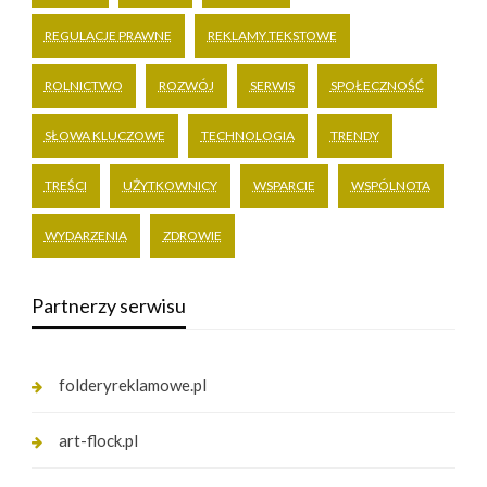
REGULACJE PRAWNE
REKLAMY TEKSTOWE
ROLNICTWO
ROZWÓJ
SERWIS
SPOŁECZNOŚĆ
SŁOWA KLUCZOWE
TECHNOLOGIA
TRENDY
TREŚCI
UŻYTKOWNICY
WSPARCIE
WSPÓLNOTA
WYDARZENIA
ZDROWIE
Partnerzy serwisu
folderyreklamowe.pl
art-flock.pl