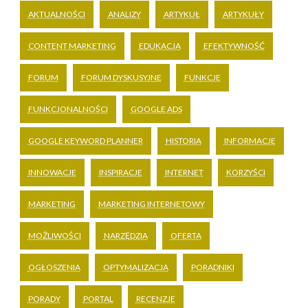
AKTUALNOŚCI
ANALIZY
ARTYKUŁ
ARTYKUŁY
CONTENT MARKETING
EDUKACJA
EFEKTYWNOŚĆ
FORUM
FORUM DYSKUSYJNE
FUNKCJE
FUNKCJONALNOŚCI
GOOGLE ADS
GOOGLE KEYWORD PLANNER
HISTORIA
INFORMACJE
INNOWACJE
INSPIRACJE
INTERNET
KORZYŚCI
MARKETING
MARKETING INTERNETOWY
MOŻLIWOŚCI
NARZĘDZIA
OFERTA
OGŁOSZENIA
OPTYMALIZACJA
PORADNIKI
PORADY
PORTAL
RECENZJE