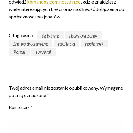
odwiedź
komandosicom.notepin.co
, gdzie znajdziesz
wiele interesujących treści oraz możliwość dołączenia do
społeczności pasjonatów.
Otagowano:
Artykuły
doświadczenia
Forum dyskusyjne
militaria
pasjonaci
Portal
survival
ZOSTAW ODPOWIEDŹ
Twój adres email nie zostanie opublikowany.
Wymagane
pola są oznaczone
*
Komentarz
*