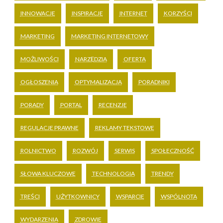
INNOWACJE
INSPIRACJE
INTERNET
KORZYŚCI
MARKETING
MARKETING INTERNETOWY
MOŻLIWOŚCI
NARZĘDZIA
OFERTA
OGŁOSZENIA
OPTYMALIZACJA
PORADNIKI
PORADY
PORTAL
RECENZJE
REGULACJE PRAWNE
REKLAMY TEKSTOWE
ROLNICTWO
ROZWÓJ
SERWIS
SPOŁECZNOŚĆ
SŁOWA KLUCZOWE
TECHNOLOGIA
TRENDY
TREŚCI
UŻYTKOWNICY
WSPARCIE
WSPÓLNOTA
WYDARZENIA
ZDROWIE