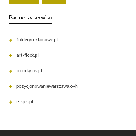
Partnerzy serwisu
folderyreklamowe.pl
art-flock.pl
icom.kylos.pl
pozycjonowaniewarszawa.ovh
e-spis.pl