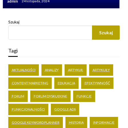
admin
24 listopada, 2024
Szukaj
Szukaj
Tagi
AKTUALNOŚCI
ANALIZY
ARTYKUŁ
ARTYKUŁY
CONTENT MARKETING
EDUKACJA
EFEKTYWNOŚĆ
FORUM
FORUM DYSKUSYJNE
FUNKCJE
FUNKCJONALNOŚCI
GOOGLE ADS
GOOGLE KEYWORD PLANNER
HISTORIA
INFORMACJE