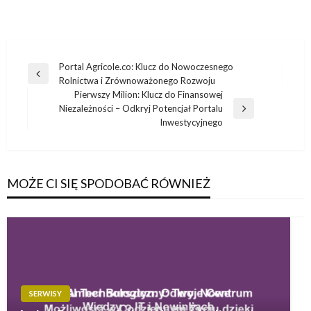
Nawigacja
Portal Agricole.co: Klucz do Nowoczesnego
Poprzedni
Rolnictwa i Zrównoważonego Rozwoju
wpisu
wpis
Pierwszy Milion: Klucz do Finansowej
Niezależności – Odkryj Potencjał Portalu
Następny
Inwestycyjnego
wpis
MOŻE CI SIĘ SPODOBAĆ RÓWNIEŻ
SERWISY