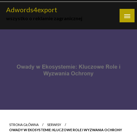
Skip
Adwords4export
to
wszystko o reklamie zagranicznej
content
STRONA GŁÓWNA
SERWISY
OWADY W EKOSYSTEMIE: KLUCZOWE ROLE I WYZWANIA OCHRONY