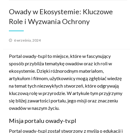
Owady w Ekosystemie: Kluczowe
Role i Wyzwania Ochrony
Opublikowane
6 września, 2024
w
Portal owady-tv.pl to miejsce, które w fascynujący
sposób przybliża tematykę owadów oraz ich roli w
ekosystemie. Dzięki różnorodnym materiałom,
artykułom i filmom, użytkownicy mogą zgłębiać wiedzę
na temat tych niezwykłych stworzeń, które odgrywają
kluczową rolę w przyrodzie. W artykule tym przyjrzymy
się bliżej zawartości portalu, jego misji oraz znaczeniu
owadów w naszym życiu.
Misja portalu owady-tv.pl
Portal owady-tv.pl został stworzony z myślą o edukacji i