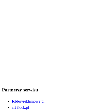
artykuł
content marketing
edukacja
Forum dyskusyjne
funkcje
forum
efektywność
Google Ads
Google
funkcjonalności
Keyword Planner
informacje
historia
innowacje
korzyści
marketing
inspiracje
marketing internetowy
możliwości
internet
Portal
Poradniki
porady
ogłoszenia
optymalizacja
narzędzia
oferta
regulacje prawne
recenzje
rolnictwo
reklamy tekstowe
słowa kluczowe
społeczność
rozwój
technologia
serwis
użytkownicy
Wydarzenia
Wsparcie
zdrowie
trendy
treści
wspólnota
Partnerzy serwisu
folderyreklamowe.pl
art-flock.pl