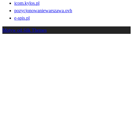
icom.kylos.pl
pozycjonowaniewarszawa.ovh
e-spis.pl
Motyw od Silk Themes