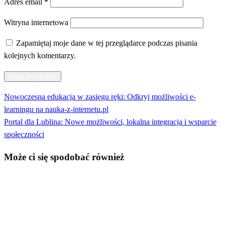
Adres email
*
Witryna internetowa
Zapamiętaj moje dane w tej przeglądarce podczas pisania
kolejnych komentarzy.
Poprzedni
Nowoczesna edukacja w zasięgu ręki: Odkryj możliwości e-
Nawigacja
wpis
learningu na nauka-z-internetu.pl
wpisu
Następny
Portal dla Lublina: Nowe możliwości, lokalna integracja i wsparcie
wpis
społeczności
Może ci się spodobać również