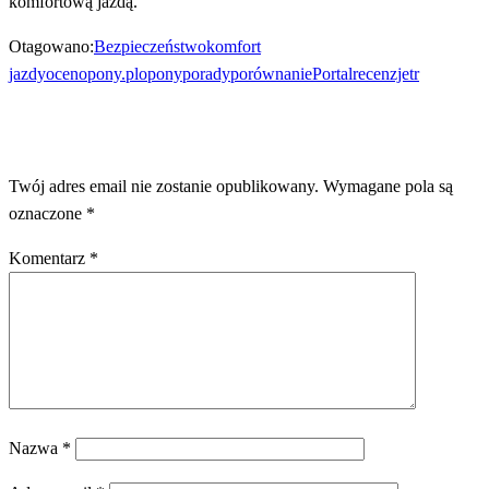
komfortową jazdą.
Otagowano:
Bezpieczeństwo
komfort
jazdy
ocenopony.pl
opony
porady
porównanie
Portal
recenzje
tr
ZOSTAW ODPOWIEDŹ
Twój adres email nie zostanie opublikowany.
Wymagane pola są
oznaczone
*
Komentarz
*
Nazwa
*