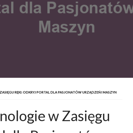
SIĘGU RĘKI: ODKRYJ PORTAL DLA PASJONATÓW URZĄDZEŃ I MASZYN
ologie w Zasięgu