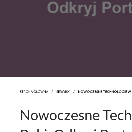
STRONA GŁÓWNA
SERWISY
NOWOCZESNE TECHNOLOGIE W ZA
Nowoczesne Techn