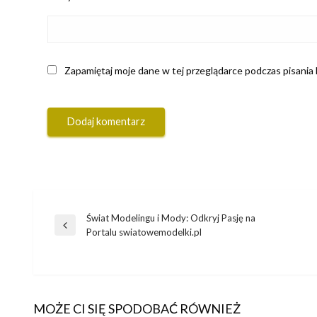
Zapamiętaj moje dane w tej przeglądarce podczas pisania
Świat Modelingu i Mody: Odkryj Pasję na
Nawigacja
Poprzedni
Portalu swiatowemodelki.pl
wpis
wpisu
MOŻE CI SIĘ SPODOBAĆ RÓWNIEŻ