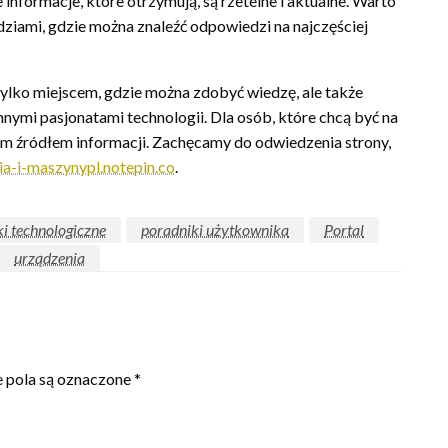
informacje, które otrzymują, są rzetelne i aktualne. Warto
dziami, gdzie można znaleźć odpowiedzi na najczęściej
e tylko miejscem, gdzie można zdobyć wiedzę, ale także
nymi pasjonatami technologii. Dla osób, które chcą być na
nym źródłem informacji. Zachęcamy do odwiedzenia strony,
ia-i-maszynypl.notepin.co
.
i technologiczne
poradniki użytkownika
Portal
urządzenia
pola są oznaczone
*