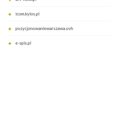
icom.kylos.pl
pozycjonowaniewarszawa.ovh
e-spis.pl