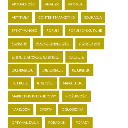
AKTUALNOŚCI
ANALIZY
ARTYKUŁ
ARTYKUŁY
CONTENT MARKETING
EDUKACJA
EFEKTYWNOŚĆ
FORUM
FORUM DYSKUSYJNE
FUNKCJE
FUNKCJONALNOŚCI
GOOGLE ADS
GOOGLE KEYWORD PLANNER
HISTORIA
INFORMACJE
INNOWACJE
INSPIRACJE
INTERNET
KORZYŚCI
MARKETING
MARKETING INTERNETOWY
MOŻLIWOŚCI
NARZĘDZIA
OFERTA
OGŁOSZENIA
OPTYMALIZACJA
PORADNIKI
PORADY