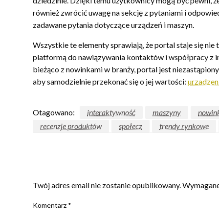
dziedzinie. Dzięki temu użytkownicy mogą być pewni, że 
również zwrócić uwagę na sekcję z pytaniami i odpowie
zadawane pytania dotyczące urządzeń i maszyn.
Wszystkie te elementy sprawiają, że portal staje się ni
platformą do nawiązywania kontaktów i współpracy z in
bieżąco z nowinkami w branży, portal jest niezastąpio
aby samodzielnie przekonać się o jej wartości:
urzadzen
Otagowano:
interaktywność
maszyny
nowink
recenzje produktów
społecz
trendy rynkowe
ZOSTAW ODPOWIEDŹ
Twój adres email nie zostanie opublikowany.
Wymagane 
Komentarz
*