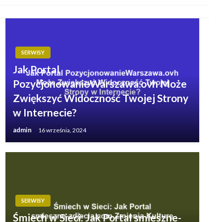
SERWISY
Jak Portal
PozycjonowanieWarszawa.ovh Może
Zwiększyć Widoczność Twojej Strony
w Internecie?
admin
16 września, 2024
SERWISY
Śmiech w Sieci: Jak Portal smieszne-