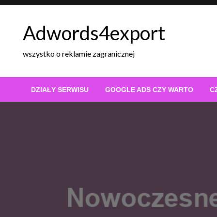
Skip
to
Adwords4export
content
wszystko o reklamie zagranicznej
DZIAŁY SERWISU
GOOGLE ADS CZY WARTO
C