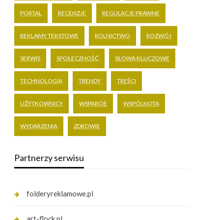
PORTAL
RECENZJE
REGULACJE PRAWNE
REKLAMY TEKSTOWE
ROLNICTWO
ROZWÓJ
SERWIS
SPOŁECZNOŚĆ
SŁOWA KLUCZOWE
TECHNOLOGIA
TRENDY
TREŚCI
UŻYTKOWNICY
WSPARCIE
WSPÓLNOTA
WYDARZENIA
ZDROWIE
Partnerzy serwisu
folderyreklamowe.pl
art-flock.pl