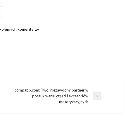
 kolejnych komentarzy.
compabp.com: Twój niezawodny partner w
poszukiwaniu części i akcesoriów
Następny
motoryzacyjnych
wpis