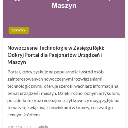
SERWISY
Nowoczesne Technologie w Zasięgu Ręki:
Odkryj Portal dla Pasjonatów Urządzeń i
Maszyn
Portal, który zyskuje na popularności wśród osób
zainteresowanych nowoczesnymi rozwiązaniami
technologicznymi, oferuje szeroki wachlarz informacji na
temat urządzeń i maszyn. Dzięki różnorodnym artykułom,
poradnikom oraz recenzjom, użytkownicy mogą zgłębiać
tematykę związaną z nowinkami w branży, co czyni go
cennym źródłem…
Opublikowane
4 grudnia, 2024
admin