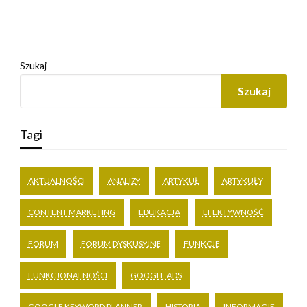
Szukaj
Szukaj
Tagi
AKTUALNOŚCI
ANALIZY
ARTYKUŁ
ARTYKUŁY
CONTENT MARKETING
EDUKACJA
EFEKTYWNOŚĆ
FORUM
FORUM DYSKUSYJNE
FUNKCJE
FUNKCJONALNOŚCI
GOOGLE ADS
GOOGLE KEYWORD PLANNER
HISTORIA
INFORMACJE