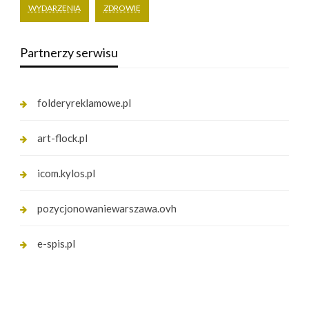
WYDARZENIA
ZDROWIE
Partnerzy serwisu
folderyreklamowe.pl
art-flock.pl
icom.kylos.pl
pozycjonowaniewarszawa.ovh
e-spis.pl