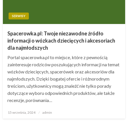
SERWISY
Spacerowka.pl: Twoje niezawodne źródło
informacji o wózkach dziecięcych i akcesoriach
dla najmłodszych
Portal spacerowka.pl to miejsce, które z pewnością
zainteresuje rodziców poszukujących informacji na temat
wózków dziecięcych, spacerówek oraz akcesoriów dla
najmłodszych. Dzięki bogatej ofercie i różnorodnym
treściom, użytkownicy mogą znaleźć nie tylko porady
dotyczące wyboru odpowiednich produktów, ale także
recenzje, porównania…
Opublikowane
15 września, 2024
admin
w