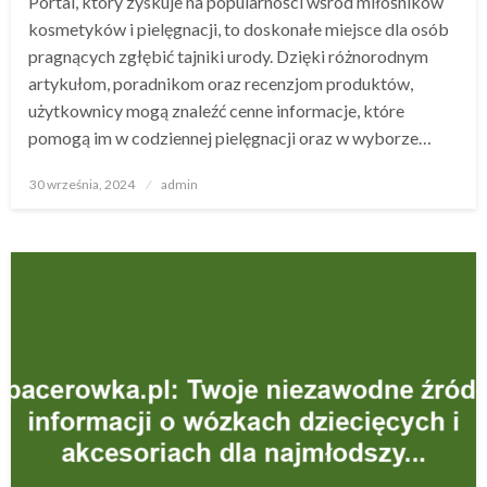
Portal, który zyskuje na popularności wśród miłośników
kosmetyków i pielęgnacji, to doskonałe miejsce dla osób
pragnących zgłębić tajniki urody. Dzięki różnorodnym
artykułom, poradnikom oraz recenzjom produktów,
użytkownicy mogą znaleźć cenne informacje, które
pomogą im w codziennej pielęgnacji oraz w wyborze…
Opublikowane
30 września, 2024
admin
w