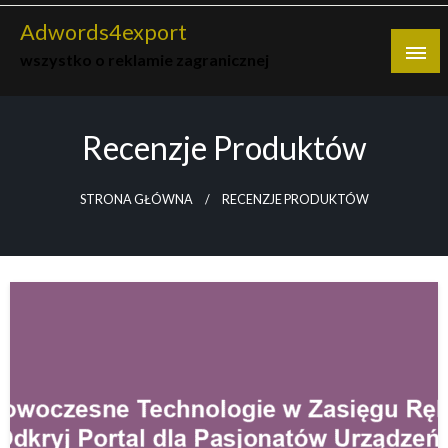
Skip
Adwords4export
to
wszystko o reklamie zagranicznej
content
Recenzje Produktów
STRONA GŁÓWNA
RECENZJE PRODUKTÓW