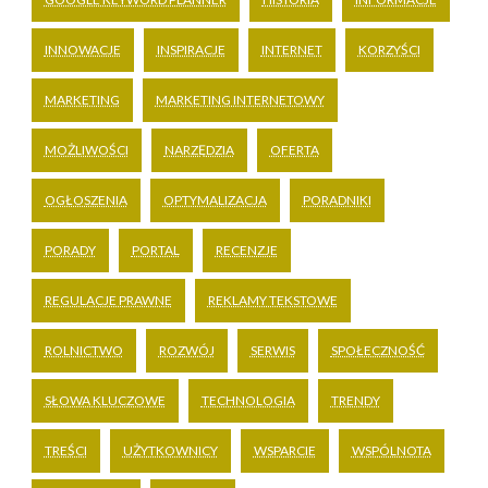
INNOWACJE
INSPIRACJE
INTERNET
KORZYŚCI
MARKETING
MARKETING INTERNETOWY
MOŻLIWOŚCI
NARZĘDZIA
OFERTA
OGŁOSZENIA
OPTYMALIZACJA
PORADNIKI
PORADY
PORTAL
RECENZJE
REGULACJE PRAWNE
REKLAMY TEKSTOWE
ROLNICTWO
ROZWÓJ
SERWIS
SPOŁECZNOŚĆ
SŁOWA KLUCZOWE
TECHNOLOGIA
TRENDY
TREŚCI
UŻYTKOWNICY
WSPARCIE
WSPÓLNOTA