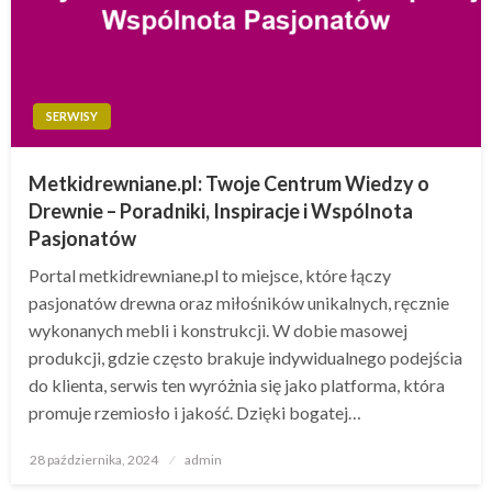
SERWISY
Metkidrewniane.pl: Twoje Centrum Wiedzy o
Drewnie – Poradniki, Inspiracje i Wspólnota
Pasjonatów
Portal metkidrewniane.pl to miejsce, które łączy
pasjonatów drewna oraz miłośników unikalnych, ręcznie
wykonanych mebli i konstrukcji. W dobie masowej
produkcji, gdzie często brakuje indywidualnego podejścia
do klienta, serwis ten wyróżnia się jako platforma, która
promuje rzemiosło i jakość. Dzięki bogatej…
Opublikowane
28 października, 2024
admin
w