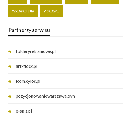
WYDARZENIA
ZDROWIE
Partnerzy serwisu
folderyreklamowe.pl
art-flock.pl
icom.kylos.pl
pozycjonowaniewarszawa.ovh
e-spis.pl