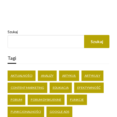
Szukaj
Szukaj
Tagi
AKTUALNOŚCI
ANALIZY
ARTYKUŁ
ARTYKUŁY
CONTENT MARKETING
EDUKACJA
EFEKTYWNOŚĆ
FORUM
FORUM DYSKUSYJNE
FUNKCJE
FUNKCJONALNOŚCI
GOOGLE ADS