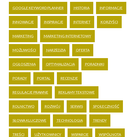
GOOGLE KEYWORD PLANNER
HISTORIA
INFORMACJE
INNOWACJE
INSPIRACJE
INTERNET
KORZYŚCI
MARKETING
MARKETING INTERNETOWY
MOŻLIWOŚCI
NARZĘDZIA
OFERTA
OGŁOSZENIA
OPTYMALIZACJA
PORADNIKI
PORADY
PORTAL
RECENZJE
REGULACJE PRAWNE
REKLAMY TEKSTOWE
ROLNICTWO
ROZWÓJ
SERWIS
SPOŁECZNOŚĆ
SŁOWA KLUCZOWE
TECHNOLOGIA
TRENDY
TREŚCI
UŻYTKOWNICY
WSPARCIE
WSPÓLNOTA