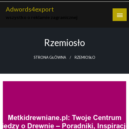
Skip
Adwords4export
to
wszystko o reklamie zagranicznej
content
Rzemiosło
STRONA GŁÓWNA
RZEMIOSŁO