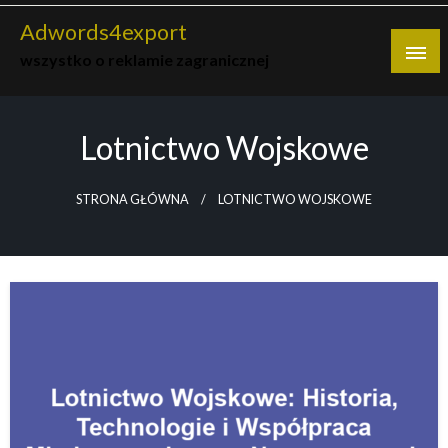
Skip
Adwords4export
to
wszystko o reklamie zagranicznej
content
Lotnictwo Wojskowe
STRONA GŁÓWNA
LOTNICTWO WOJSKOWE