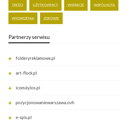
TREŚCI
UŻYTKOWNICY
WSPARCIE
WSPÓLNOTA
WYDARZENIA
ZDROWIE
Partnerzy serwisu
folderyreklamowe.pl
art-flock.pl
icom.kylos.pl
pozycjonowaniewarszawa.ovh
e-spis.pl