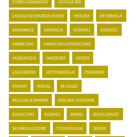
FUNKCJONALNOŚCI
GOOGLE ADS
GOOGLE KEYWORD PLANNER
HISTORIA
INFORMACJE
INNOWACJE
INSPIRACJE
INTERNET
KORZYŚCI
MARKETING
MARKETING INTERNETOWY
MOŻLIWOŚCI
NARZĘDZIA
OFERTA
OGŁOSZENIA
OPTYMALIZACJA
PORADNIKI
PORADY
PORTAL
RECENZJE
REGULACJE PRAWNE
REKLAMY TEKSTOWE
ROLNICTWO
ROZWÓJ
SERWIS
SPOŁECZNOŚĆ
SŁOWA KLUCZOWE
TECHNOLOGIA
TRENDY