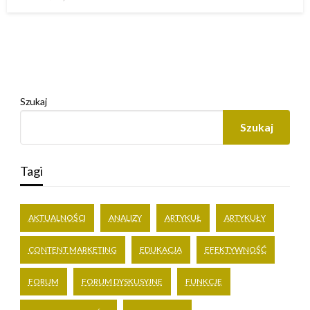
w
Szukaj
Szukaj
Tagi
AKTUALNOŚCI
ANALIZY
ARTYKUŁ
ARTYKUŁY
CONTENT MARKETING
EDUKACJA
EFEKTYWNOŚĆ
FORUM
FORUM DYSKUSYJNE
FUNKCJE