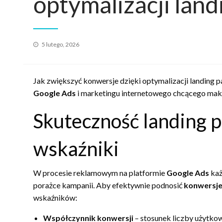
optymalizacji land
Opublikowane
5 lutego, 2026
w
Jak zwiększyć konwersje dzięki optymalizacji landing p
Google Ads
i marketingu internetowego chcącego mak
Skuteczność landing p
wskaźniki
W procesie reklamowym na platformie
Google Ads
każ
porażce kampanii. Aby efektywnie podnosić
konwersj
wskaźników:
Współczynnik konwersji
– stosunek liczby użytko