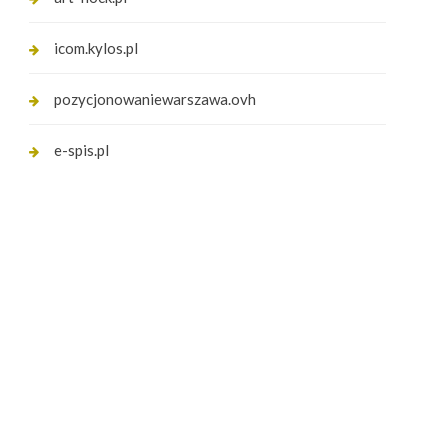
icom.kylos.pl
pozycjonowaniewarszawa.ovh
e-spis.pl