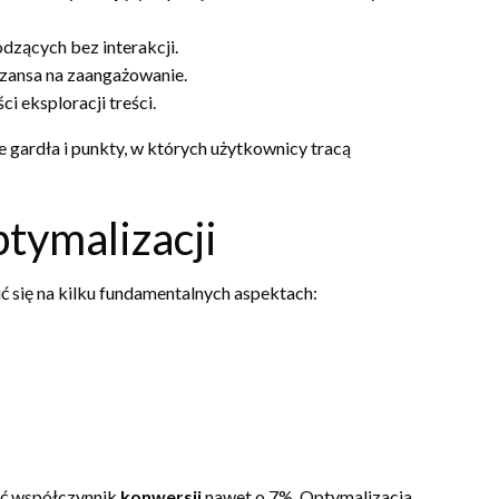
zących bez interakcji.
szansa na zaangażowanie.
i eksploracji treści.
 gardła i punkty, w których użytkownicy tracą
tymalizacji
ć się na kilku fundamentalnych aspektach:
yć współczynnik
konwersji
nawet o 7%. Optymalizacja