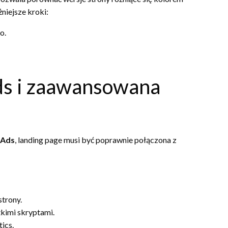
iejsze kroki:
o.
Ads i zaawansowana
 Ads
, landing page musi być poprawnie połączona z
trony.
kimi skryptami.
ics.