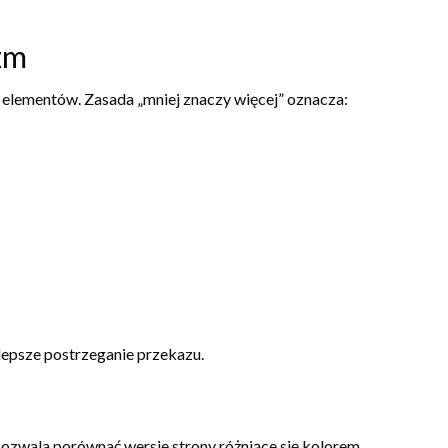
zm
 elementów. Zasada „mniej znaczy więcej” oznacza:
lepsze postrzeganie przekazu.
ozwala porównać wersje strony różniące się kolorem