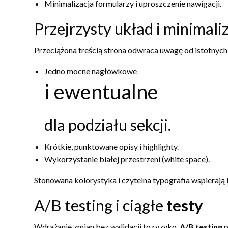
Minimalizacja formularzy i uproszczenie nawigacji.
Przejrzysty układ i minimali
Przeciążona treścią strona odwraca uwagę od istotnych
Jedno mocne nagłówkowe
i ewentualne
dla podziału sekcji.
Krótkie, punktowane opisy i highlighty.
Wykorzystanie białej przestrzeni (white space).
Stonowana kolorystyka i czytelna typografia wspierają 
A/B testing i ciągłe
testy
Wdrażanie zmian bez walidacji to ryzyko.
A/B testing
p