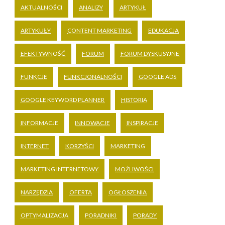
AKTUALNOŚCI
ANALIZY
ARTYKUŁ
ARTYKUŁY
CONTENT MARKETING
EDUKACJA
EFEKTYWNOŚĆ
FORUM
FORUM DYSKUSYJNE
FUNKCJE
FUNKCJONALNOŚCI
GOOGLE ADS
GOOGLE KEYWORD PLANNER
HISTORIA
INFORMACJE
INNOWACJE
INSPIRACJE
INTERNET
KORZYŚCI
MARKETING
MARKETING INTERNETOWY
MOŻLIWOŚCI
NARZĘDZIA
OFERTA
OGŁOSZENIA
OPTYMALIZACJA
PORADNIKI
PORADY