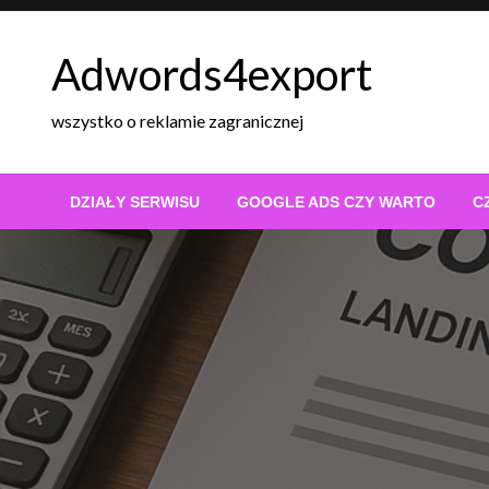
Skip
to
Adwords4export
content
wszystko o reklamie zagranicznej
DZIAŁY SERWISU
GOOGLE ADS CZY WARTO
C