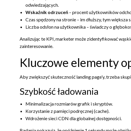
odwiedzających.
Wskaźnik odrzuceń
– procent użytkowników odchod
Czas spędzony na stronie – im dłuższy, tym większa 
Liczba odsłon na użytkownika – świadczy o głębokośc
Analizując te KPI, marketer może zidentyfikować wąskie
zainteresowanie.
Kluczowe elementy op
Aby zwiększyć skuteczność landing page’y, trzeba skupi
Szybkość ładowania
Minimalizacja rozmiarów grafik i skryptów.
Korzystanie z pamięci podręcznej (cache).
Wdrożenie sieci CDN dla globalnej dostępności.
Badania pokazują, że opóźnienie 1 sekundy może obniż