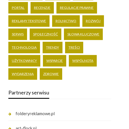
PORTAL
RECENZJE
REGULACJE PRAWNE
REKLAMY TEKSTOWE
ROLNICTWO
ROZWÓJ
SERWIS
SPOŁECZNOŚĆ
SŁOWA KLUCZOWE
TECHNOLOGIA
TRENDY
TREŚCI
UŻYTKOWNICY
WSPARCIE
WSPÓLNOTA
WYDARZENIA
ZDROWIE
Partnerzy serwisu
folderyreklamowe.pl
art-flock.pl