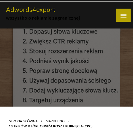
Skip
Adwords4export
to
wszystko o reklamie zagranicznej
content
STRONA GŁÓWNA
MARKETING
10 TRIKÓW, KTÓRE OBNIŻĄ KOSZT KLIKNIĘCIA (CPC).