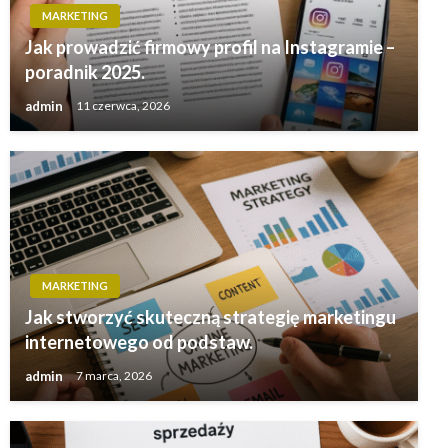
MARKETING
Jak prowadzić firmowy profil na Instagramie –
poradnik 2025.
admin
11 czerwca, 2026
MARKETING
Jak stworzyć skuteczną strategię marketingu
internetowego od podstaw.
admin
7 marca, 2026