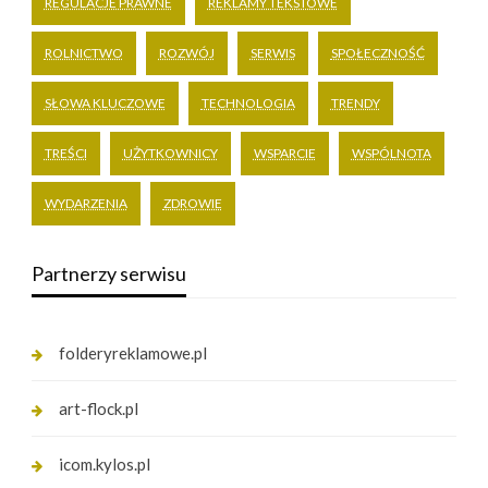
REGULACJE PRAWNE
REKLAMY TEKSTOWE
ROLNICTWO
ROZWÓJ
SERWIS
SPOŁECZNOŚĆ
SŁOWA KLUCZOWE
TECHNOLOGIA
TRENDY
TREŚCI
UŻYTKOWNICY
WSPARCIE
WSPÓLNOTA
WYDARZENIA
ZDROWIE
Partnerzy serwisu
folderyreklamowe.pl
art-flock.pl
icom.kylos.pl