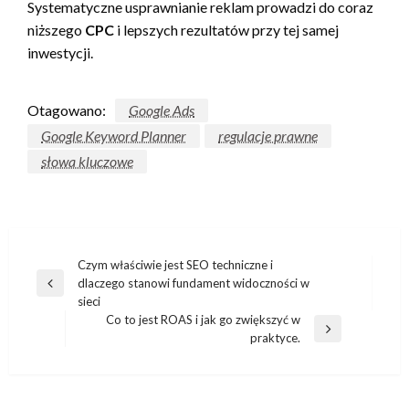
Systematyczne usprawnianie reklam prowadzi do coraz
niższego
CPC
i lepszych rezultatów przy tej samej
inwestycji.
Otagowano:
Google Ads
Google Keyword Planner
regulacje prawne
słowa kluczowe
Nawigacja
Czym właściwie jest SEO techniczne i
dlaczego stanowi fundament widoczności w
wpisu
Poprzedni
sieci
wpis
Co to jest ROAS i jak go zwiększyć w
Następny
praktyce.
wpis