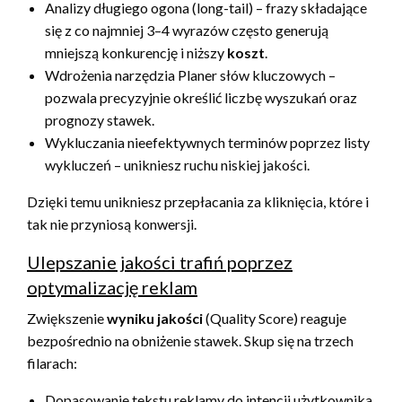
Analizy długiego ogona (long-tail) – frazy składające
się z co najmniej 3–4 wyrazów często generują
mniejszą konkurencję i niższy
koszt
.
Wdrożenia narzędzia Planer słów kluczowych –
pozwala precyzyjnie określić liczbę wyszukań oraz
prognozy stawek.
Wykluczania nieefektywnych terminów poprzez listy
wykluczeń – unikniesz ruchu niskiej jakości.
Dzięki temu unikniesz przepłacania za kliknięcia, które i
tak nie przyniosą konwersji.
Ulepszanie jakości trafiń poprzez
optymalizację reklam
Zwiększenie
wyniku jakości
(Quality Score) reaguje
bezpośrednio na obniżenie stawek. Skup się na trzech
filarach:
Dopasowanie tekstu reklamy do intencji użytkownika