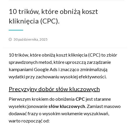
10 trików, które obniżą koszt
kliknięcia (CPC).
Opublikowane
30 października, 2025
w
10 trików, które obniżą koszt kliknięcia (CPC) to zbiór
sprawdzonych metod, które uproszczą zarządzanie
kampaniami Google Ads i znacząco zminimalizują
wydatki przy zachowaniu wysokiej efektywności.
Precyzyjny dobór słów kluczowych
Pierwszym krokiem do obniżenia
CPC
jest staranne
wyselekcjonowanie
słów kluczowych
. Zamiast masowo
dodawać frazy o wysokim wolumenie wyszukiwań,
warto rozpocząć od: