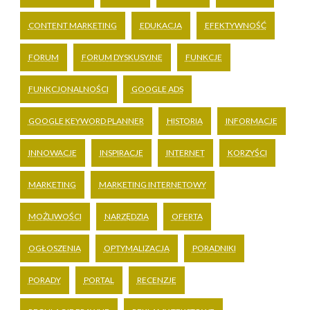
CONTENT MARKETING
EDUKACJA
EFEKTYWNOŚĆ
FORUM
FORUM DYSKUSYJNE
FUNKCJE
FUNKCJONALNOŚCI
GOOGLE ADS
GOOGLE KEYWORD PLANNER
HISTORIA
INFORMACJE
INNOWACJE
INSPIRACJE
INTERNET
KORZYŚCI
MARKETING
MARKETING INTERNETOWY
MOŻLIWOŚCI
NARZĘDZIA
OFERTA
OGŁOSZENIA
OPTYMALIZACJA
PORADNIKI
PORADY
PORTAL
RECENZJE