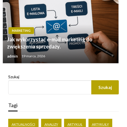
MARKETING
Jak wykorzystać e-mail marketing do
zwiększenia sprzedaży.
admin
19 marca, 2026
Szukaj
Szukaj
Tagi
AKTUALNOŚCI
ANALIZY
ARTYKUŁ
ARTYKUŁY