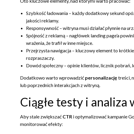
Oto kluczowe elementy, nad którymi warto pracować:
Szybkość ładowania – każdy dodatkowy sekund opóź
jakości reklamy.
Responsywność – witryna musi działać płynnie na urz
Spójność z reklamą – nagłówek landing page’a powini
wrażenia, że trafił w inne miejsce.
Przejrzysta nawigacja – kluczowy element to krótki
rozpraszaczy.
Dowód społeczny – opinie klientów, licznik pobrań, l
Dodatkowo warto wprowadzić
personalizację
treści, 
lub poprzednich interakcjach z witryną.
Ciągłe testy i analiz
Aby stale zwiększać
CTR
i optymalizować kampanie Go
monitorować efekty: