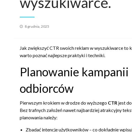
wyszukiwarce.
Opublikowane
8 grudnia, 2025
w
Jak zwiększyć CTR swoich reklam w wyszukiwarce to kl
warto poznać najlepsze praktyki i techniki.
Planowanie kampanii 
odbiorców
Pierwszym krokiem w drodze do wyższego
CTR
jest do
Bez trafnych założeń nawet najbardziej atrakcyjny tek
planowania należy:
Zbadać intencje użytkowników – co dokładnie wpisuj