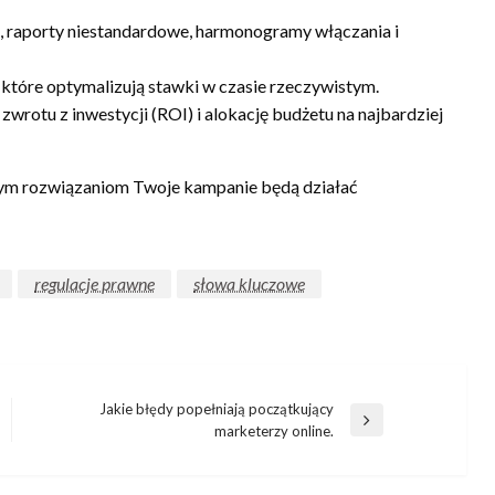
 raporty niestandardowe, harmonogramy włączania i
 które optymalizują stawki w czasie rzeczywistym.
wrotu z inwestycji (ROI) i alokację budżetu na najbardziej
ym rozwiązaniom Twoje kampanie będą działać
regulacje prawne
słowa kluczowe
Jakie błędy popełniają początkujący
Następny
marketerzy online.
wpis