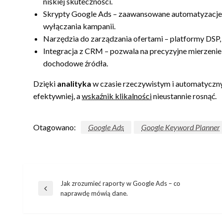
niskiej skuteczności.
Skrypty Google Ads – zaawansowane automatyzacje,
wyłączania kampanii.
Narzędzia do zarządzania ofertami – platformy DSP,
Integracja z CRM – pozwala na precyzyjne mierzenie z
dochodowe źródła.
Dzięki
analityka
w czasie rzeczywistym i automatyczn
efektywniej, a
wskaźnik klikalności
nieustannie rosnąć.
Otagowano:
Google Ads
Google Keyword Planner
Jak zrozumieć raporty w Google Ads – co
Nawigacja
Poprzedni
naprawdę mówią dane.
wpis
wpisu