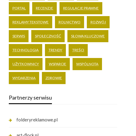
PORTAL
RECENZJE
REGULACJE PRAWNE
REKLAMY TEKSTOWE
ROLNICTWO
ROZWÓJ
SERWIS
SPOŁECZNOŚĆ
SŁOWA KLUCZOWE
TECHNOLOGIA
TRENDY
TREŚCI
UŻYTKOWNICY
WSPARCIE
WSPÓLNOTA
WYDARZENIA
ZDROWIE
Partnerzy serwisu
folderyreklamowe.pl
art-flock.pl