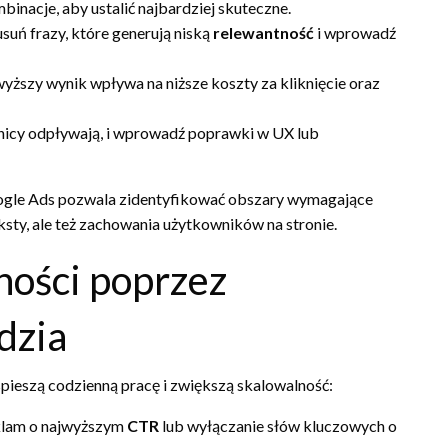
inacje, aby ustalić najbardziej skuteczne.
suń frazy, które generują niską
relewantność
i wprowadź
yższy wynik wpływa na niższe koszty za kliknięcie oraz
wnicy odpływają, i wprowadź poprawki w UX lub
oogle Ads pozwala zidentyfikować obszary wymagające
ksty, ale też zachowania użytkowników na stronie.
ości poprzez
dzia
pieszą codzienną pracę i zwiększą skalowalność:
eklam o najwyższym
CTR
lub wyłączanie słów kluczowych o