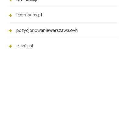
icom.kylos.pl
pozycjonowaniewarszawa.ovh
e-spis.pl