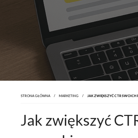
STRONA GŁÓWNA
MARKETING
JAK ZWIĘKSZYĆ CTR SWOICH
Jak zwiększyć CT