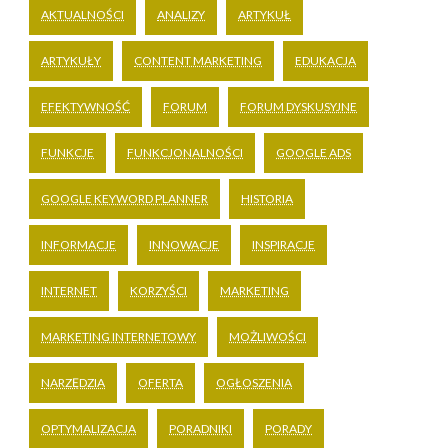
AKTUALNOŚCI
ANALIZY
ARTYKUŁ
ARTYKUŁY
CONTENT MARKETING
EDUKACJA
EFEKTYWNOŚĆ
FORUM
FORUM DYSKUSYJNE
FUNKCJE
FUNKCJONALNOŚCI
GOOGLE ADS
GOOGLE KEYWORD PLANNER
HISTORIA
INFORMACJE
INNOWACJE
INSPIRACJE
INTERNET
KORZYŚCI
MARKETING
MARKETING INTERNETOWY
MOŻLIWOŚCI
NARZĘDZIA
OFERTA
OGŁOSZENIA
OPTYMALIZACJA
PORADNIKI
PORADY