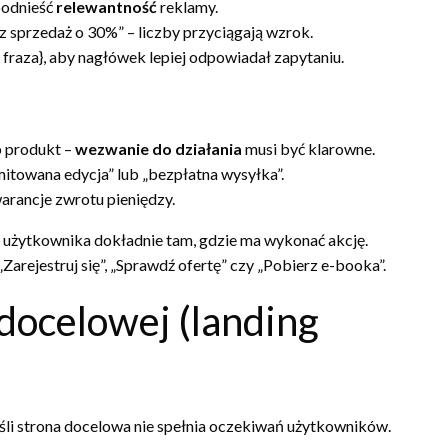
podnieść
relewantność
reklamy.
ksz sprzedaż o 30%” – liczby przyciągają wzrok.
raza}, aby nagłówek lepiej odpowiadał zapytaniu.
b produkt –
wezwanie do działania
musi być klarowne.
imitowana edycja” lub „bezpłatna wysyłka”.
warancje zwrotu pieniędzy.
 użytkownika dokładnie tam, gdzie ma wykonać akcję.
Zarejestruj się”, „Sprawdź ofertę” czy „Pobierz e-booka”.
docelowej (landing
śli strona docelowa nie spełnia oczekiwań użytkowników.