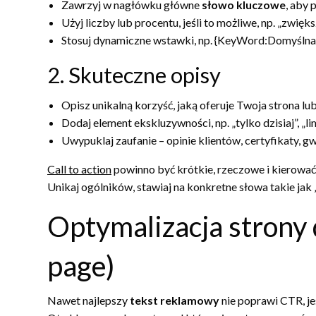
Zawrzyj w nagłówku główne
słowo kluczowe
, aby 
Użyj liczby lub procentu, jeśli to możliwe, np. „zwię
Stosuj dynamiczne wstawki, np. {KeyWord:Domyślna f
2. Skuteczne opisy
Opisz unikalną korzyść, jaką oferuje Twoja strona lu
Dodaj element ekskluzywności, np. „tylko dzisiaj”, „l
Uwypuklaj zaufanie – opinie klientów, certyfikaty, g
Call to action
powinno być krótkie, rzeczowe i kierować
Unikaj ogólników, stawiaj na konkretne słowa takie jak „
Optymalizacja strony 
page)
Nawet najlepszy
tekst reklamowy
nie poprawi CTR, je