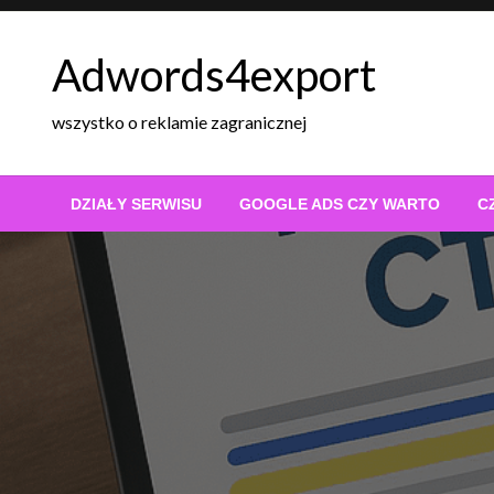
Skip
to
Adwords4export
content
wszystko o reklamie zagranicznej
DZIAŁY SERWISU
GOOGLE ADS CZY WARTO
C