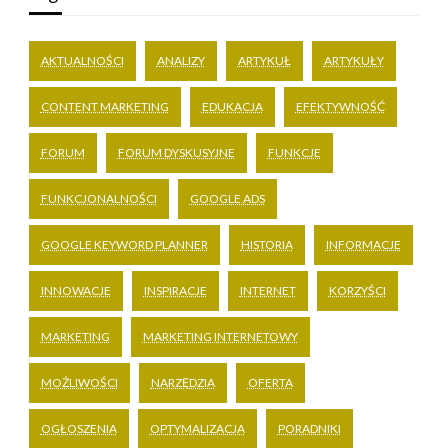
AKTUALNOŚCI
ANALIZY
ARTYKUŁ
ARTYKUŁY
CONTENT MARKETING
EDUKACJA
EFEKTYWNOŚĆ
FORUM
FORUM DYSKUSYJNE
FUNKCJE
FUNKCJONALNOŚCI
GOOGLE ADS
GOOGLE KEYWORD PLANNER
HISTORIA
INFORMACJE
INNOWACJE
INSPIRACJE
INTERNET
KORZYŚCI
MARKETING
MARKETING INTERNETOWY
MOŻLIWOŚCI
NARZĘDZIA
OFERTA
OGŁOSZENIA
OPTYMALIZACJA
PORADNIKI