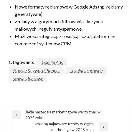
Nowe formaty reklamowe w Google Ads (np. reklamy
generatywne).
Zmiany w algorytmach filtrowania skrzynek
mailowych i reguły antyspamowe.
Możliwości integracji z rosnącą liczbą platform e-
commerce i systemów CRM.
Otagowano:
Google Ads
Google Keyword Planner
regulacje prawne
słowa kluczowe
Nawigacja
Jakie narzędzia marketingowe warto znać w
Poprzedni
2025 roku.
wpisu
wpis
Jakie są najnowsze trendy w digital
Następny
marketingu w 2025 roku.