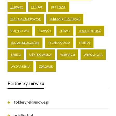
PORADY
PORTAL
RECENZJE
REGULACJE PRAWNE
REKLAMY TEKSTOWE
ROLNICTWO
ROZWÓJ
SERWIS
SPOŁECZNOŚĆ
SŁOWA KLUCZOWE
TECHNOLOGIA
TRENDY
TREŚCI
UŻYTKOWNICY
WSPARCIE
WSPÓLNOTA
WYDARZENIA
ZDROWIE
Partnerzy serwisu
folderyreklamowe.pl
art-flock.pl