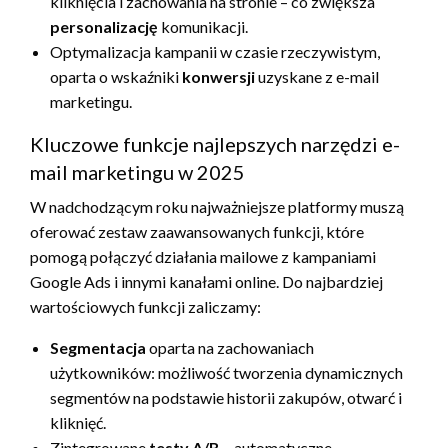
kliknięcia i zachowania na stronie – co zwiększa
personalizację
komunikacji.
Optymalizacja kampanii w czasie rzeczywistym,
oparta o wskaźniki
konwersji
uzyskane z e-mail
marketingu.
Kluczowe funkcje najlepszych narzędzi e-
mail marketingu w 2025
W nadchodzącym roku najważniejsze platformy muszą
oferować zestaw zaawansowanych funkcji, które
pomogą połączyć działania mailowe z kampaniami
Google Ads i innymi kanałami online. Do najbardziej
wartościowych funkcji zaliczamy:
Segmentacja
oparta na zachowaniach
użytkowników: możliwość tworzenia dynamicznych
segmentów na podstawie historii zakupów, otwarć i
kliknięć.
Zintegrowane
testy A/B
– automatyczne